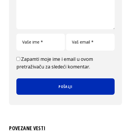
Zapamti moje ime i email u ovom
pretraživaču za sledeći komentar.
POVEZANE VESTI