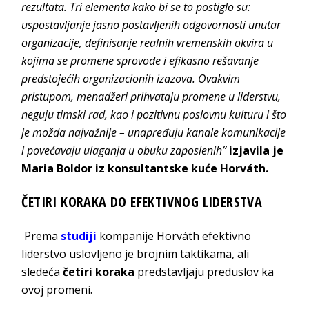
rezultata. Tri elementa kako bi se to postiglo su:
uspostavljanje jasno postavljenih odgovornosti unutar
organizacije, definisanje realnih vremenskih okvira u
kojima se promene sprovode i efikasno rešavanje
predstojećih organizacionih izazova. Ovakvim
pristupom, menadžeri prihvataju promene u liderstvu,
neguju timski rad, kao i pozitivnu poslovnu kulturu i što
je možda najvažnije – unapređuju kanale komunikacije
i povećavaju ulaganja u obuku zaposlenih’’
izjavila je
Maria Boldor iz konsultantske kuće Horváth.
ČETIRI KORAKA DO EFEKTIVNOG LIDERSTVA
Prema
studiji
kompanije Horváth efektivno
liderstvo uslovljeno je brojnim taktikama, ali
sledeća
četiri koraka
predstavljaju preduslov ka
ovoj promeni.