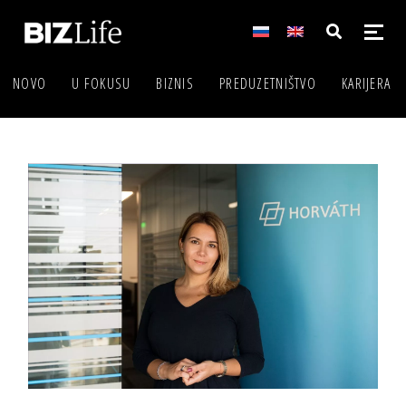
NOVO
U FOKUSU
BIZNIS
PREDUZETNIŠTVO
KARIJERA