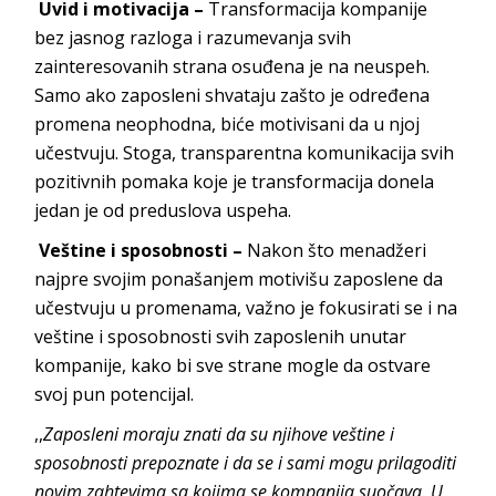
Uvid i motivacija –
Transformacija kompanije
bez jasnog razloga i razumevanja svih
zainteresovanih strana osuđena je na neuspeh.
Samo ako zaposleni shvataju zašto je određena
promena neophodna, biće motivisani da u njoj
učestvuju. Stoga, transparentna komunikacija svih
pozitivnih pomaka koje je transformacija donela
jedan je od preduslova uspeha.
Veštine i sposobnosti –
Nakon što menadžeri
najpre svojim ponašanjem motivišu zaposlene da
učestvuju u promenama, važno je fokusirati se i na
veštine i sposobnosti svih zaposlenih unutar
kompanije, kako bi sve strane mogle da ostvare
svoj pun potencijal.
,,
Zaposleni moraju znati da su njihove veštine i
sposobnosti prepoznate i da se i sami mogu prilagoditi
novim zahtevima sa kojima se kompanija suočava. U