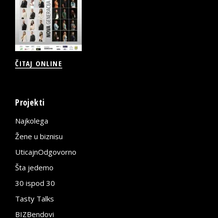
ČITAJ ONLINE
Projekti
Najkolega
Žene u biznisu
UticajnOdgovorno
Šta jedemo
30 ispod 30
Tasty Talks
BIZBendovi