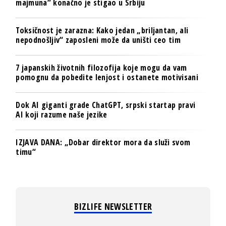
majmuna“ konačno je stigao u Srbiju
Toksičnost je zarazna: Kako jedan „briljantan, ali
nepodnošljiv“ zaposleni može da uništi ceo tim
7 japanskih životnih filozofija koje mogu da vam
pomognu da pobedite lenjost i ostanete motivisani
Dok AI giganti grade ChatGPT, srpski startap pravi
AI koji razume naše jezike
IZJAVA DANA: „Dobar direktor mora da služi svom
timu“
BIZLIFE NEWSLETTER