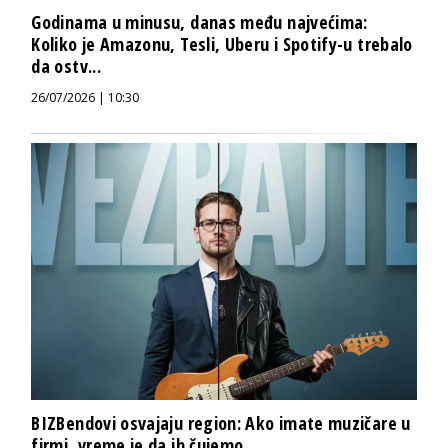
Godinama u minusu, danas među najvećima:
Koliko je Amazonu, Tesli, Uberu i Spotify-u trebalo
da ostv...
26/07/2026 | 10:30
BIZBendovi osvajaju region: Ako imate muzičare u
firmi, vreme je da ih čujemo