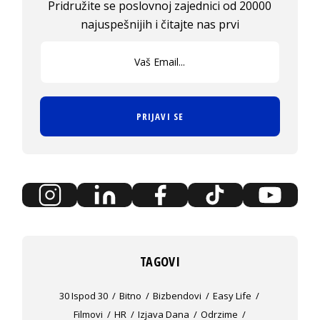
Pridružite se poslovnoj zajednici od 20000
najuspešnijih i čitajte nas prvi
PRIJAVI SE
TAGOVI
30 Ispod 30
Bitno
Bizbendovi
Easy Life
Filmovi
HR
Izjava Dana
Odrzime