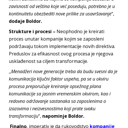
zavisnosti od veština koje već poseduju, potrebno je u
kontinuitetu obezbediti nove prilike za usavršavanje
“,
dodaje Boldor.
Strukture i procesi –
Neophodno je kreirati
proces unutar kompanije kojim se zaposleni
podržavaju tokom implementacije novih direktiva.
Preduslov za efikasnost ovog procesa je njegova
usklađenost sa ciljem transformacije.
,,
Menadžeri nove generacije treba da budu svesni da je
komunikacija ključni faktor uspeha, pa se u okviru
procesa preporučuje kreiranje opsežnog plana
komunikacije sa jasnim vremenskim okvirom, kao i
redovno održavanje sastanaka sa zaposlenima o
izazovima i neizvesnostima koji prate svaku
transformaciju
”,
napominje Boldor.
Finalno
, imperativ je da rukovodstvo
kompanije