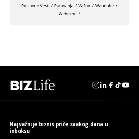
Poslovne Vesti
Putovanja
Važno
Wannabe
Webmind
Najvažnije biznis priče svakog dana u
inboksu