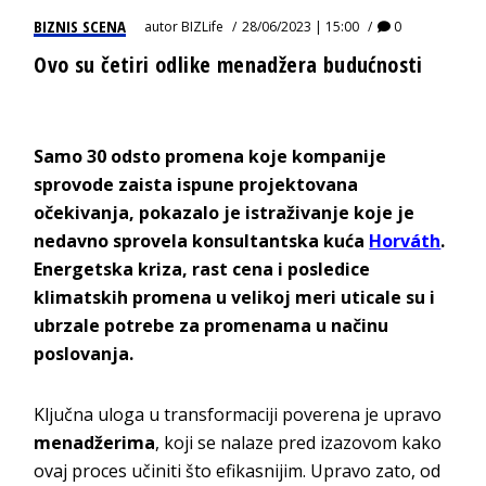
BIZNIS SCENA
autor
BIZLife
28/06/2023 | 15:00
0
Ovo su četiri odlike menadžera budućnosti
Samo 30 odsto promena koje kompanije
sprovode zaista ispune projektovana
očekivanja, pokazalo je istraživanje koje je
nedavno sprovela konsultantska kuća
Horváth
.
Energetska kriza, rast cena i posledice
klimatskih promena u velikoj meri uticale su i
ubrzale potrebe za promenama u načinu
poslovanja.
Ključna uloga u transformaciji poverena je upravo
menadžerima
, koji se nalaze pred izazovom kako
ovaj proces učiniti što efikasnijim. Upravo zato, od