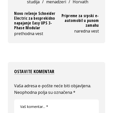
studija
/
menadzeri
/
Horvath
Novo rešenje Schneider
Pripreme za srpski e-
Electric za besprekidno
automobil u punom
napajanje Easy UPS 3-
zamahu
Phase Modular
naredna vest
prethodna vest
OSTAVITE KOMENTAR
Vaša adresa e-pošte neće biti objavljena.
Neophodna polja su označena
*