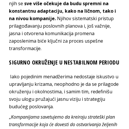
njih se
sve više očekuje da budu spremni na
konstantnu adaptaciju, kako na ličnom, tako i
na nivou kompanije.
Njihov sistematski pristup
prilagođavanju poslovnih planova i, još važnije,
jasna i otvorena komunikacija promena
zaposlenima biće ključni za proces uspešne
transformacije.
SIGURNO OKRUŽENJE U NESTABILNOM PERIODU
Iako pojedinim menadžerima nedostaje iskustvo u
upravljanju krizama, neophodno je da se prilagode
okruženju i okolnostima, i samim tim, redefinišu
svoju ulogu pružajući jasnu viziju i strategiju
budućeg poslovanja.
„
Kompanijama savetujemo da kreiraju strateški plan
transformacije koja će dovesti do ostvarivanja željenih