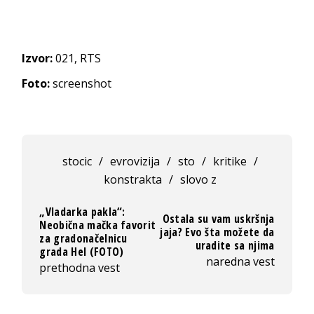
Izvor:
021, RTS
Foto:
screenshot
stocic
/
evrovizija
/
sto
/
kritike
/
konstrakta
/
slovo z
„Vladarka pakla“:
Ostala su vam uskršnja
Neobična mačka favorit
jaja? Evo šta možete da
za gradonačelnicu
uradite sa njima
grada Hel (FOTO)
naredna vest
prethodna vest