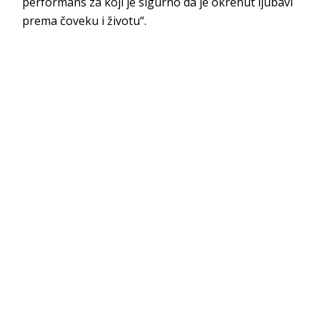
performans za koji je sigurno da je okrenut ljubavi
prema čoveku i životu“.