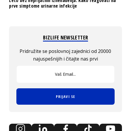
Leto bez neprijatnih iznenađenja: Kako reagovati na
prve simptome urinarne infekcije
BIZLIFE NEWSLETTER
Pridružite se poslovnoj zajednici od 20000
najuspešnijih i čitajte nas prvi
PRIJAVI SE