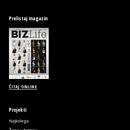
Prelistaj magazin
ČITAJ ONLINE
Projekti
Najkolega
Žene u biznisu