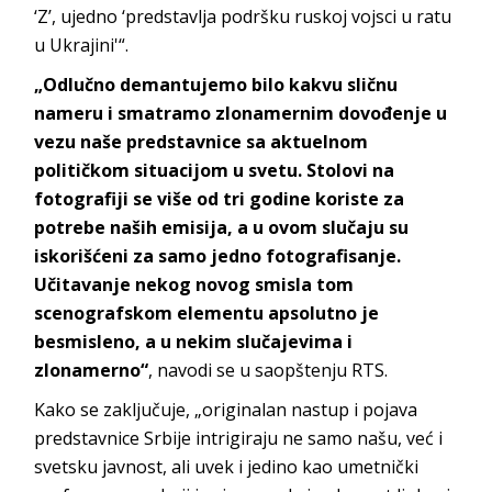
‘Z’, ujedno ‘predstavlja podršku ruskoj vojsci u ratu
u Ukrajini'“.
„Odlučno demantujemo bilo kakvu sličnu
nameru i smatramo zlonamernim dovođenje u
vezu naše predstavnice sa aktuelnom
političkom situacijom u svetu. Stolovi na
fotografiji se više od tri godine koriste za
potrebe naših emisija, a u ovom slučaju su
iskorišćeni za samo jedno fotografisanje.
Učitavanje nekog novog smisla tom
scenografskom elementu apsolutno je
besmisleno, a u nekim slučajevima i
zlonamerno“
, navodi se u saopštenju RTS.
Kako se zaključuje, „originalan nastup i pojava
predstavnice Srbije intrigiraju ne samo našu, već i
svetsku javnost, ali uvek i jedino kao umetnički