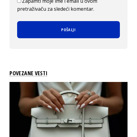
Zapamti moje ime i email u ovom
pretraživaču za sledeći komentar.
POVEZANE VESTI