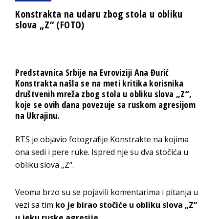
Konstrakta na udaru zbog stola u obliku
slova „Z“ (FOTO)
Predstavnica Srbije na Evroviziji Ana Đurić
Konstrakta našla se na meti kritika korisnika
društvenih mreža zbog stola u obliku slova „Z“,
koje se ovih dana povezuje sa ruskom agresijom
na Ukrajinu.
RTS je objavio fotografije Konstrakte na kojima
ona sedi i pere ruke. Ispred nje su dva stočića u
obliku slova „Z“.
Veoma brzo su se pojavili komentarima i pitanja u
vezi sa tim
ko je birao stočiće u obliku slova „Z“
u jeku ruske agresije.