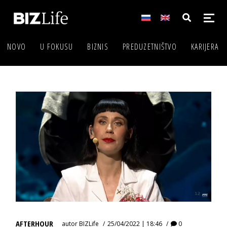
NOVO
U FOKUSU
BIZNIS
PREDUZETNIŠTVO
KARIJERA
AFTERHOUR
autor
BIZLife
25/04/2022 | 18:46
0