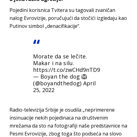
Pojedini korisnica Tvitera su tagovali zvaničan
nalog Evrovizije, poručujući da stočići izgledaju kao
Putinov simbol „denacifikacije“.
Morate da se lečite.
Makar i na silu.
https://t.co/zwCHd9nTD9
— Boyan the dog 🦁
(@boyandthedog)
April
25, 2022
Radio-televizija Srbije je osudila „neprimerene
insinuacije nekih pojedinaca na društvenim
mrežama da sto na fotografiji naše predstavnice na
Pesmi Evrovizije, zbog toga što podseća na slovo