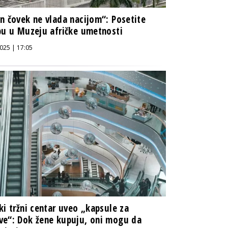
n čovek ne vlada nacijom“: Posetite
bu u Muzeju afričke umetnosti
025 | 17:05
ki tržni centar uveo „kapsule za
e“: Dok žene kupuju, oni mogu da