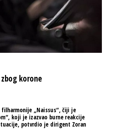
 zbog korone
filharmonije „Naissus“, čiji je
“, koji je izazvao burne reakcije
tuacije, potvrdio je dirigent Zoran