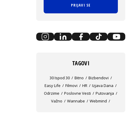
PRIJAVI SE
TAGOVI
30 Ispod 30
Bitno
Bizbendovi
Easy Life
Filmovi
HR
Izjava Dana
Odrzime
Poslovne Vesti
Putovanja
Važno
Wannabe
Webmind