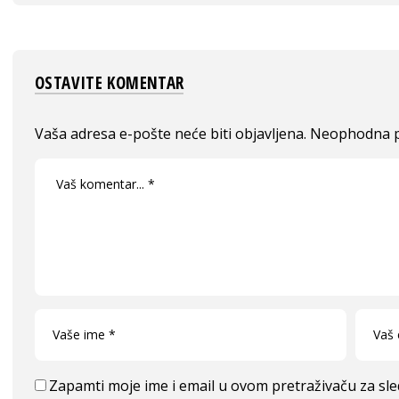
OSTAVITE KOMENTAR
Vaša adresa e-pošte neće biti objavljena.
Neophodna p
Zapamti moje ime i email u ovom pretraživaču za sl