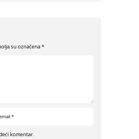
olja su označena
*
edeći komentar.