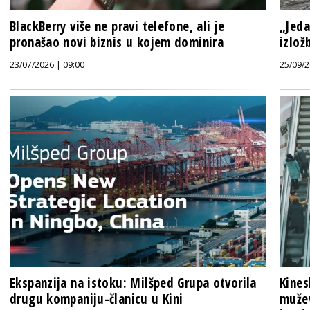
BlackBerry više ne pravi telefone, ali je
„Jeda
pronašao novi biznis u kojem dominira
izlož
23/07/2026 | 09:00
25/09/2
Ekspanzija na istoku: Milšped Grupa otvorila
Kines
drugu kompaniju-članicu u Kini
mužev