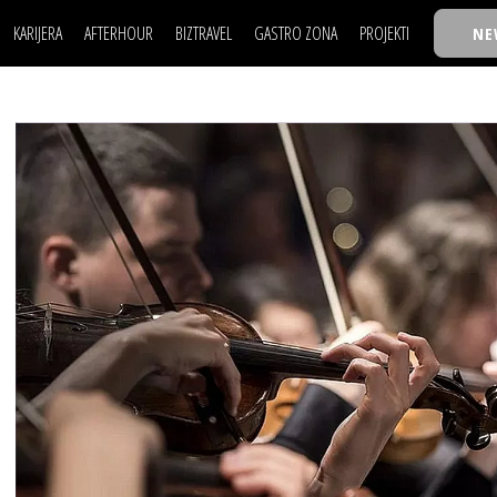
KARIJERA
AFTERHOUR
BIZTRAVEL
GASTRO ZONA
PROJEKTI
NE
POSAO
FILM I SCENA
NAJKOLEGA
LJUDI (HR)
KNJIGE
TASTY TALKS
POSAO
FILM I SCENA
NAJKOLEGA
JE
MOJ UGAO
AUTO SVET
30 ISPOD 30
LJUDI (HR)
KNJIGE
TASTY TALKS
USAVRŠAVANJE
STIL
BACK TO OFFIC
JE
MOJ UGAO
AUTO SVET
30 ISPOD 30
KNOW-HOW
WELLBEING
BIZBENDOVI
USAVRŠAVANJE
STIL
BACK TO OFFIC
BIZKOLEGIJUM
KNOW-HOW
WELLBEING
BIZBENDOVI
BMW BIZNIS LIG
BIZKOLEGIJUM
BIZLIFE WEEK
BMW BIZNIS LIG
IZJAVA GODINE
BIZLIFE WEEK
IZJAVA GODINE