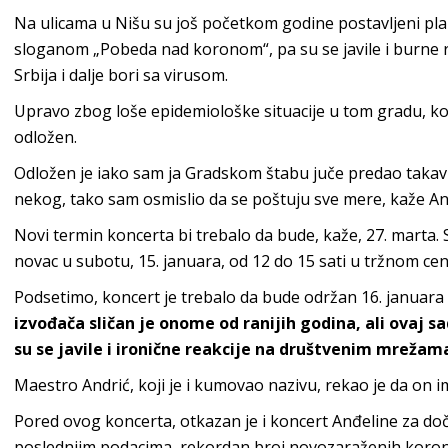
Na ulicama u Nišu su još početkom godine postavljeni plak
sloganom „Pobeda nad koronom“, pa su se javile i burne 
Srbija i dalje bori sa virusom.
Upravo zbog loše epidemiološke situacije u tom gradu, kon
odložen.
Odložen je iako sam ja Gradskom štabu juče predao takav 
nekog, tako sam osmislio da se poštuju sve mere, kaže An
Novi termin koncerta bi trebalo da bude, kaže, 27. marta. 
novac u subotu, 15. januara, od 12 do 15 sati u tržnom ce
Podsetimo, koncert je trebalo da bude održan 16. januara u
izvođača sličan je onome od ranijih godina, ali ovaj s
su se javile i ironične reakcije na društvenim mrežam
Maestro Andrić, koji je i kumovao nazivu, rekao je da on 
Pored ovog koncerta, otkazan je i koncert Anđeline za do
poslednjim podacima, rekordan broj novozaraženih koro