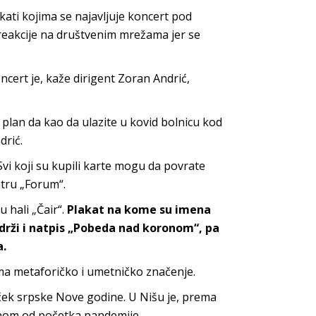
ati kojima se najavljuje koncert pod
reakcije na društvenim mrežama jer se
cert je, kaže dirigent Zoran Andrić,
plan da kao da ulazite u kovid bolnicu kod
drić.
Svi koji su kupili karte mogu da povrate
ntru „Forum“.
 hali „Čair“.
Plakat na kome su imena
adrži i natpis „Pobeda nad koronom“, pa
a.
ima metaforičko i umetničko značenje.
ček srpske Nove godine. U Nišu je, prema
nom od početka pandemije.