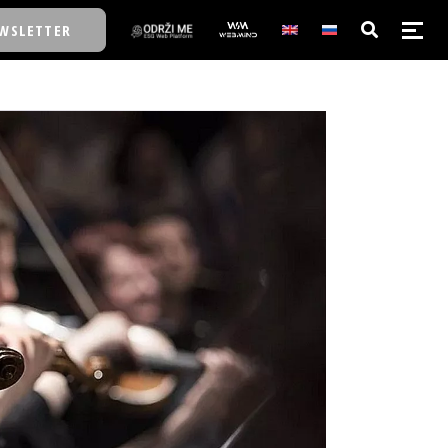
WSLETTER
E/SCHOOL
E/SCHOOL
A
A