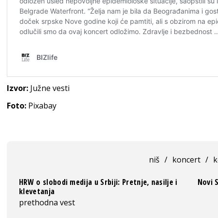
Izvor:
Južne vesti
Foto:
Pixabay
niš
/
koncert
/
k
HRW o slobodi medija u Srbiji: Pretnje, nasilje i
Novi 
klevetanja
prethodna vest