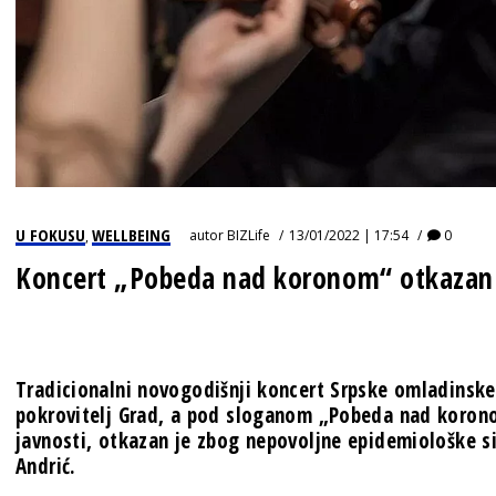
U FOKUSU
WELLBEING
autor
BIZLife
13/01/2022 | 17:54
0
,
Koncert „Pobeda nad koronom“ otkazan
Tradicionalni novogodišnji koncert Srpske omladinske 
pokrovitelj Grad, a pod sloganom „Pobeda nad koronom
javnosti, otkazan je zbog nepovoljne epidemiološke si
Andrić.