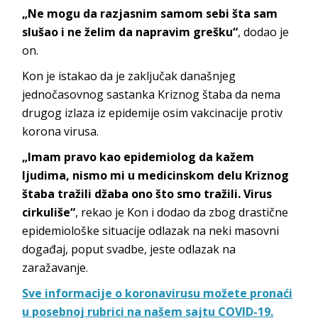
„Ne mogu da razjasnim samom sebi šta sam
slušao i ne želim da napravim grešku“
, dodao je
on.
Kon je istakao da je zaključak današnjeg
jednočasovnog sastanka Kriznog štaba da nema
drugog izlaza iz epidemije osim vakcinacije protiv
korona virusa.
„Imam pravo kao epidemiolog da kažem
ljudima, nismo mi u medicinskom delu Kriznog
štaba tražili džaba ono što smo tražili. Virus
cirkuliše“
, rekao je Kon i dodao da zbog drastične
epidemiološke situacije odlazak na neki masovni
događaj, poput svadbe, jeste odlazak na
zaražavanje.
Sve informacije o koronavirusu možete pronaći
u posebnoj rubrici na našem sajtu COVID-19.