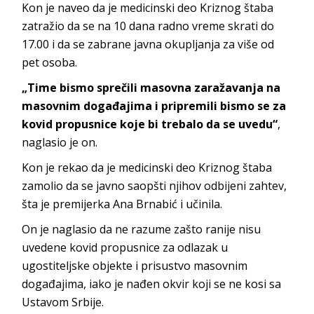
Kon je naveo da je medicinski deo Kriznog štaba
zatražio da se na 10 dana radno vreme skrati do
17.00 i da se zabrane javna okupljanja za više od
pet osoba.
„Time bismo sprečili masovna zaražavanja na
masovnim događajima i pripremili bismo se za
kovid propusnice koje bi trebalo da se uvedu“
,
naglasio je on.
Kon je rekao da je medicinski deo Kriznog štaba
zamolio da se javno saopšti njihov odbijeni zahtev,
šta je premijerka Ana Brnabić i učinila.
On je naglasio da ne razume zašto ranije nisu
uvedene kovid propusnice za odlazak u
ugostiteljske objekte i prisustvo masovnim
događajima, iako je nađen okvir koji se ne kosi sa
Ustavom Srbije.