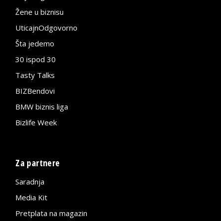
Žene u biznisu
UticajnOdgovorno
Šta jedemo
30 ispod 30
Tasty Talks
BIZBendovi
BMW biznis liga
Bizlife Week
Za partnere
Saradnja
Media Kit
Pretplata na magazin