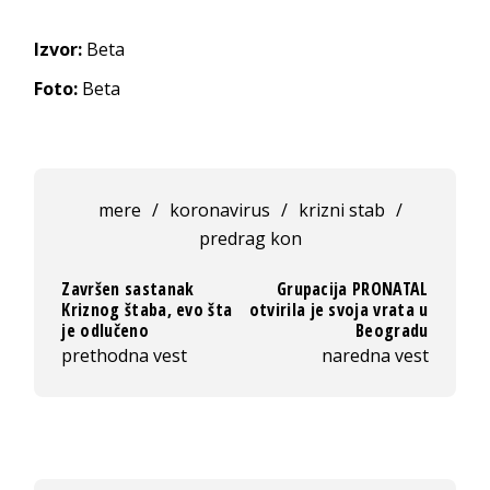
Izvor:
Beta
Foto:
Beta
mere
/
koronavirus
/
krizni stab
/
predrag kon
Završen sastanak
Grupacija PRONATAL
Kriznog štaba, evo šta
otvirila je svoja vrata u
je odlučeno
Beogradu
prethodna vest
naredna vest