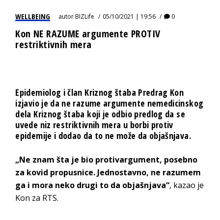
WELLBEING
autor
BIZLife
05/10/2021 | 19:56
0
Kon NE RAZUME argumente PROTIV
restriktivnih mera
Epidemiolog i član Kriznog štaba Predrag Kon
izjavio je da ne razume argumente nemedicinskog
dela Kriznog štaba koji je odbio predlog da se
uvede niz restriktivnih mera u borbi protiv
epidemije i dodao da to ne može da objašnjava.
„Ne znam šta je bio protivargument, posebno
za kovid propusnice. Jednostavno, ne razumem
ga i mora neko drugi to da objašnjava“
, kazao je
Kon za RTS.