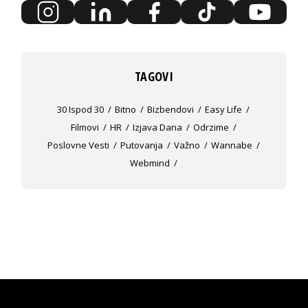
TAGOVI
30 Ispod 30
Bitno
Bizbendovi
Easy Life
Filmovi
HR
Izjava Dana
Odrzime
Poslovne Vesti
Putovanja
Važno
Wannabe
Webmind