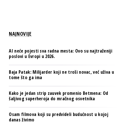
NAJNOVIJE
AI neće pojesti sva radna mesta: Ovo su najtraženiji
poslovi u Evropi u 2026.
Baja Patak: Milijarder koji ne troši novac, već uživa u
tome što ga ima
Kako je jedan strip zauvek promenio Betmena: Od
šaljivog superheroja do mračnog osvetnika
Osam filmova koji su predvideli budućnost u kojoj
danas živimo