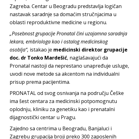
Zagreba. Centar u Beogradu predstavlja logičan
nastavak saradnje sa domaćim stručnjacima u
oblasti reproduktivne medicine u regionu.
„Posebnost grupacije Pronatal čini uzajamna saradnja
lekara, embriologa kao i ostalog medicinskog
osoblja“,
istakao je
medicinski direktor grupacije
doc. dr Tonko Mardešić
, naglašavajući da
Pronatal nastoji da neprestano unapređuje usluge,
uvodi nove metode sa akcentom na individualni
prisup prema pacijentima.
PRONATAL od svog osnivanja na području Češke
ima šest centara za medicinski potpomognutu
oplodnju, kliniku za genetiku kao i prenatalni
dijagnostički centar u Pragu.
Zajedno sa centrima u Beogradu, Banjaluci i
Zagrebu grupacija broji preko 300 zaposlenih