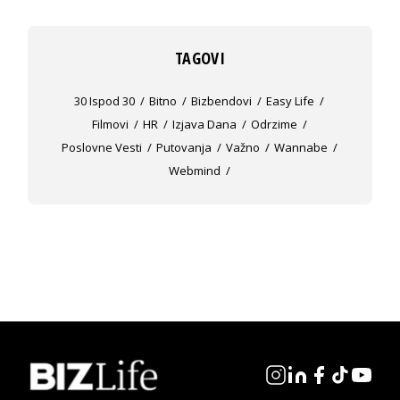
TAGOVI
30 Ispod 30
Bitno
Bizbendovi
Easy Life
Filmovi
HR
Izjava Dana
Odrzime
Poslovne Vesti
Putovanja
Važno
Wannabe
Webmind