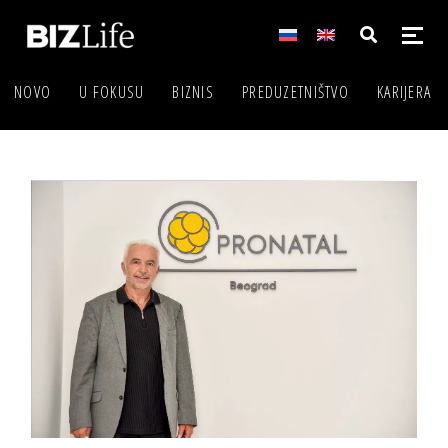
NOVO
U FOKUSU
BIZNIS
PREDUZETNIŠTVO
KARIJERA