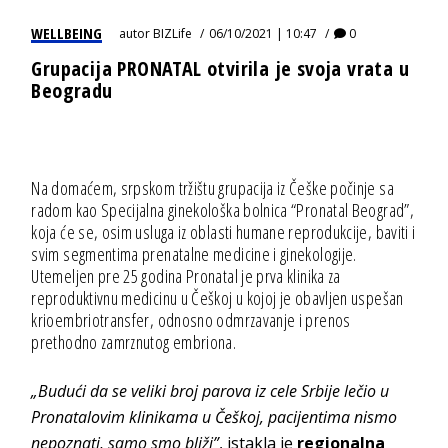
WELLBEING
autor
BIZLife
06/10/2021 | 10:47
0
Grupacija PRONATAL otvirila je svoja vrata u
Beogradu
Na domaćem, srpskom tržištu grupacija iz Češke počinje sa
radom kao Specijalna ginekološka bolnica “Pronatal Beograd”,
koja će se, osim usluga iz oblasti humane reprodukcije, baviti i
svim segmentima prenatalne medicine i ginekologije.
Utemeljen pre 25 godina Pronatal je prva klinika za
reproduktivnu medicinu u Češkoj u kojoj je obavljen uspešan
krioembriotransfer, odnosno odmrzavanje i prenos
prethodno zamrznutog embriona.
„Budući da se veliki broj parova iz cele Srbije lečio u
Pronatalovim klinikama u Češkoj, pacijentima nismo
nepoznati, samo smo bliži”
, istakla je
regionalna