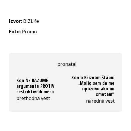
Izvor:
BIZLife
Foto:
Promo
pronatal
Kon o Kriznom štabu:
Kon NE RAZUME
„Molio sam da me
argumente PROTIV
opozovu ako im
restriktivnih mera
smetam“
prethodna vest
naredna vest