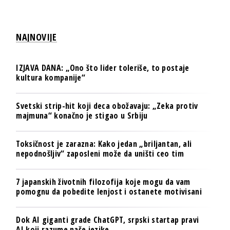
NAJNOVIJE
IZJAVA DANA: „Ono što lider toleriše, to postaje
kultura kompanije“
Svetski strip-hit koji deca obožavaju: „Zeka protiv
majmuna“ konačno je stigao u Srbiju
Toksičnost je zarazna: Kako jedan „briljantan, ali
nepodnošljiv“ zaposleni može da uništi ceo tim
7 japanskih životnih filozofija koje mogu da vam
pomognu da pobedite lenjost i ostanete motivisani
Dok AI giganti grade ChatGPT, srpski startap pravi
AI koji razume naše jezike