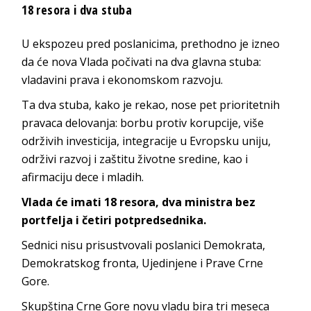
18 resora i dva stuba
U ekspozeu pred poslanicima, prethodno je izneo
da će nova Vlada počivati na dva glavna stuba:
vladavini prava i ekonomskom razvoju.
Ta dva stuba, kako je rekao, nose pet prioritetnih
pravaca delovanja: borbu protiv korupcije, više
održivih investicija, integracije u Evropsku uniju,
održivi razvoj i zaštitu životne sredine, kao i
afirmaciju dece i mladih.
Vlada će imati 18 resora, dva ministra bez
portfelja i četiri potpredsednika.
Sednici nisu prisustvovali poslanici Demokrata,
Demokratskog fronta, Ujedinjene i Prave Crne
Gore.
Skupština Crne Gore novu vladu bira tri meseca