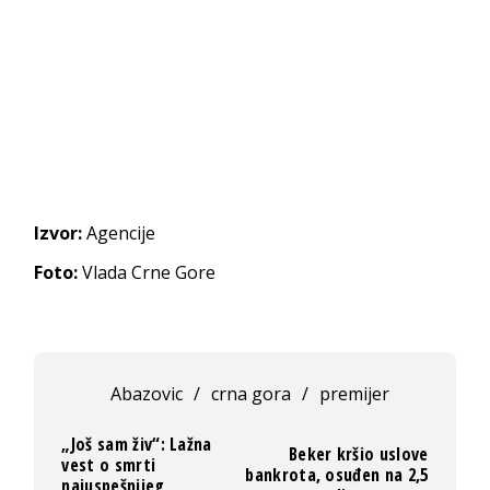
Izvor:
Agencije
Foto:
Vlada Crne Gore
Abazovic
/
crna gora
/
premijer
„Još sam živ“: Lažna
Beker kršio uslove
vest o smrti
bankrota, osuđen na 2,5
najuspešnijeg