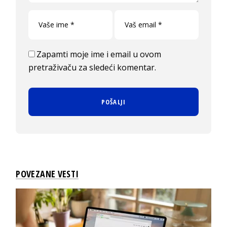
Zapamti moje ime i email u ovom
pretraživaču za sledeći komentar.
POVEZANE VESTI