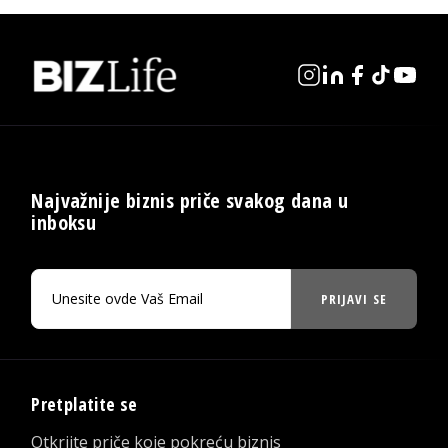
Najvažnije biznis priče svakog dana u
inboksu
PRIJAVI SE
Pretplatite se
Otkrijte priče koje pokreću biznis