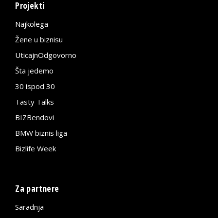
Projekti
Najkolega
Žene u biznisu
UticajnOdgovorno
Šta jedemo
30 ispod 30
Tasty Talks
BIZBendovi
BMW biznis liga
Bizlife Week
Za partnere
Saradnja