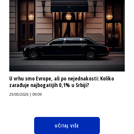
U vrhu smo Evrope, ali po nejednakosti: Koliko
zarađuje najbogatijih 0,1% u Srbiji?
25/05/2026 | 09:09
UČITAJ VIŠE