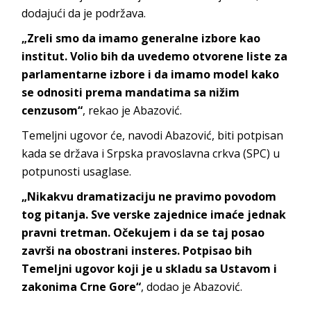
dodajući da je podržava.
„Zreli smo da imamo generalne izbore kao
institut. Volio bih da uvedemo otvorene liste za
parlamentarne izbore i da imamo model kako
se odnositi prema mandatima sa nižim
cenzusom“
, rekao je Abazović.
Temeljni ugovor će, navodi Abazović, biti potpisan
kada se država i Srpska pravoslavna crkva (SPC) u
potpunosti usaglase.
„Nikakvu dramatizaciju ne pravimo povodom
tog pitanja. Sve verske zajednice imaće jednak
pravni tretman. Očekujem i da se taj posao
završi na obostrani insteres. Potpisao bih
Temeljni ugovor koji je u skladu sa Ustavom i
zakonima Crne Gore“
, dodao je Abazović.