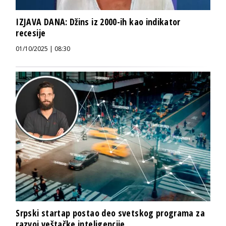
IZJAVA DANA: Džins iz 2000-ih kao indikator
recesije
01/10/2025 | 08:30
Srpski startap postao deo svetskog programa za
razvoj veštačke inteligencije