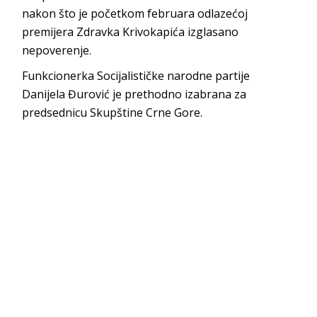
nakon što je početkom februara odlazećoj
premijera Zdravka Krivokapića izglasano
nepoverenje.
Funkcionerka Socijalističke narodne partije
Danijela Đurović je prethodno izabrana za
predsednicu Skupštine Crne Gore.