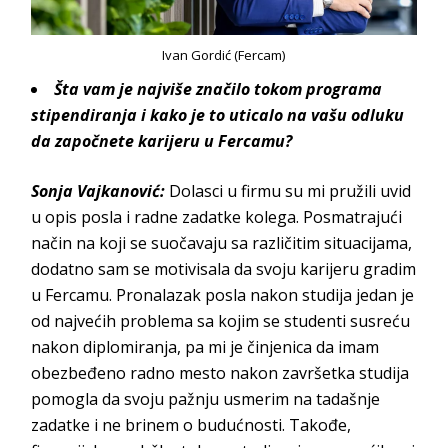
Ivan Gordić (Fercam)
Šta
vam je najviše značilo tokom programa
stipendiranja i kako je to uticalo na vašu odluku
da započnete karijeru u
Fercamu
?
Sonja Vajkanović
:
Dolasci u firmu su mi pružili uvid
u opis posla i radne zadatke kolega. Posmatrajući
način na koji se suočavaju sa različitim situacijama,
dodatno sam se motivisala da svoju karijeru gradim
u
Fercamu
. Pronalazak posla nakon studija jedan je
od najvećih problema sa kojim se studenti susreću
nakon diplomiranja, pa mi je činjenica da imam
obezbeđeno radno mesto nakon završetka studija
pomogla da svoju pažnju usmerim na tadašnje
zadatke i ne brinem o budućnosti. Takođe,