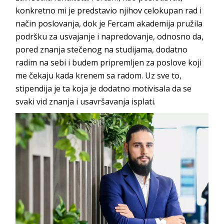
konkretno mi je predstavio njihov celokupan rad i
način poslovanja, dok je
Fercam akademija
pružila
podršku za usvajanje i napredovanje, odnosno da,
pored znanja stečenog na studijama, dodatno
radim na sebi i budem pripremljen za poslove koji
me čekaju kada krenem sa radom. Uz sve to,
stipendija je ta koja je dodatno motivisala da se
svaki vid znanja i usavršavanj
a isplati.