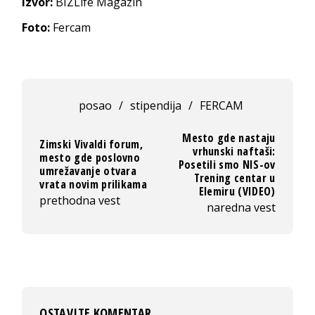
Izvor:
BIZLife Magazin
Foto:
Fercam
posao
/
stipendija
/
FERCAM
Mesto gde nastaju
Zimski Vivaldi forum,
vrhunski naftaši:
mesto gde poslovno
Posetili smo NIS-ov
umrežavanje otvara
Trening centar u
vrata novim prilikama
Elemiru (VIDEO)
prethodna vest
naredna vest
OSTAVITE KOMENTAR