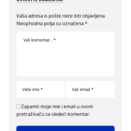
Vaša adresa e-pošte neće biti objavljena.
Neophodna polja su označena
*
Zapamti moje ime i email u ovom
pretraživaču za sledeći komentar.