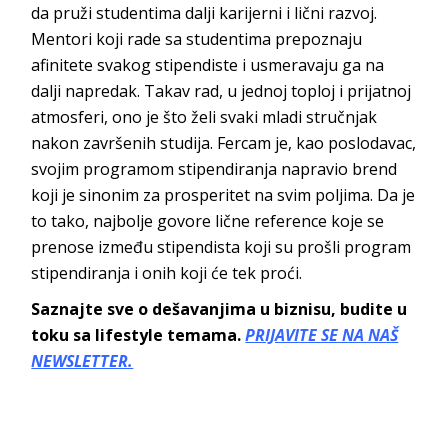
da pruži studentima dalji karijerni i lični razvoj.
Mentori koji rade sa studentima prepoznaju
afinitete svakog stipendiste i usmeravaju ga na
dalji napredak. Takav rad, u jednoj toploj i prijatnoj
atmosferi, ono je što želi svaki mladi stručnjak
nakon završenih studija.
Fercam
je, kao poslodavac,
svojim programom stipendiranja napravio brend
koji je sinonim za prosperitet na svim poljima. Da je
to tako, najbolje govore lične reference koje se
prenose između stipendista koji su prošli program
stipendiranja i onih koji će te
k proći.
Saznajte sve o dešavanjima u biznisu, budite u
toku sa lifestyle temama.
PRIJAVITE SE NA NAŠ
NEWSLETTER.