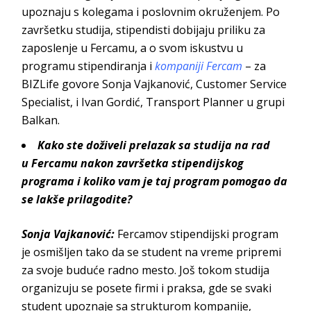
upoznaju s kolegama i poslovnim okruženjem. Po
završetku studija, stipendisti dobijaju priliku za
zaposlenje u
Fercamu
, a o svom iskustvu u
programu stipendiranja i
kompaniji
Fercam
– za
BIZLife govore
Sonja Vajkanović,
Customer Service
Specialist
, i
Ivan Gordić,
Transport Planner
u gru
pi
Balkan
.
Kako ste doživeli prelazak sa studija na rad
u
Fercamu
nakon završetka stipendijskog
programa i koliko vam je taj program pomogao da
se lakše prilagodite?
Sonja Vajkanović
:
Fercamov
stipendijski program
je osmišljen tako da se student na vreme pripremi
za svoje buduće radno mesto. Još tokom studija
organizuju se posete firmi i praksa, gde se svaki
student upoznaje sa strukturom kompanije,