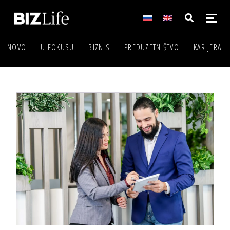
NOVO
U FOKUSU
BIZNIS
PREDUZETNIŠTVO
KARIJERA