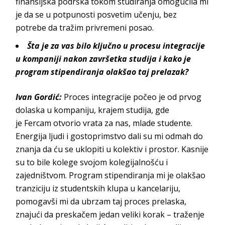
finansijska podrška tokom studiranja omogućila mi
je da se u potpunosti posvetim učenju, bez
potrebe da tražim privrem
eni posao.
Šta je za vas bilo ključno u procesu integracije
u kompaniji nakon završetka studija i kako je
program stipendiranja olakšao taj prelazak?
Ivan Gordić
:
Proces integracije počeo je od prvog
dolaska u kompaniju, krajem studija, gde
je
Fercam
otvorio vrata za nas, mlade studente.
Energija ljudi i gostoprimstvo dali su mi odmah do
znanja da ću se uklopiti u kolektiv i prostor. Kasnije
su to bile kolege svojom kolegijalnošću i
zajedništvom. Program stipendiranja mi je olakšao
tranziciju iz studentskih klupa u kancelariju,
pomogavši mi da ubrzam taj proces prelaska,
znajući da preskačem jedan veliki korak – traženje