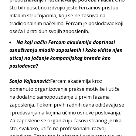
što bih posebno izdvojio jeste
Fercamov
pristup
mladim stručnjacima, koji se ne zasniva na
tradicionalnim načelima.
Fercam
je poslodavac koji
oseća i prati duh svojih z
aposlenih.
Na koji način
Fercam akademija
doprinosi
osnaživanju mladih zaposlenih i kako vidite njen
uticaj na jačanje kompanijskog brenda kao
poslodavca?
Sonja Vajkanović
:
Fercam akademija
kroz
pomenuto organizovanje prakse motiviše i utiče
na dodatno samopouzdanje u prvim fazama
zaposlenja. Tokom prvih radnih dana održavaju se
i predavanja na kojima učimo osnove poslovanja.
Za zaposlene se organizuju časovi stranog jezika,
što, svakako, utiče na profesionalni razvoj