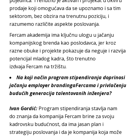
pojedinca. Trenutno je aktivan i projekat u okviru
prodaje koji omogućava da se upoznamo i sa tim
sektorom, bez obzira na trenutnu poziciju, i
razumemo različite aspekte p
oslovanja.
Fercam akademija
ima ključnu ulogu u jačanju
kompanijskog brenda kao poslodavca, jer kroz
razne obuke i projekte pokazuje da neguje i razvija
potencijal mladog kadra, što trenutno
izdvaja
Fercam
n
a tržištu.
Na koji način program stipendiranja doprinosi
jačanju
employer brandinga
Fercama
i privlačenju
budućih generacija talentovanih inženjera?
Ivan Gordić
:
Program stipendiranja stavlja nam
do znanja da kompanija
Fercam
brine za svoju
kadrovsku budućnost, da ima jasan plan i
strategiju poslovanja i da je kompanija koja može