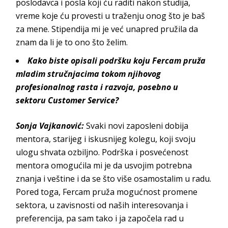
poslodavca i posla koji ću raditi
nakon studija,
vreme koje ću provesti u traženju
onog što je baš
za mene. Stipendija mi je već unapred pružila da
znam da li je to ono
što želim.
Kako biste opisali podršku koju
Fercam
pruža
mladim stručnjacima tokom njihovog
profesionalnog rasta i razvoja, posebno u
sektoru
Customer Service
?
Sonja Vajkanović
:
Svaki novi zaposleni dobija
mentora, starijeg i iskusnijeg kolegu, koji svoju
ulogu shvata ozbiljno. Podrška i posvećenost
mentora omogućila mi je da usvojim potrebna
znanja i veštine i da se što više osamostalim u radu.
Pored toga,
Fercam
pruža mogućnost promene
sektora,
u zavisnosti od naših interesovanja i
preferencija, pa sam tako i ja započela rad u