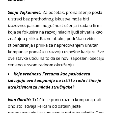
Sonja Vajkanović
:
Za početak, pronalaženje posla
u struci bez prethodnog iskustva može biti
izazovno, pa sam mogućnost učenja i rada u firmi
koja se fokusira na razvoj mladih ljudi shvatila kao
značajnu priliku. Razne obuke, podrška u vidu
stipendiranja i prilika za napredovanjem unutar
kompanije pomažu u razvoju uspešne karijere.
Sve
ove stavke utiču na to da se novi zaposleni osećaju
cenjeno u svom radnom
okruženju.
Koje vrednosti
Fercama
kao poslodavca
izdvajaju ovu kompaniju na tržištu rada i čine je
atraktivnom za mlade stručnjake?
Ivan Gordić
:
Tržište je puno raznih kompanija, ali
ono što izdvaja
Fercam
od ostalih jeste
prepoznavanje i razumevanje potreba mladih. Ono