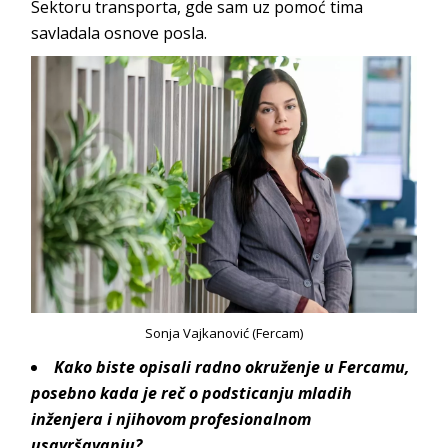
Sektoru transporta, gde sam uz pomoć tima
savladala osn
ove posla.
Sonja Vajkanović (Fercam)
Kako biste opisali radno okruženje u
Fercamu
,
posebno kada je reč o podsticanju mladih
inženjera i njihovom profesionalnom
usavršavanju?