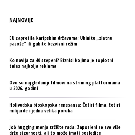
NAJNOVIJE
EU zapretila karipskim državama: Ukinite „zlatne
pasoše“ ili gubite bezvizni režim
Ko navija za 40 stepeni? Biznisi kojima je toplotni
talas najbolja reklama
Ovo su najgledaniji filmovi na striming platformama
u 2026. godini
Holivudska bioskopska renesansa: Četiri filma, četiri
milijarde i jedna velika poruka
Job hugging menja tržište rada: Zaposleni se sve više
drže sigurnosti, ali to može imati posledice