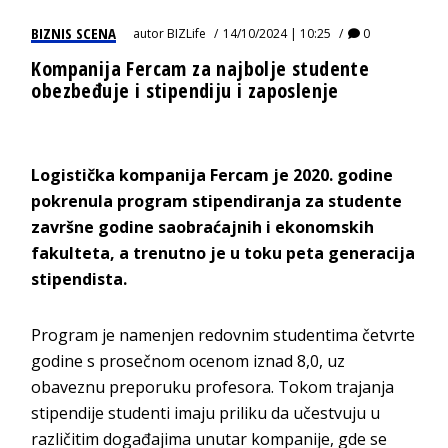
BIZNIS SCENA
autor
BIZLife
14/10/2024 | 10:25
0
Kompanija Fercam za najbolje studente
obezbeđuje i stipendiju i zaposlenje
Logistička kompanija
Fercam
je 2020. godine
pokrenula program stipendiranja za studente
završne godine saobraćajnih i ekonomskih
fakulteta, a trenutno je u toku peta generacija
stipendista.
Program je namenjen redovnim studentima četvrte
godine s prosečnom ocenom iznad 8,0, uz
obaveznu preporuku profesora. Tokom trajanja
stipendije studenti imaju priliku da učestvuju u
različitim događajima unutar kompanije, gde se