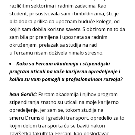
različitim sektorima i radnim zadacima. Kao
student, prisustvovala sam i timbildinzima, što je
bila dobra prilika da upoznam buduće kolege, od
kojih sam dobila korisne savete. S obzirom na to da
sam bila pripremljena i upoznata sa radnim
okruženjem, prelazak sa studija na rad
u
Fercamu
nisam doživela nimal
o stresno.
Kako su
Fercam akademija
i stipendijski
program uticali na vaše karijerno opredeljenje i
koliko su vam pomog
li u profesionalnom razvoju?
Ivan Gordić
:
Fercam akademija
i njihov program
stipendiranja znatno su uticali na moje karijerno
opredeljenje, jer sam se, tokom studija na
smeru
Drumski i gradski transport
, opredelio za to
kojim delom transporta ću se baviti nakon
završetka fakulteta.
Fercam
, kao poslodavac,