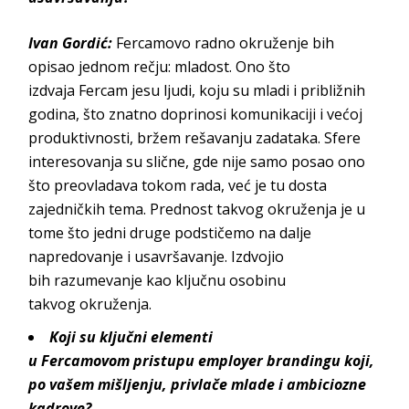
Ivan Gordić
:
Fercamovo
radno okruženje bih
opisao jednom rečju: mladost. Ono što
izdvaja
Fercam
jesu ljudi
, koju su mladi i približnih
godina, što znatno doprinosi komunikaciji i većoj
produktivnosti, bržem rešavanju zadataka. Sfere
interesovanja su slične, gde nije samo posao ono
što preovladava tokom rada, već je tu dosta
zajedničkih tema. Prednost takvog okruženja je u
tome što jedni druge podstičemo na dalje
napredovanje i usavršavanje. Izdvojio
bih
razumevanje kao ključnu osobinu
takvog
okruženja.
Koji su ključni elementi
u
Fercamovom
pristupu
employer brandingu
koji,
po vašem mišljenju, privlače mlade i ambiciozne
kadrove?