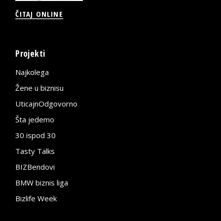
ČITAJ ONLINE
Projekti
Najkolega
Žene u biznisu
UticajnOdgovorno
Šta jedemo
30 ispod 30
Tasty Talks
BIZBendovi
BMW biznis liga
Bizlife Week