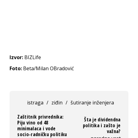
Izvor:
BIZLife
Foto:
Beta/Milan OBradović
istraga
/
ziđin
/
šutiranje inženjera
Zaštitnik privrednika:
Šta je dividendna
Piju vino od 48
politika i zašto je
minimalaca i vode
važna?
socio-radničku politiku