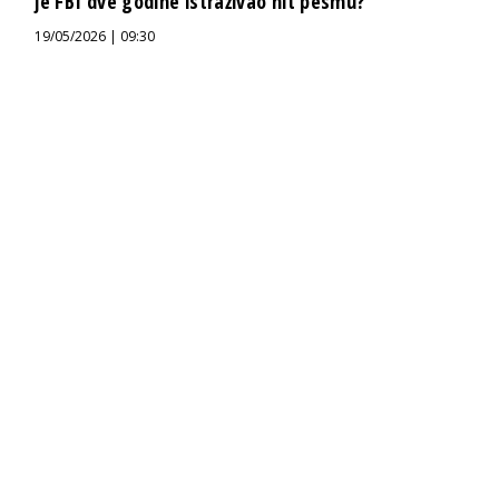
je FBI dve godine istraživao hit pesmu?
19/05/2026 | 09:30