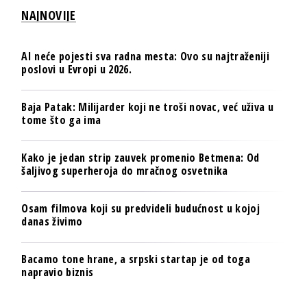
NAJNOVIJE
AI neće pojesti sva radna mesta: Ovo su najtraženiji
poslovi u Evropi u 2026.
Baja Patak: Milijarder koji ne troši novac, već uživa u
tome što ga ima
Kako je jedan strip zauvek promenio Betmena: Od
šaljivog superheroja do mračnog osvetnika
Osam filmova koji su predvideli budućnost u kojoj
danas živimo
Bacamo tone hrane, a srpski startap je od toga
napravio biznis