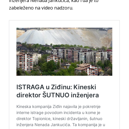
inženjera Nenada Jankucića, kao i da je to
zabeleženo na video nadzoru.