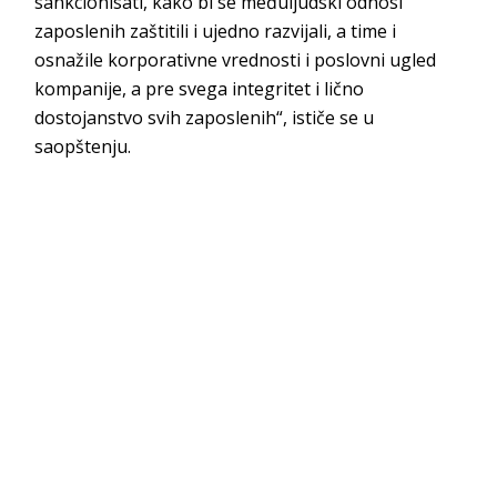
sankcionisati, kako bi se međuljudski odnosi
zaposlenih zaštitili i ujedno razvijali, a time i
osnažile korporativne vrednosti i poslovni ugled
kompanije, a pre svega integritet i lično
dostojanstvo svih zaposlenih“, ističe se u
saopštenju.