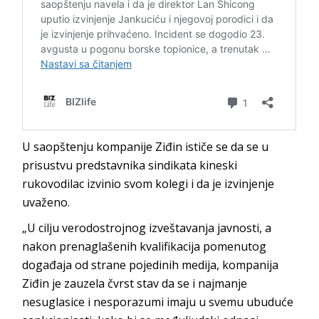
U saopštenju kompanije Ziđin ističe se da se u
prisustvu predstavnika sindikata kineski
rukovodilac izvinio svom kolegi i da je izvinjenje
uvaženo.
„U cilju verodostrojnog izveštavanja javnosti, a
nakon prenaglašenih kvalifikacija pomenutog
događaja od strane pojedinih medija, kompanija
Ziđin je zauzela čvrst stav da se i najmanje
nesuglasice i nesporazumi imaju u svemu ubuduće