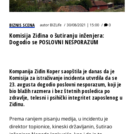
BIZNIS SCENA
autor
BIZLife
30/08/2021 | 15:00
0
Komisija Ziđina o šutiranju inženjera:
Dogodio se POSLOVNI NESPORAZUM
Kompanija Ziđin Koper saopštila je danas da je
Komisija za istraživanje incidenta utvrdila da se
23. avgusta dogodio poslovni nesporazum, koji je
bio blažih razmera i bez štetnih posledica po
zdravlje, telesni i psihički integritet zaposlenog u
Ziđinu.
Prema ranijem pisanju medija, u incidentu je
direktor topionice, kineski državljanin, šutirao