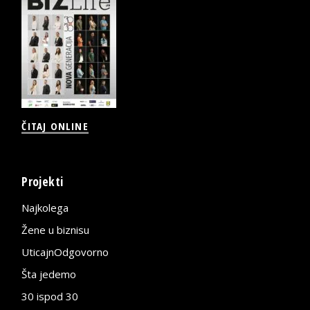
ČITAJ ONLINE
Projekti
Najkolega
Žene u biznisu
UticajnOdgovorno
Šta jedemo
30 ispod 30