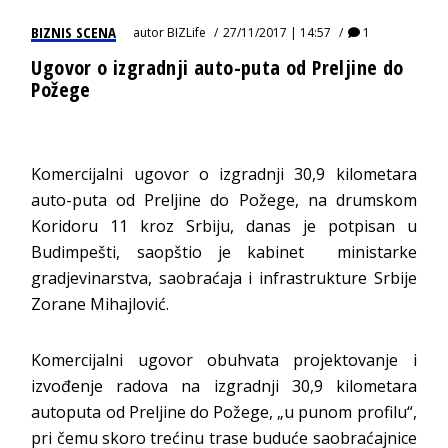
BIZNIS SCENA
autor
BIZLife
27/11/2017 | 14:57
1
Ugovor o izgradnji auto-puta od Preljine do
Požege
Komercijalni ugovor o izgradnji 30,9 kilometara
auto-puta od Preljine do Požege, na drumskom
Koridoru 11 kroz Srbiju, danas je potpisan u
Budimpešti, saopštio je kabinet ministarke
gradjevinarstva, saobraćaja i infrastrukture Srbije
Zorane Mihajlović.
Komercijalni ugovor obuhvata projektovanje i
izvođenje radova na izgradnji 30,9 kilometara
autoputa od Preljine do Požege, „u punom profilu“,
pri čemu skoro trećinu trase buduće saobraćajnice