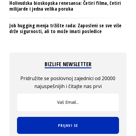
Holivudska bioskopska renesansa: Četiri filma, četiri
milijarde i jedna velika poruka
Job hugging menja tržište rada: Zaposleni se sve više
drže sigurnosti, ali to može imati posledice
BIZLIFE NEWSLETTER
Pridružite se poslovnoj zajednici od 20000
najuspešnijih i čitajte nas prvi
PRIJAVI SE