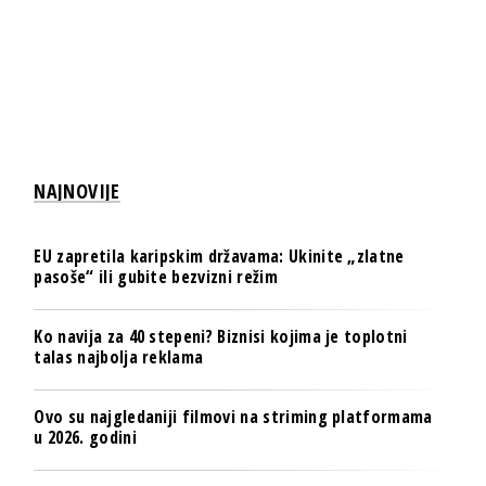
NAJNOVIJE
EU zapretila karipskim državama: Ukinite „zlatne
pasoše“ ili gubite bezvizni režim
Ko navija za 40 stepeni? Biznisi kojima je toplotni
talas najbolja reklama
Ovo su najgledaniji filmovi na striming platformama
u 2026. godini