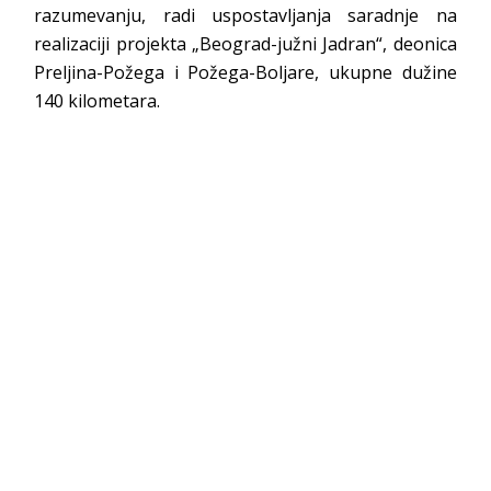
razumevanju, radi uspostavljanja saradnje na
realizaciji projekta „Beograd-južni Jadran“, deonica
Preljina-Požega i Požega-Boljare, ukupne dužine
140 kilometara.