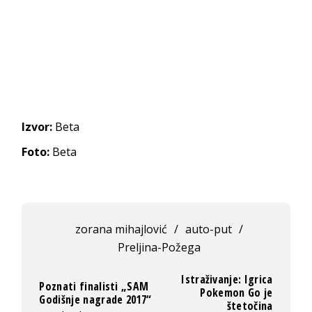
Izvor:
Beta
Foto:
Beta
zorana mihajlović
/
auto-put
/
Preljina-Požega
Istraživanje: Igrica
Poznati finalisti „SAM
Pokemon Go je
Godišnje nagrade 2017“
štetočina