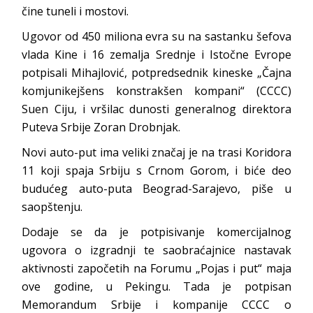
čine tuneli i mostovi.
Ugovor od 450 miliona evra su na sastanku šefova
vlada Kine i 16 zemalja Srednje i Istočne Evrope
potpisali Mihajlović, potpredsednik kineske „Čajna
komjunikejšens konstrakšen kompani“ (CCCC)
Suen Ciju, i vršilac dunosti generalnog direktora
Puteva Srbije Zoran Drobnjak.
Novi auto-put ima veliki značaj je na trasi Koridora
11 koji spaja Srbiju s Crnom Gorom, i biće deo
budućeg auto-puta Beograd-Sarajevo, piše u
saopštenju.
Dodaje se da je potpisivanje komercijalnog
ugovora o izgradnji te saobraćajnice nastavak
aktivnosti započetih na Forumu „Pojas i put“ maja
ove godine, u Pekingu. Tada je potpisan
Memorandum Srbije i kompanije CCCC o