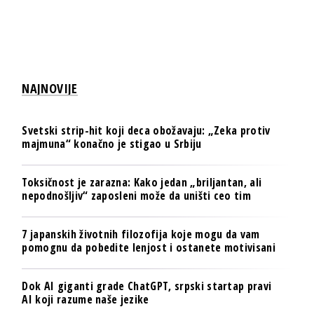
NAJNOVIJE
Svetski strip-hit koji deca obožavaju: „Zeka protiv
majmuna“ konačno je stigao u Srbiju
Toksičnost je zarazna: Kako jedan „briljantan, ali
nepodnošljiv“ zaposleni može da uništi ceo tim
7 japanskih životnih filozofija koje mogu da vam
pomognu da pobedite lenjost i ostanete motivisani
Dok AI giganti grade ChatGPT, srpski startap pravi
AI koji razume naše jezike