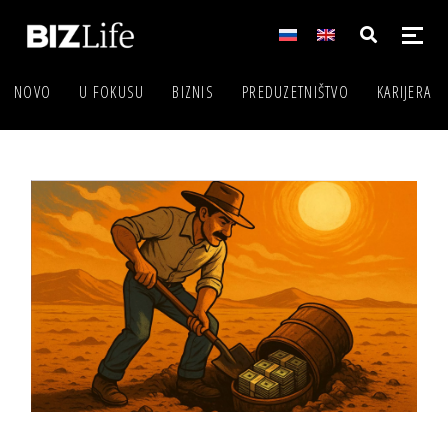
NOVO
U FOKUSU
BIZNIS
PREDUZETNIŠTVO
KARIJERA