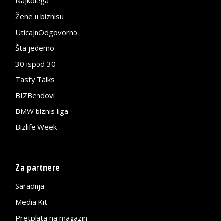
Najkolega
Žene u biznisu
UticajnOdgovorno
Šta jedemo
30 ispod 30
Tasty Talks
BIZBendovi
BMW biznis liga
Bizlife Week
Za partnere
Saradnja
Media Kit
Pretplata na magazin