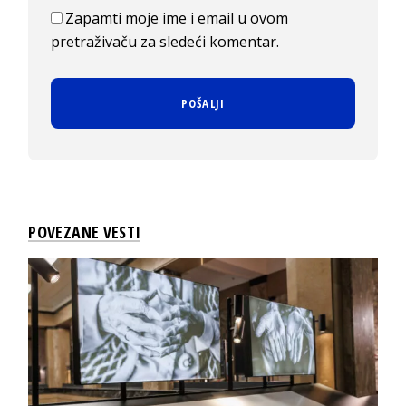
Zapamti moje ime i email u ovom
pretraživaču za sledeći komentar.
POVEZANE VESTI