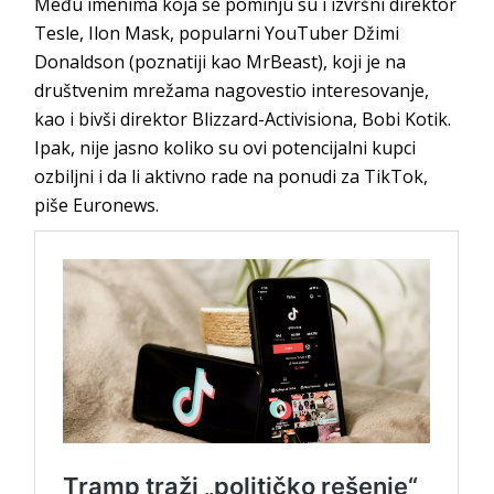
Među imenima koja se pominju su i izvršni direktor
Tesle, Ilon Mask, popularni YouTuber Džimi
Donaldson (poznatiji kao MrBeast), koji je na
društvenim mrežama nagovestio interesovanje,
kao i bivši direktor Blizzard-Activisiona, Bobi Kotik.
Ipak, nije jasno koliko su ovi potencijalni kupci
ozbiljni i da li aktivno rade na ponudi za TikTok,
piše Euronews.