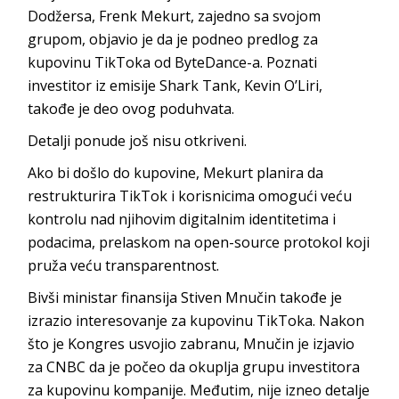
Dodžersa, Frenk Mekurt, zajedno sa svojom
grupom, objavio je da je podneo predlog za
kupovinu TikToka od ByteDance-a. Poznati
investitor iz emisije Shark Tank, Kevin O’Liri,
takođe je deo ovog poduhvata.
Detalji ponude još nisu otkriveni.
Ako bi došlo do kupovine, Mekurt planira da
restrukturira TikTok i korisnicima omogući veću
kontrolu nad njihovim digitalnim identitetima i
podacima, prelaskom na open-source protokol koji
pruža veću transparentnost.
Bivši ministar finansija Stiven Mnučin takođe je
izrazio interesovanje za kupovinu TikToka. Nakon
što je Kongres usvojio zabranu, Mnučin je izjavio
za CNBC da je počeo da okuplja grupu investitora
za kupovinu kompanije. Međutim, nije izneo detalje