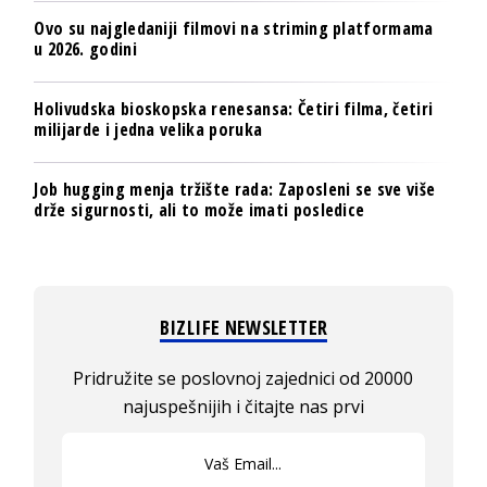
Ovo su najgledaniji filmovi na striming platformama
u 2026. godini
Holivudska bioskopska renesansa: Četiri filma, četiri
milijarde i jedna velika poruka
Job hugging menja tržište rada: Zaposleni se sve više
drže sigurnosti, ali to može imati posledice
BIZLIFE NEWSLETTER
Pridružite se poslovnoj zajednici od 20000
najuspešnijih i čitajte nas prvi