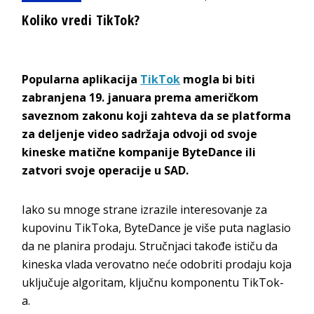
Koliko vredi TikTok?
Popularna aplikacija
TikTok
mogla bi biti
zabranjena 19. januara prema američkom
saveznom zakonu koji zahteva da se platforma
za deljenje video sadržaja odvoji od svoje
kineske matične kompanije ByteDance ili
zatvori svoje operacije u SAD.
Iako su mnoge strane izrazile interesovanje za
kupovinu TikToka, ByteDance je više puta naglasio
da ne planira prodaju. Stručnjaci takođe ističu da
kineska vlada verovatno neće odobriti prodaju koja
uključuje algoritam, ključnu komponentu TikTok-
a.