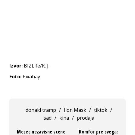
Izvor:
BIZLife/K. J.
Foto:
Pixabay
donald tramp
/
Ilon Mask
/
tiktok
/
sad
/
kina
/
prodaja
Mesec nezavisne scene
Komfor pre svega: