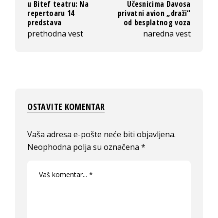
u Bitef teatru: Na
Učesnicima Davosa
repertoaru 14
privatni avion „draži“
predstava
od besplatnog voza
prethodna vest
naredna vest
OSTAVITE KOMENTAR
Vaša adresa e-pošte neće biti objavljena.
Neophodna polja su označena
*