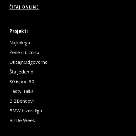
ČITAJ ONLINE
Projekti
Najkolega
Žene u biznisu
UticajnOdgovorno
Šta jedemo
30 ispod 30
Tasty Talks
BIZBendovi
BMW biznis liga
Bizlife Week