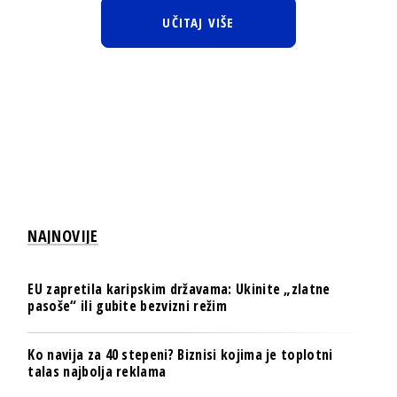
UČITAJ VIŠE
NAJNOVIJE
EU zapretila karipskim državama: Ukinite „zlatne
pasoše“ ili gubite bezvizni režim
Ko navija za 40 stepeni? Biznisi kojima je toplotni
talas najbolja reklama