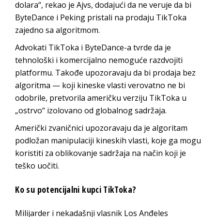
dolara“, rekao je Ajvs, dodajući da ne veruje da bi
ByteDance i Peking pristali na prodaju TikToka
zajedno sa algoritmom.
Advokati TikToka i ByteDance-a tvrde da je
tehnološki i komercijalno nemoguće razdvojiti
platformu. Takođe upozoravaju da bi prodaja bez
algoritma — koji kineske vlasti verovatno ne bi
odobrile, pretvorila američku verziju TikToka u
„ostrvo“ izolovano od globalnog sadržaja.
Američki zvaničnici upozoravaju da je algoritam
podložan manipulaciji kineskih vlasti, koje ga mogu
koristiti za oblikovanje sadržaja na način koji je
teško uočiti.
Ko su potencijalni kupci TikToka?
Milijarder i nekadašnji vlasnik Los Anđeles