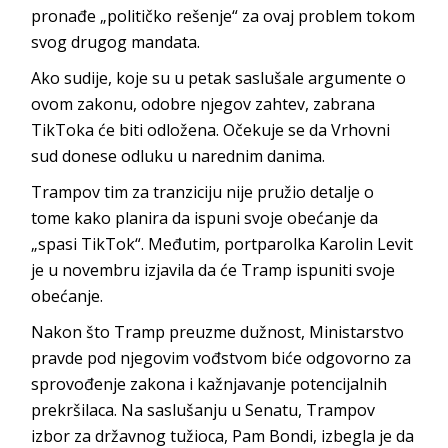
pronađe „političko rešenje“ za ovaj problem tokom
svog drugog mandata.
Ako sudije, koje su u petak saslušale argumente o
ovom zakonu, odobre njegov zahtev, zabrana
TikToka će biti odložena. Očekuje se da Vrhovni
sud donese odluku u narednim danima.
Trampov tim za tranziciju nije pružio detalje o
tome kako planira da ispuni svoje obećanje da
„spasi TikTok“. Međutim, portparolka Karolin Levit
je u novembru izjavila da će Tramp ispuniti svoje
obećanje.
Nakon što Tramp preuzme dužnost, Ministarstvo
pravde pod njegovim vođstvom biće odgovorno za
sprovođenje zakona i kažnjavanje potencijalnih
prekršilaca. Na saslušanju u Senatu, Trampov
izbor za državnog tužioca, Pam Bondi, izbegla je da