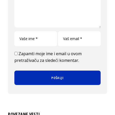
Zapamti moje ime i email u ovom
pretraživaču za sledeći komentar.
POVEZANE VESTI