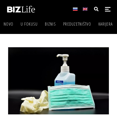
NOVO
U FOKUSU
BIZNIS
PREDUZETNIŠTVO
KARIJERA