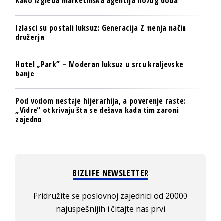
Kako izgleda marketinška agencija novog doba
Izlasci su postali luksuz: Generacija Z menja način
druženja
Hotel „Park” – Moderan luksuz u srcu kraljevske
banje
Pod vodom nestaje hijerarhija, a poverenje raste:
„Vidre“ otkrivaju šta se dešava kada tim zaroni
zajedno
BIZLIFE NEWSLETTER
Pridružite se poslovnoj zajednici od 20000
najuspešnijih i čitajte nas prvi