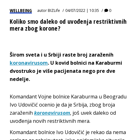
WELLBEING
autor
BIZLife
04/07/2022 | 10:35
0
Koliko smo daleko od uvođenja restriktivnih
mera zbog korone?
Širom sveta i u Srbiji raste broj zaraženih
koronavirusom
. U kovid bolnici na Karaburmi
dvostruko je više pacijenata nego pre dve
nedelje.
Komandant Vojne bolnice Karaburma u Beogradu
Ivo Udovičić ocenio je da je Srbija, zbog broja
zaraženih
koronavirusom
, još uvek daleko od
uvođenja novih restriktivnih mera.
Komandant bolnice Ivo Udovičić je rekao da nema