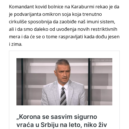
Komandant kovid bolnice na Karaburmi rekao je da
je podvarijanta omikron soja koja trenutno
cirkuliše sposobnija da zaobiđe naš imuni sistem,
ali i da smo daleko od uvođenja novih restriktivnih
mera i da će se o tome raspravljati kada dođu jesen
i zima.