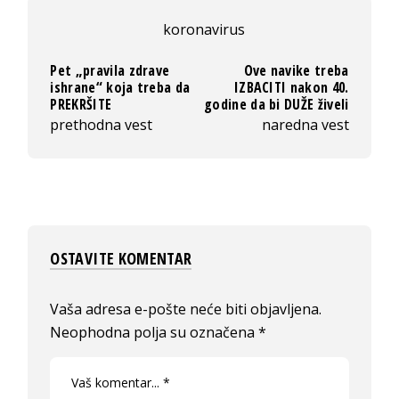
koronavirus
Pet „pravila zdrave
Ove navike treba
ishrane“ koja treba da
IZBACITI nakon 40.
PREKRŠITE
godine da bi DUŽE živeli
prethodna vest
naredna vest
OSTAVITE KOMENTAR
Vaša adresa e-pošte neće biti objavljena.
Neophodna polja su označena
*