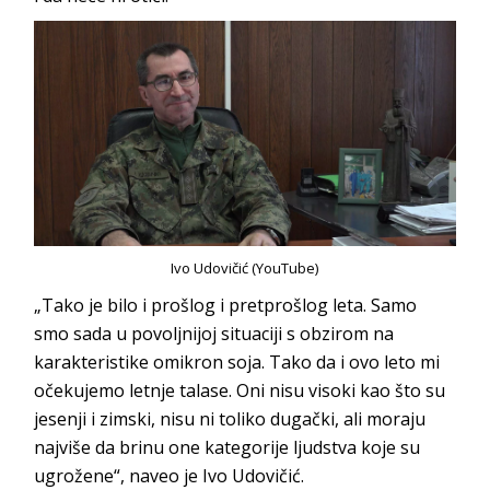
Ivo Udovičić (YouTube)
„Tako je bilo i prošlog i pretprošlog leta. Samo
smo sada u povoljnijoj situaciji s obzirom na
karakteristike omikron soja. Tako da i ovo leto mi
očekujemo letnje talase. Oni nisu visoki kao što su
jesenji i zimski, nisu ni toliko dugački, ali moraju
najviše da brinu one kategorije ljudstva koje su
ugrožene“, naveo je Ivo Udovičić.