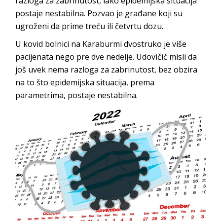
razloga za zabrinutost, iako epidemijska situacija
postaje nestabilna. Pozvao je građane koji su
ugroženi da prime treću ili četvrtu dozu.
U kovid bolnici na Karaburmi dvostruko je više
pacijenata nego pre dve nedelje. Udovičić misli da
još uvek nema razloga za zabrinutost, bez obzira
na to što epidemijska situacija, prema
parametrima, postaje nestabilna.