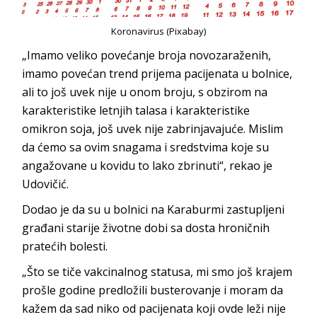
Koronavirus (Pixabay)
„Imamo veliko povećanje broja novozaraženih,
imamo povećan trend prijema pacijenata u bolnice,
ali to još uvek nije u onom broju, s obzirom na
karakteristike letnjih talasa i karakteristike
omikron soja, još uvek nije zabrinjavajuće. Mislim
da ćemo sa ovim snagama i sredstvima koje su
angažovane u kovidu to lako zbrinuti“, rekao je
Udovičić.
Dodao je da su u bolnici na Karaburmi zastupljeni
građani starije životne dobi sa dosta hroničnih
pratećih bolesti.
„Što se tiče vakcinalnog statusa, mi smo još krajem
prošle godine predložili busterovanje i moram da
kažem da sad niko od pacijenata koji ovde leži nije