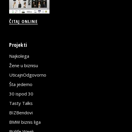
ČITAJ ONLINE
Projekti
Najkolega
Žene u biznisu
UticajnOdgovorno
Šta jedemo
30 ispod 30
Tasty Talks
BIZBendovi
BMW biznis liga
Bizlife Week