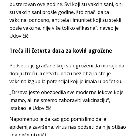
busterovan ove godine. Svi koji su vakcinisani, oni
su vakcinisani prošle godine, što znači da ta
vakcina, odnosno, antitela i imunitet koji su stekli
posle vakcine, nije više toliko efikasna“, naveo je
Udovičić.
Treća ili četvrta doza za kovid ugrožene
Podsetio je građane koji su ugroženi da moraju da
dobiju treću ili četvrtu dozu bez obzira što je
vakcina izgubila potencijal koji je imala u početku.
„Država jeste obezbedila sve moderne lekove koje
imamo, ali ne smemo zaboraviti vakcinaciju“,
istakao je Udovičić.
Napomenuo je da kad god pomislimo da je
epidemija završena, virus nas podseti da nije otišao
i da neće ni otići.