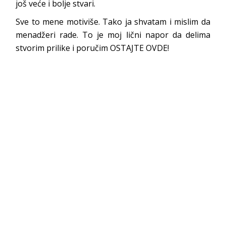
još veće i bolje stvari.
Sve to mene motiviše. Tako ja shvatam i mislim da
menadžeri rade. To je moj lični napor da delima
stvorim prilike i poručim OSTAJTE OVDE!