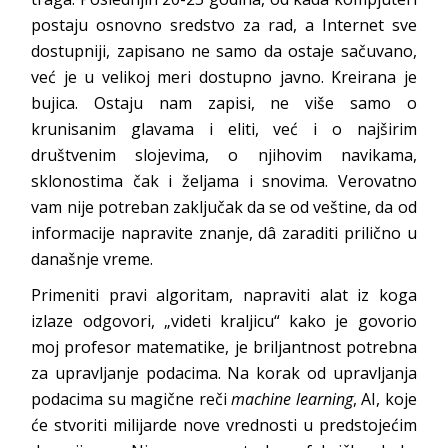
postaju osnovno sredstvo za rad, a Internet sve
dostupniji, zapisano ne samo da ostaje sačuvano,
već je u velikoj meri dostupno javno. Kreirana je
bujica. Ostaju nam zapisi, ne više samo o
krunisanim glavama i eliti, već i o najširim
društvenim slojevima, o njihovim navikama,
sklonostima čak i željama i snovima. Verovatno
vam nije potreban zaključak da se od veštine, da od
informacije napravite znanje, dâ zaraditi prilično u
današnje vreme.
Primeniti pravi algoritam, napraviti alat iz koga
izlaze odgovori, „videti kraljicu“ kako je govorio
moj profesor matematike, je briljantnost potrebna
za upravljanje podacima. Na korak od upravljanja
podacima su magične reči
machine learning
, AI, koje
će stvoriti milijarde nove vrednosti u predstojećim