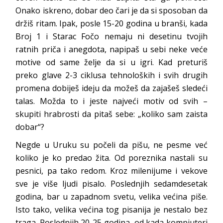
Onako iskreno, dobar deo čari je da si sposoban da
držiš ritam. Ipak, posle 15-20 godina u branši, kada
Broj 1 i Starac Fočo nemaju ni desetinu tvojih
ratnih priča i anegdota, napipaš u sebi neke veće
motive od same želje da si u igri. Kad preturiš
preko glave 2-3 ciklusa tehnoloških i svih drugih
promena dobiješ ideju da možeš da zajašeš sledeći
talas. Možda to i jeste najveći motiv od svih –
skupiti hrabrosti da pitaš sebe: „koliko sam zaista
dobar“?
Negde u Uruku su počeli da pišu, ne pesme već
koliko je ko predao žita. Od poreznika nastali su
pesnici, pa tako redom. Kroz milenijume i vekove
sve je više ljudi pisalo. Poslednjih sedamdesetak
godina, bar u zapadnom svetu, velika većina piše.
Isto tako, velika većina tog pisanija je nestalo bez
traga. Poslednjih 20-25 godina, od kada kompjuteri