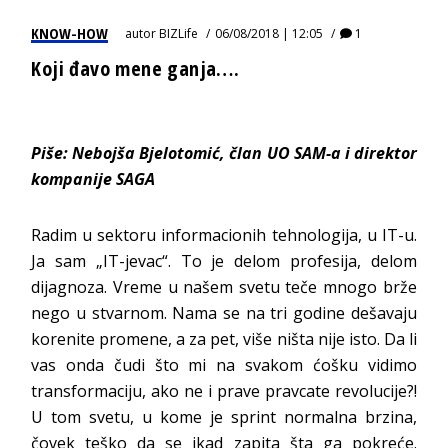
KNOW-HOW
autor
BIZLife
06/08/2018 | 12:05
1
Koji đavo mene ganja….
Piše: Nebojša Bjelotomić, član UO SAM-a i direktor
kompanije SAGA
Radim u sektoru informacionih tehnologija, u IT-u.
Ja sam „IT-jevac“. To je delom profesija, delom
dijagnoza. Vreme u našem svetu teče mnogo brže
nego u stvarnom. Nama se na tri godine dešavaju
korenite promene, a za pet, više ništa nije isto. Da li
vas onda čudi što mi na svakom ćošku vidimo
transformaciju, ako ne i prave pravcate revolucije?!
U tom svetu, u kome je sprint normalna brzina,
čovek teško da se ikad zapita šta ga pokreće.