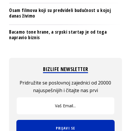
Osam filmova koji su predvideli budućnost u kojoj
danas živimo
Bacamo tone hrane, a srpski startap je od toga
napravio biznis
BIZLIFE NEWSLETTER
Pridružite se poslovnoj zajednici od 20000
najuspešnijih i čitajte nas prvi
PRIJAVI SE