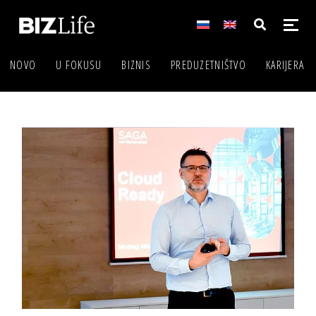
NOVO
U FOKUSU
BIZNIS
PREDUZETNIŠTVO
KARIJERA