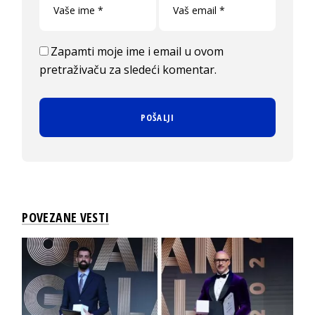
Zapamti moje ime i email u ovom
pretraživaču za sledeći komentar.
POVEZANE VESTI