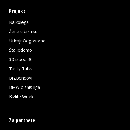
Projekti
Najkolega
Žene u biznisu
UticajnOdgovorno
Šta jedemo
30 ispod 30
Tasty Talks
BIZBendovi
BMW biznis liga
Bizlife Week
Za partnere