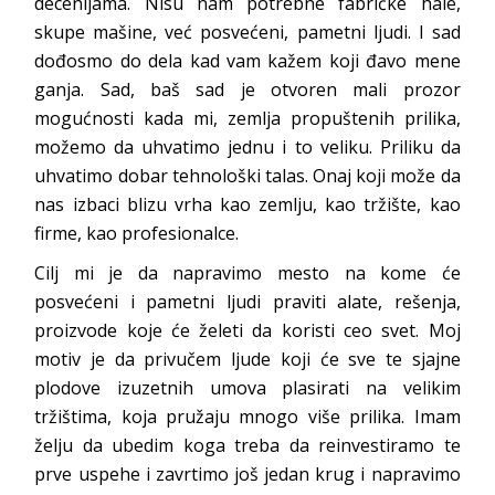
decenijama. Nisu nam potrebne fabričke hale,
skupe mašine, već posvećeni, pametni ljudi. I sad
dođosmo do dela kad vam kažem koji đavo mene
ganja. Sad, baš sad je otvoren mali prozor
mogućnosti kada mi, zemlja propuštenih prilika,
možemo da uhvatimo jednu i to veliku. Priliku da
uhvatimo dobar tehnološki talas. Onaj koji može da
nas izbaci blizu vrha kao zemlju, kao tržište, kao
firme, kao profesionalce.
Cilj mi je da napravimo mesto na kome će
posvećeni i pametni ljudi praviti alate, rešenja,
proizvode koje će želeti da koristi ceo svet. Moj
motiv je da privučem ljude koji će sve te sjajne
plodove izuzetnih umova plasirati na velikim
tržištima, koja pružaju mnogo više prilika. Imam
želju da ubedim koga treba da reinvestiramo te
prve uspehe i zavrtimo još jedan krug i napravimo