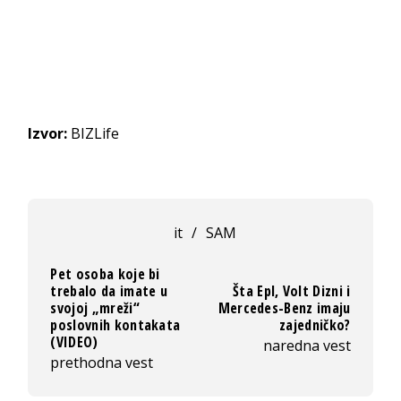
Izvor:
BIZLife
it
/
SAM
Pet osoba koje bi
trebalo da imate u
Šta Epl, Volt Dizni i
svojoj „mreži“
Mercedes-Benz imaju
poslovnih kontakata
zajedničko?
(VIDEO)
naredna vest
prethodna vest