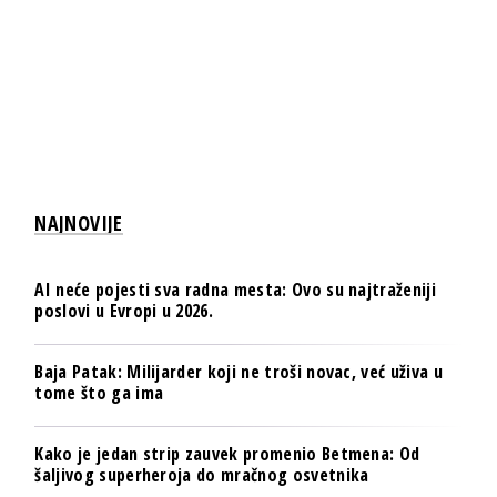
NAJNOVIJE
AI neće pojesti sva radna mesta: Ovo su najtraženiji
poslovi u Evropi u 2026.
Baja Patak: Milijarder koji ne troši novac, već uživa u
tome što ga ima
Kako je jedan strip zauvek promenio Betmena: Od
šaljivog superheroja do mračnog osvetnika