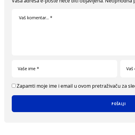
Vaša adresa e-pošte neće biti objavljena.
Neophodna p
Zapamti moje ime i email u ovom pretraživaču za sl