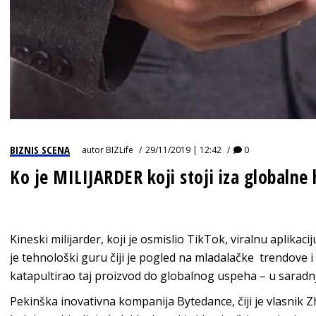
BIZNIS SCENA
autor
BIZLife
29/11/2019 | 12:42
0
Ko je MILIJARDER koji stoji iza globalne 
Kineski milijarder, koji je osmislio TikTok, viralnu aplika
je tehnološki guru čiji je pogled na mladalačke trendove i
katapultirao taj proizvod do globalnog uspeha – u saradnj
Pekinška inovativna kompanija Bytedance, čiji je vlasnik Z