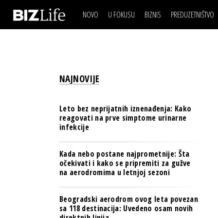
NOVO
U FOKUSU
BIZNIS
PREDUZETNIŠTVO
IZJAVA DANA
BIZNIS SCENA
VIDEO
REAL ESTATE
IZJAVA DANA
BIZNIS SCENA
BREND I KOMUNIKACI
VIDEO
REAL ESTATE
ESG & ENERGY
NAJNOVIJE
BREND I KOMUNIKACI
BANKE
ESG & ENERGY
OSIGURANJE
Leto bez neprijatnih iznenađenja: Kako
BANKE
reagovati na prve simptome urinarne
TECH I AI
infekcije
OSIGURANJE
BIZNIS & SPORT
TECH I AI
Kada nebo postane najprometnije: Šta
PULS REGIONA
očekivati i kako se pripremiti za gužve
BIZNIS & SPORT
na aerodromima u letnjoj sezoni
NOVO NA RAFU
PULS REGIONA
Beogradski aerodrom ovog leta povezan
NOVO NA RAFU
sa 118 destinacija: Uvedeno osam novih
direktnih linija