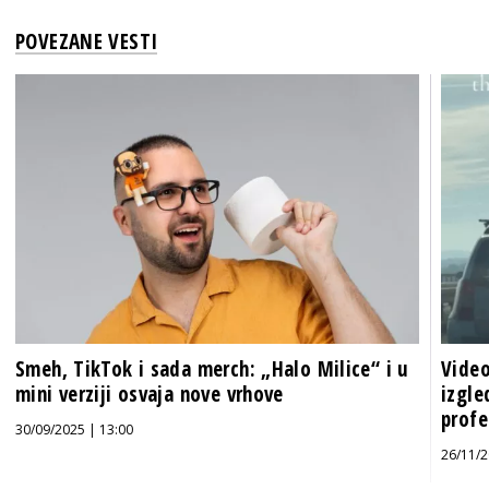
POVEZANE VESTI
Smeh, TikTok i sada merch: „Halo Milice“ i u
Video
mini verziji osvaja nove vrhove
izgle
profe
30/09/2025 | 13:00
26/11/2