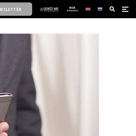
WSLETTER
E/SCHOOL
E/SCHOOL
A
A