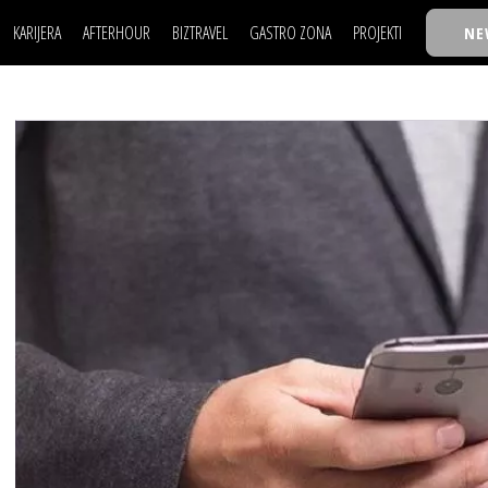
KARIJERA
AFTERHOUR
BIZTRAVEL
GASTRO ZONA
PROJEKTI
NE
POSAO
FILM I SCENA
NAJKOLEGA
LJUDI (HR)
KNJIGE
TASTY TALKS
POSAO
FILM I SCENA
NAJKOLEGA
JE
MOJ UGAO
AUTO SVET
30 ISPOD 30
LJUDI (HR)
KNJIGE
TASTY TALKS
USAVRŠAVANJE
STIL
BACK TO OFFIC
JE
MOJ UGAO
AUTO SVET
30 ISPOD 30
KNOW-HOW
WELLBEING
BIZBENDOVI
USAVRŠAVANJE
STIL
BACK TO OFFIC
BIZKOLEGIJUM
KNOW-HOW
WELLBEING
BIZBENDOVI
BMW BIZNIS LIG
BIZKOLEGIJUM
BIZLIFE WEEK
BMW BIZNIS LIG
IZJAVA GODINE
BIZLIFE WEEK
IZJAVA GODINE