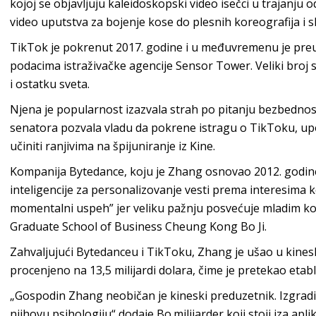
kojoj se objavljuju kaleidoskopski video isečci u trajanju o
video uputstva za bojenje kose do plesnih koreografija i
TikTok je pokrenut 2017. godine i u međuvremenu je preuz
podacima istraživačke agencije Sensor Tower. Veliki broj sl
i ostatku sveta.
Njena je popularnost izazvala strah po pitanju bezbedno
senatora pozvala vladu da pokrene istragu o TikToku, upo
učiniti ranjivima na špijuniranje iz Kine.
Kompanija Bytedance, koju je Zhang osnovao 2012. godine
inteligencije za personalizovanje vesti prema interesima k
momentalni uspeh” jer veliku pažnju posvećuje mladim ko
Graduate School of Business Cheung Kong Bo Ji.
Zahvaljujući Bytedanceu i TikToku, Zhang je ušao u kinesk
procenjeno na 13,5 milijardi dolara, čime je pretekao etab
„Gospodin Zhang neobičan je kineski preduzetnik. Izgradio
njihovu psihologiju“ dodaje Bo.milijarder koji stoji iza apli