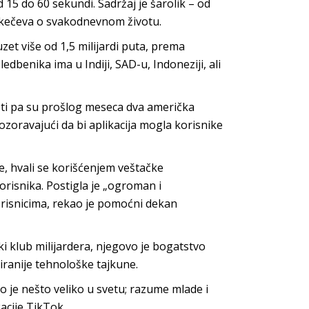
d 15 do 60 sekundi. Sadržaj je šarolik – od
 skečeva o svakodnevnom životu.
et više od 1,5 milijardi puta, prema
edbenika ima u Indiji, SAD-u, Indoneziji, ali
sti pa su prošlog meseca dva američka
zoravajući da bi aplikacija mogla korisnike
, hvali se korišćenjem veštačke
orisnika. Postigla je „ogroman i
risnicima, rekao je pomoćni dekan
i klub milijardera, njegovo je bogatstvo
liranije tehnološke tajkune.
 je nešto veliko u svetu; razume mlade i
kacije TikTok