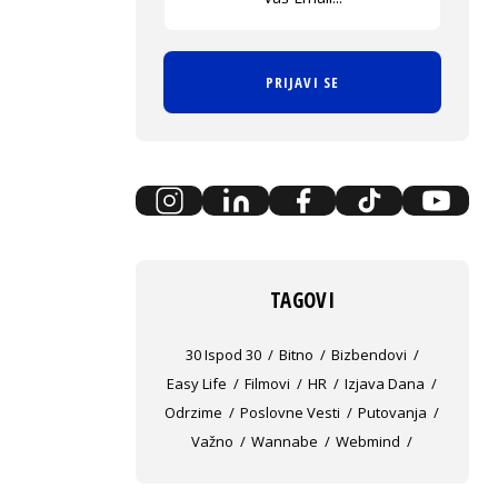
PRIJAVI SE
TAGOVI
30 Ispod 30
Bitno
Bizbendovi
Easy Life
Filmovi
HR
Izjava Dana
Odrzime
Poslovne Vesti
Putovanja
Važno
Wannabe
Webmind