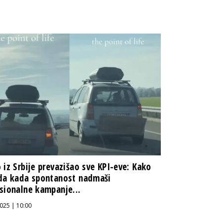
 iz Srbije prevazišao sve KPI-eve: Kako
da kada spontanost nadmaši
sionalne kampanje...
025 | 10:00