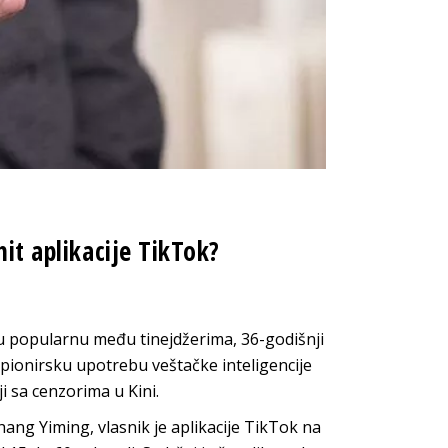
hit aplikacije TikTok?
ciju popularnu među tinejdžerima, 36-godišnji
 pionirsku upotrebu veštačke inteligencije
i sa cenzorima u Kini.
hang Yiming, vlasnik je aplikacije TikTok na