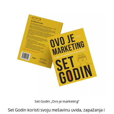
Set Godin „Ovo je marketing“
Set Godin koristi svoju mešavinu uvida, zapažanja i