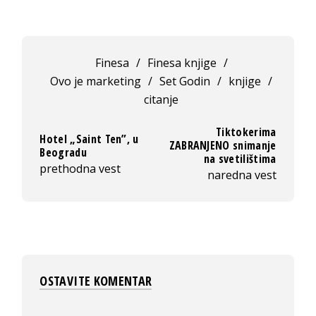
Finesa
/
Finesa knjige
/
Ovo je marketing
/
Set Godin
/
knjige
/
citanje
Tiktokerima
Hotel „Saint Ten”, u
ZABRANJENO snimanje
Beogradu
na svetilištima
prethodna vest
naredna vest
OSTAVITE KOMENTAR