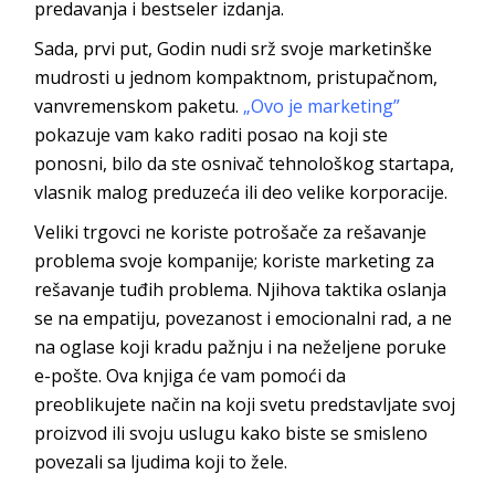
predavanja i bestsele
r izdanja.
Sada, prvi put, Godin nudi srž svoje marketinške
mudrosti u jednom kompaktnom, pristupačnom,
vanvremenskom paketu.
„Ovo je marketing”
pokazuje vam kako raditi posao na koji ste
ponosni, bilo da ste osnivač tehnološkog startapa,
vlasnik malog preduzeća ili deo velike ko
rporacije.
Veliki trgovci ne koriste potrošače za rešavanje
problema svoje kompanije; koriste marketing za
rešavanje tuđih problema. Njihova taktika oslanja
se na empatiju, povezanost i emocionalni rad, a ne
na oglase koji kradu pažnju i na neželjene poruke
e-pošte. Ova knjiga će vam pomoći da
preoblikujete način na koji svetu predstavljate svoj
proizvod ili svoju uslugu kako biste se smisleno
povezali sa ljudima koj
i to žele.