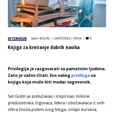
AFTERHOUR
autor
BIZLife
24/07/2022 | 09:04
0
Knjiga za kreiranje dobrih navika
Privilegija je razgovarati sa pametnim ljudima.
Zato je važno čitati. Evo našeg
predloga
za
knjigu
koja može biti mudar sagovornik.
Set Godin je podučavao i inspirisao milione
preduzetnika, trgovaca, lidera i obožavalaca iz svih
sfera života putem svog bloga, onlajn kurseva,