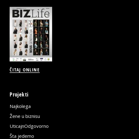
ČITAJ ONLINE
Projekti
Najkolega
Žene u biznisu
UticajnOdgovorno
Šta jedemo