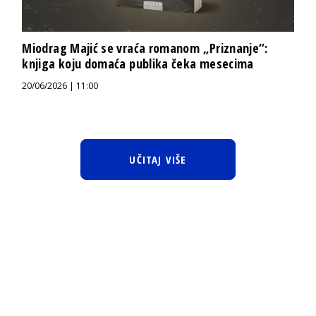
Miodrag Majić se vraća romanom „Priznanje“:
knjiga koju domaća publika čeka mesecima
20/06/2026 | 11:00
UČITAJ VIŠE