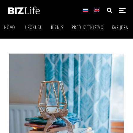
NOVO
U FOKUSU
BIZNIS
PREDUZETNIŠTVO
KARIJERA