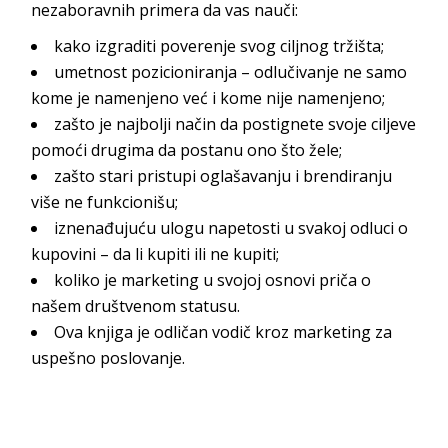
nezaboravnih primera da
vas nauči:
kako izgraditi poverenje svog ciljno
g tržišt
a;
umetnost pozicioniranja – odlučivanje ne samo
kome je namenjeno već i kome nije
namenjeno;
zašto je najbolji način da postignete svoje ciljeve
pomoći drugima da postanu ono
što žele;
zašto stari pristupi oglašavanju i brendiranju
više ne fu
nkcionišu;
iznenađujuću ulogu napetosti u svakoj odluci o
kupovini – da li kupiti ili
ne kupiti;
koliko je marketing u svojoj osnovi priča o
našem društveno
m statusu.
Ova knjiga je odličan vodič kroz marketing za
uspešno p
oslovanje.