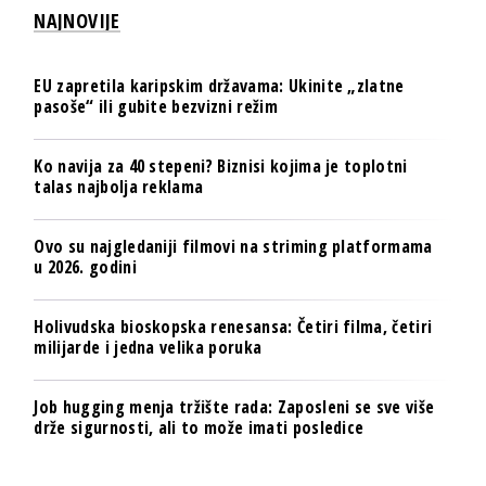
NAJNOVIJE
EU zapretila karipskim državama: Ukinite „zlatne
pasoše“ ili gubite bezvizni režim
Ko navija za 40 stepeni? Biznisi kojima je toplotni
talas najbolja reklama
Ovo su najgledaniji filmovi na striming platformama
u 2026. godini
Holivudska bioskopska renesansa: Četiri filma, četiri
milijarde i jedna velika poruka
Job hugging menja tržište rada: Zaposleni se sve više
drže sigurnosti, ali to može imati posledice