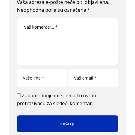
Vaša adresa e-pošte neće biti objavljena.
Neophodna polja su označena
*
Zapamti moje ime i email u ovom
pretraživaču za sledeći komentar.