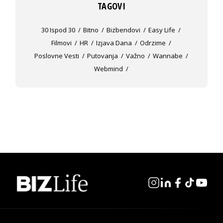
TAGOVI
30 Ispod 30
Bitno
Bizbendovi
Easy Life
Filmovi
HR
Izjava Dana
Odrzime
Poslovne Vesti
Putovanja
Važno
Wannabe
Webmind