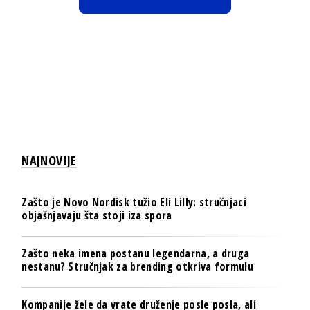
NAJNOVIJE
Zašto je Novo Nordisk tužio Eli Lilly: stručnjaci
objašnjavaju šta stoji iza spora
Zašto neka imena postanu legendarna, a druga
nestanu? Stručnjak za brending otkriva formulu
Kompanije žele da vrate druženje posle posla, ali