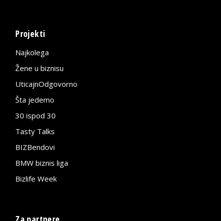
Projekti
Najkolega
Žene u biznisu
UticajnOdgovorno
Šta jedemo
30 ispod 30
Tasty Talks
BIZBendovi
BMW biznis liga
Bizlife Week
Za partnere