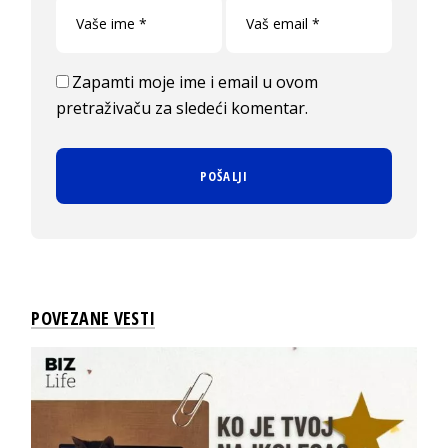
Zapamti moje ime i email u ovom
pretraživaču za sledeći komentar.
POVEZANE VESTI