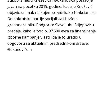
Sukob između Kneževića i Đukanovića postao je
javan na početku 2019. godine, kada je Knežević
objavio snimak na kojem se vidi kako funkcioneru
Demokratske partije socijalista i bivšem
gradonačelniku Podgorice Slavoljubu Stijepoviću
predaje, kako je tvrdio, 97.500 evra za finansiranje
izborne kampanje vlasti i da je to uradio u
dogovoru sa aktuelnim predsednikom države,
Đukanovićem.