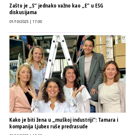
Zašto je „S“ jednako važno kao „E“ u ESG
diskusijama
01/10/2025 | 17:00
Kako je biti žena u „muškoj industriji“: Tamara i
kompanija Ljubex ruše predrasude