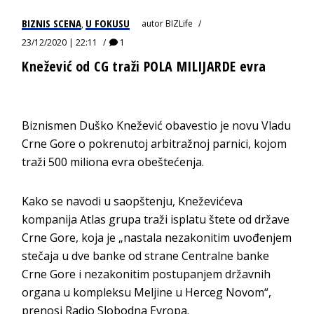
BIZNIS SCENA
U FOKUSU
autor
BIZLife
,
23/12/2020 | 22:11
1
Knežević od CG traži POLA MILIJARDE evra
Biznismen Duško Knežević obavestio je novu Vladu
Crne Gore o pokrenutoj arbitražnoj parnici, kojom
traži 500 miliona evra obeštećenja.
Kako se navodi u saopštenju, Kneževićeva
kompanija Atlas grupa traži isplatu štete od države
Crne Gore, koja je „nastala nezakonitim uvođenjem
stečaja u dve banke od strane Centralne banke
Crne Gore i nezakonitim postupanjem državnih
organa u kompleksu Meljine u Herceg Novom“,
prenosi Radio Slobodna Evropa.