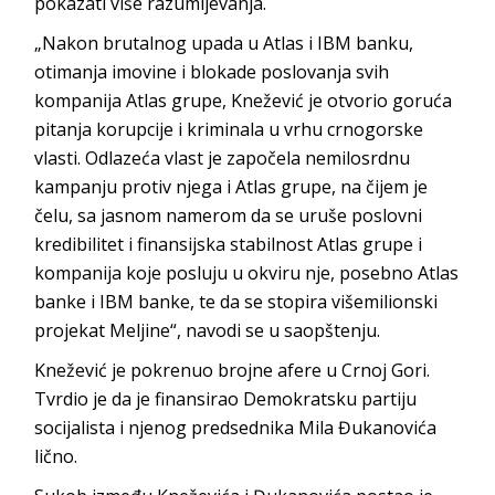
pokazati više razumijevanja.
„Nakon brutalnog upada u Atlas i IBM banku,
otimanja imovine i blokade poslovanja svih
kompanija Atlas grupe, Knežević je otvorio goruća
pitanja korupcije i kriminala u vrhu crnogorske
vlasti. Odlazeća vlast je započela nemilosrdnu
kampanju protiv njega i Atlas grupe, na čijem je
čelu, sa jasnom namerom da se uruše poslovni
kredibilitet i finansijska stabilnost Atlas grupe i
kompanija koje posluju u okviru nje, posebno Atlas
banke i IBM banke, te da se stopira višemilionski
projekat Meljine“, navodi se u saopštenju.
Knežević je pokrenuo brojne afere u Crnoj Gori.
Tvrdio je da je finansirao Demokratsku partiju
socijalista i njenog predsednika Mila Đukanovića
lično.