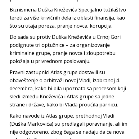
Biznismena Duška Kneževića Specijalno tužilaštvo
tereti za više krivičnih dela iz oblasti finansija, kao
što su utaja poreza, pranje novca, korupcija.
Do sada su protiv Duška Kneževića u Crnoj Gori
podignute tri optužnice – za organizovanje
kriminalne grupe, pranje novca i zloupotrebu
položaja u privrednom poslovanju.
Pravni zastupnici Atlas grupe dostavili su
obaveštenje o arbitraži novoj Vladi, izabranoj 4.
decembra, kako bi bila upoznata sa procesom koji
sledi između Kneževića i Atlas grupe sa jedne
strane i države, kako bi Vlada proučila parnicu.
Kako navode iz Atlas grupe, prethodnoj Vladi
(Duška Markovića) su predlagali poravnanje, ali im
nije odgovoreno, zbog čega se nadaju da će nova