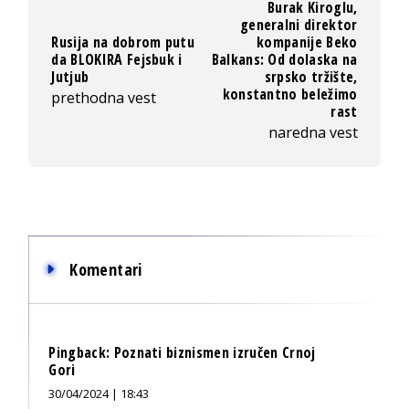
Burak Kiroglu,
generalni direktor
Rusija na dobrom putu
kompanije Beko
da BLOKIRA Fejsbuk i
Balkans: Od dolaska na
Jutjub
srpsko tržište,
konstantno beležimo
prethodna vest
rast
naredna vest
Komentari
Pingback:
Poznati biznismen izručen Crnoj
Gori
30/04/2024 | 18:43