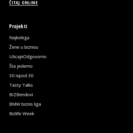
ČITAJ ONLINE
Projekti
Najkolega
Žene u biznisu
UticajnOdgovorno
Šta jedemo
30 ispod 30
Tasty Talks
BIZBendovi
BMW biznis liga
Bizlife Week