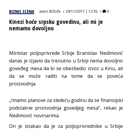
BIZNIS SCENA
autor
BIZLife
29/11/2017 | 13:35
0
Kinezi hoće srpsku govedinu, ali mi je
nemamo dovoljno
Ministar poljoprivrede Srbije Branislav Nedimović
danas je izjavio da trenutno u Srbiji nema dovoljno
goveđeg mesa da bi se obezbedio izvoz u Kinu, ali
da se može raditi na tome da se poveća
proizvodnja.
„Imamo planove za sledeću godinu da se finansijski
podstakne proizvodnja govedjeg mesa“, rekao je
Nedimović novinarima.
On je istakao da je za poljoprivrednike u Srbije