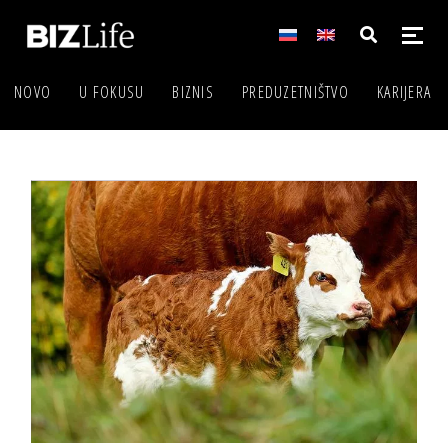
NOVO
U FOKUSU
BIZNIS
PREDUZETNIŠTVO
KARIJERA