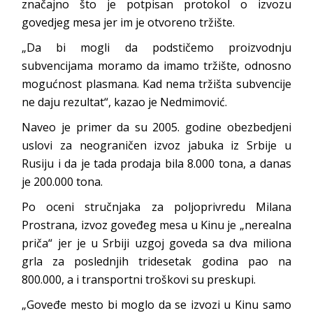
značajno što je potpisan protokol o izvozu
govedjeg mesa jer im je otvoreno tržište.
„Da bi mogli da podstičemo proizvodnju
subvencijama moramo da imamo tržište, odnosno
mogućnost plasmana. Kad nema tržišta subvencije
ne daju rezultat“, kazao je Nedmimović.
Naveo je primer da su 2005. godine obezbedjeni
uslovi za neograničen izvoz jabuka iz Srbije u
Rusiju i da je tada prodaja bila 8.000 tona, a danas
je 200.000 tona.
Po oceni stručnjaka za poljoprivredu Milana
Prostrana, izvoz goveđeg mesa u Kinu je „nerealna
priča“ jer je u Srbiji uzgoj goveda sa dva miliona
grla za poslednjih tridesetak godina pao na
800.000, a i transportni troškovi su preskupi.
„Goveđe mesto bi moglo da se izvozi u Kinu samo