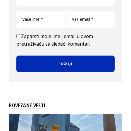
Zapamti moje ime i email u ovom
pretraživaču za sledeći komentar.
POVEZANE VESTI