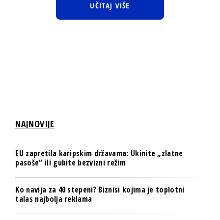
UČITAJ VIŠE
NAJNOVIJE
EU zapretila karipskim državama: Ukinite „zlatne
pasoše“ ili gubite bezvizni režim
Ko navija za 40 stepeni? Biznisi kojima je toplotni
talas najbolja reklama