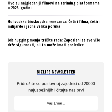
Ovo su najgledaniji filmovi na striming platformama
u 2026. godini
Holivudska bioskopska renesansa: Četiri filma, četiri
milijarde i jedna velika poruka
Job hugging menja tržište rada: Zaposleni se sve više
drže sigurnosti, ali to može imati posledice
BIZLIFE NEWSLETTER
Pridružite se poslovnoj zajednici od 20000
najuspešnijih i čitajte nas prvi