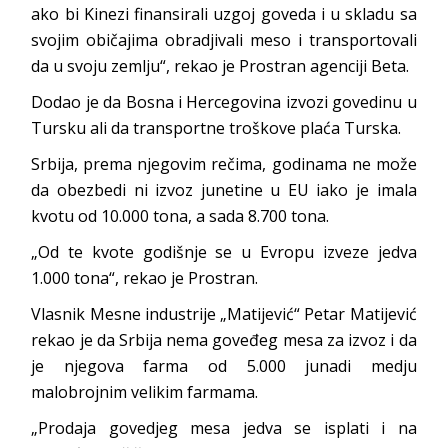
ako bi Kinezi finansirali uzgoj goveda i u skladu sa
svojim običajima obradjivali meso i transportovali
da u svoju zemlju“, rekao je Prostran agenciji Beta.
Dodao je da Bosna i Hercegovina izvozi govedinu u
Tursku ali da transportne troškove plaća Turska.
Srbija, prema njegovim rečima, godinama ne može
da obezbedi ni izvoz junetine u EU iako je imala
kvotu od 10.000 tona, a sada 8.700 tona.
„Od te kvote godišnje se u Evropu izveze jedva
1.000 tona“, rekao je Prostran.
Vlasnik Mesne industrije „Matijević“ Petar Matijević
rekao je da Srbija nema goveđeg mesa za izvoz i da
je njegova farma od 5.000 junadi medju
malobrojnim velikim farmama.
„Prodaja govedjeg mesa jedva se isplati i na