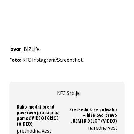
Izvor:
BIZLife
Foto:
KFC Instagram/Screenshot
KFC Srbija
Kako modni brend
Predsednik se pohvalio
povećava prodaju uz
– biće ovo pravo
pomoć VIDEO IGRICE
„REMEK DELO“ (VIDEO)
(VIDEO)
naredna vest
prethodna vest