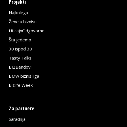
Projekti
Najkolega
Žene u biznisu
UticajnOdgovorno
Šta jedemo
30 ispod 30
Tasty Talks
BIZBendovi
BMW biznis liga
Bizlife Week
Za partnere
Saradnja