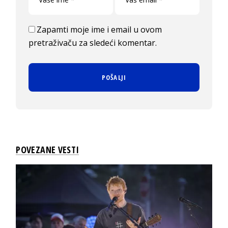
Zapamti moje ime i email u ovom
pretraživaču za sledeći komentar.
POVEZANE VESTI