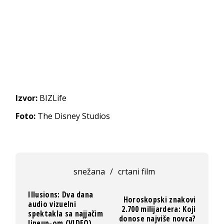
Izvor:
BIZLife
Foto:
The Disney Studios
snežana
/
crtani film
Illusions: Dva dana
Horoskopski znakovi
audio vizuelni
2.700 milijardera: Koji
spektakla sa najjačim
donose najviše novca?
lineup-om (VIDEO)