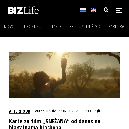
NOVO
U FOKUSU
BIZNIS
PREDUZETNIŠTVO
KARIJERA
AFTERHOUR
autor
BIZLife
10/03/2025 | 18:00
0
Karte za film „SNEŽANA“ od danas na
blagajnama bioskopa