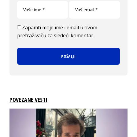
Zapamti moje ime i email u ovom
pretraživaču za sledeći komentar.
POVEZANE VESTI