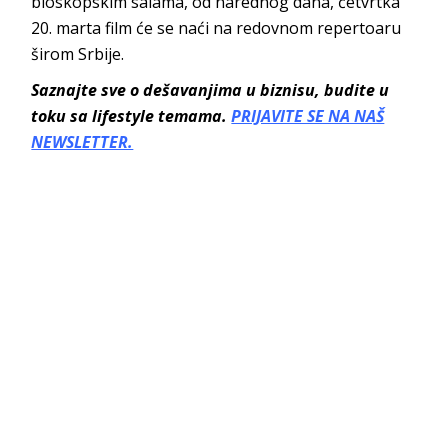
bioskopskim salama, od narednog dana, četvrtka
20. marta film će se naći na redovnom repertoaru
širom Srbije.
Saznajte sve o dešavanjima u biznisu, budite u
toku sa lifestyle temama.
PRIJAVITE SE NA NAŠ
NEWSLETTER.