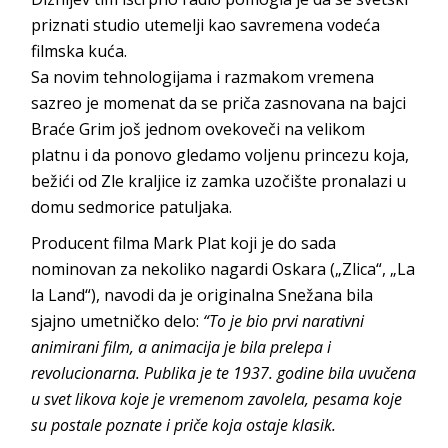
priznati studio utemelji kao savremena vodeća
filmska kuća.
Sa novim tehnologijama i razmakom vremena
sazreo je momenat da se priča zasnovana na bajci
Braće Grim još jednom ovekoveči na velikom
platnu i da ponovo gledamo voljenu princezu koja,
bežići od Zle kraljice iz zamka uzočište pronalazi u
domu sedmorice patuljaka.
Producent filma Mark Plat koji je do sada
nominovan za nekoliko nagardi Oskara („Zlica“, „La
la Land“), navodi da je originalna Snežana bila
sjajno umetničko delo:
“To je bio prvi narativni
animirani film, a animacija je bila prelepa i
revolucionarna. Publika je te 1937. godine bila uvučena
u svet likova koje je vremenom zavolela, pesama koje
su postale poznate i priče koja ostaje klasik.