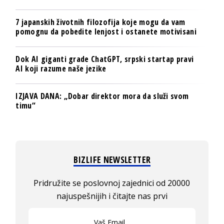
7 japanskih životnih filozofija koje mogu da vam
pomognu da pobedite lenjost i ostanete motivisani
Dok AI giganti grade ChatGPT, srpski startap pravi
AI koji razume naše jezike
IZJAVA DANA: „Dobar direktor mora da služi svom
timu“
BIZLIFE NEWSLETTER
Pridružite se poslovnoj zajednici od 20000
najuspešnijih i čitajte nas prvi