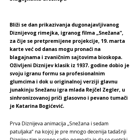
Bliži se dan prikazivanja dugonajavljivanog
Diznijevog rimejka, igranog filma „Snežana“,
za čije se pretpremijene projekcije, 19. marta
karte već od danas mogu pronaći na
blagajnama i zvaničnim sajtovima bioskopa.
Oživljeni Diznijev klasik iz 1937. godine dobio je
svoju igranu formu sa profesionalnim
glumcima i dok u originalnoj verziji glavnu
junakinju Snežanu igra mlada Rejčel Zegler, u
sinhronizovanoj priči glasovno i pevano tumači
je Katarina Bogićević.
Prva Diznijeva animacija „Snežana i sedam
patuljaka“ na kojoj je pre mnogo decenija tadašnji
Diznijev tim iscrpno radio pomogla je da se svetski