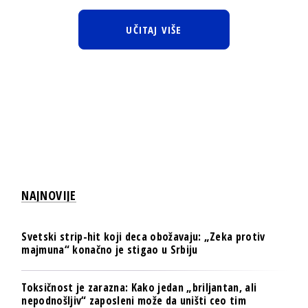
UČITAJ VIŠE
NAJNOVIJE
Svetski strip-hit koji deca obožavaju: „Zeka protiv
majmuna“ konačno je stigao u Srbiju
Toksičnost je zarazna: Kako jedan „briljantan, ali
nepodnošljiv“ zaposleni može da uništi ceo tim