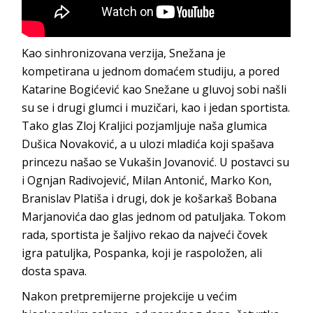
Kao sinhronizovana verzija, Snežana je
kompetirana u jednom domaćem studiju, a pored
Katarine Bogićević kao Snežane u gluvoj sobi našli
su se i drugi glumci i muzičari, kao i jedan sportista.
Tako glas Zloj Kraljici pozjamljuje naša glumica
Dušica Novaković, a u ulozi mladića koji spašava
princezu našao se Vukašin Jovanović. U postavci su
i Ognjan Radivojević, Milan Antonić, Marko Kon,
Branislav Platiša i drugi, dok je košarkaš Bobana
Marjanovića dao glas jednom od patuljaka. Tokom
rada, sportista je šaljivo rekao da najveći čovek
igra patuljka, Pospanka, koji je raspoložen, ali
dosta spava.
Nakon pretpremijerne projekcije u većim