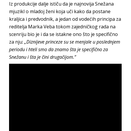
Iz produkcije dalje ističu da je najnovija Snežana
mjuzikl o mladoj ženi koja uči kako da postane
kraljica i predvodnik, a jedan od vodećih principa za
reditelja Marka Veba tokom zajedničkog rada na
scenriju bio je i da se istakne ono što je specifično
za nju:
„Diznijeve princeze su se menjale u poslednjem
periodu i hteli smo da znamo šta je specifično za
Snežanu i šta je čini drugačijom.”