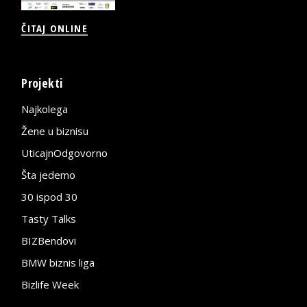
ČITAJ ONLINE
Projekti
Najkolega
Žene u biznisu
UticajnOdgovorno
Šta jedemo
30 ispod 30
Tasty Talks
BIZBendovi
BMW biznis liga
Bizlife Week