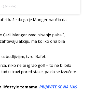
n (@rhode)
 Bafet kaže da ga je Manger naučio da
je Čarli Manger zvao ‘sisanje palca’“,
ahtevaju akciju, ma koliko ona bila
uzbudljivijim, tvrdi Bafet.
rca, niko ne bi igrao golf – to ne bi bilo
ad u travi pored staze, pa da se izvučete.
sa lifestyle temama.
PRIJAVITE SE NA NAŠ