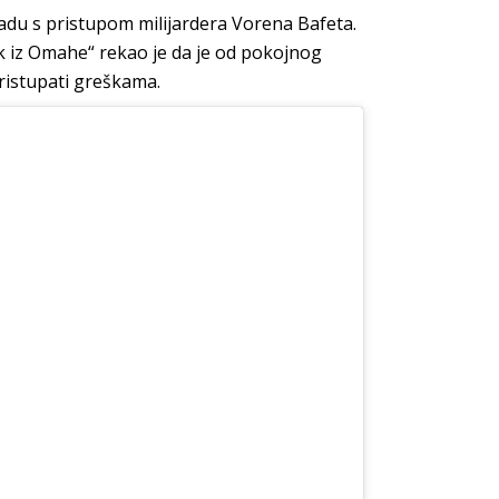
ladu s pristupom milijardera Vorena Bafeta.
 iz Omahe“ rekao je da je od pokojnog
ristupati greškama.