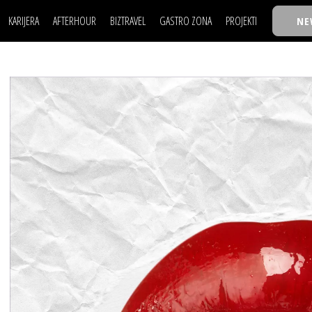
KARIJERA
AFTERHOUR
BIZTRAVEL
GASTRO ZONA
PROJEKTI
NE
POSAO
FILM I SCENA
NAJKOLEGA
LJUDI (HR)
KNJIGE
TASTY TALKS
POSAO
FILM I SCENA
NAJKOLEGA
JE
MOJ UGAO
AUTO SVET
30 ISPOD 30
LJUDI (HR)
KNJIGE
TASTY TALKS
USAVRŠAVANJE
STIL
BACK TO OFFICE/SCHOOL
JE
MOJ UGAO
AUTO SVET
30 ISPOD 30
KNOW-HOW
WELLBEING
BIZBENDOVI
USAVRŠAVANJE
STIL
BACK TO OFFICE/SCHOOL
BIZKOLEGIJUM
KNOW-HOW
WELLBEING
BIZBENDOVI
BMW BIZNIS LIGA
BIZKOLEGIJUM
BIZLIFE WEEK
BMW BIZNIS LIGA
IZJAVA GODINE
BIZLIFE WEEK
IZJAVA GODINE