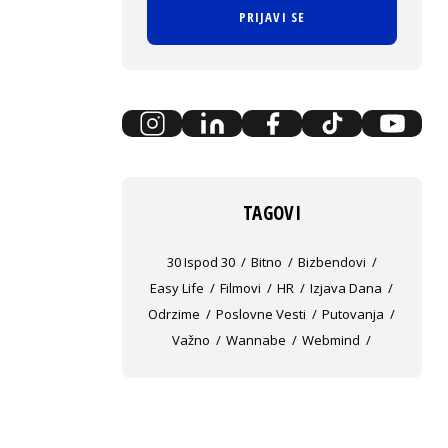
PRIJAVI SE
TAGOVI
30 Ispod 30
Bitno
Bizbendovi
Easy Life
Filmovi
HR
Izjava Dana
Odrzime
Poslovne Vesti
Putovanja
Važno
Wannabe
Webmind