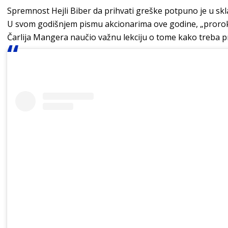
Spremnost Hejli Biber da prihvati greške potpuno je u sk
U svom godišnjem pismu akcionarima ove godine, „prorok
Čarlija Mangera naučio važnu lekciju o tome kako treba p