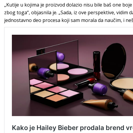
„Kutije u kojima je proizvod dolazio nisu bile baš one boj
zbog toga“, objasnila je. „Sada, iz ove perspektive, vidim da
jednostavno deo procesa koji sam morala da naučim, i n