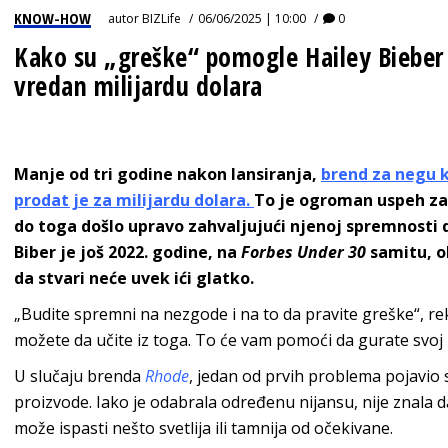
KNOW-HOW
autor
BIZLife
06/06/2025 | 10:00
0
Kako su „greške“ pomogle Hailey Bieber
vredan milijardu dolara
Manje od tri godine nakon lansiranja,
brend za negu 
prodat je za milijardu dolara.
To je ogroman uspeh za 
do toga došlo upravo zahvaljujući njenoj spremnosti 
Biber je još 2022. godine, na
Forbes Under 30
samitu, o
da stvari neće uvek ići glatko.
„Budite spremni na nezgode i na to da pravite greške“, rekl
možete da učite iz toga. To će vam pomoći da gurate svoj
U slučaju brenda
Rhode
, jedan od prvih problema pojavio 
proizvode. Iako je odabrala određenu nijansu, nije znala
može ispasti nešto svetlija ili tamnija od očekivane.