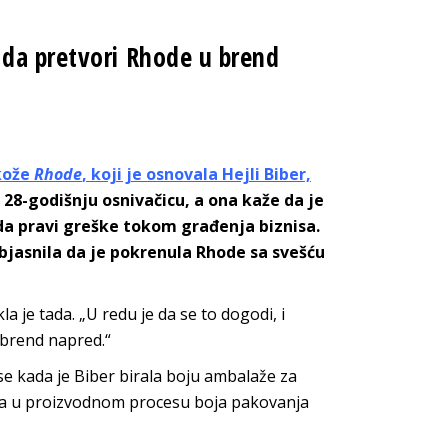
 da pretvori Rhode u brend
kože
Rhode
, koji je osnovala Hejli Biber,
28-godišnju osnivačicu, a ona kaže da je
da pravi greške tokom građenja biznisa.
bjasnila da je pokrenula Rhode sa svešću
a je tada. „U redu je da se to dogodi, i
 brend napred.“
se kada je Biber birala boju ambalaže za
 da u proizvodnom procesu boja pakovanja