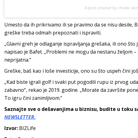
A post shared by rhode ski
Umesto da ih prikrivamo ili se pravimo da se nisu desile,
greške treba odmah prepoznati i ispraviti.
„Glavni greh je odlaganje ispravljanja grešaka, ili ono što 
napisao je Bafet. „Problemi ne mogu da nestanu željom – z
neprijatna.“
Greške, baš kao i loše investicije, ono su što uspeh čini još 
„Kad biste igrali golf i svaki put pogodili rupu iz prvog uda
zabavno“, rekao je 2019. godine. „Morate da završite ponek
To igru čini zanimljivom.“
Saznajte sve o dešavanjima u biznisu, budite u toku 
NEWSLETTER.
Izvor:
BIZLife