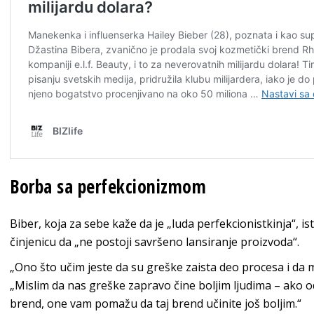
Borba sa perfekcionizmom
Biber, koja za sebe kaže da je „luda perfekcionistkinja“, is
činjenicu da „ne postoji savršeno lansiranje proizvoda“.
„Ono što učim jeste da su greške zaista deo procesa i da mo
„Mislim da nas greške zapravo čine boljim ljudima – ako o
brend, one vam pomažu da taj brend učinite još boljim.“