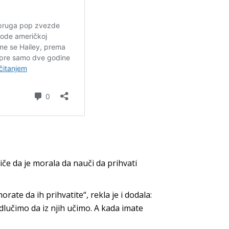
tiče da je morala da nauči da prihvati
rate da ih prihvatite“, rekla je i dodala:
dlučimo da iz njih učimo. A kada imate