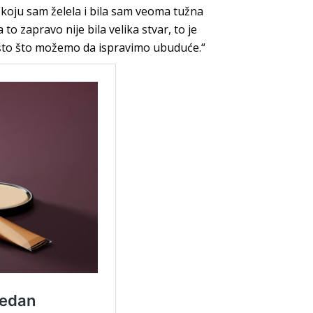
e koju sam želela i bila sam veoma tužna
 to zapravo nije bila velika stvar, to je
ešto što možemo da ispravimo ubuduće.“