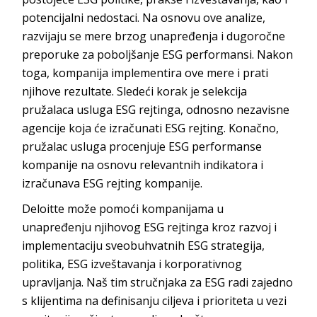
potencijalni nedostaci. Na osnovu ove analize,
razvijaju se mere brzog unapređenja i dugoročne
preporuke za poboljšanje ESG performansi. Nakon
toga, kompanija implementira ove mere i prati
njihove rezultate. Sledeći korak je selekcija
pružalaca usluga ESG rejtinga, odnosno nezavisne
agencije koja će izračunati ESG rejting. Konačno,
pružalac usluga procenjuje ESG performanse
kompanije na osnovu relevantnih indikatora i
izračunava ESG rejting
kompanije.
Deloitte
može pomoći kompanijama u
unapređenju njihovog ESG rejtinga kroz razvoj i
implementaciju sveobuhvatnih ESG strategija,
politika, ESG izveštavanja i korporativnog
upravljanja. Naš tim stručnjaka za ESG radi zajedno
s klijentima na definisanju ciljeva i prioriteta u vezi