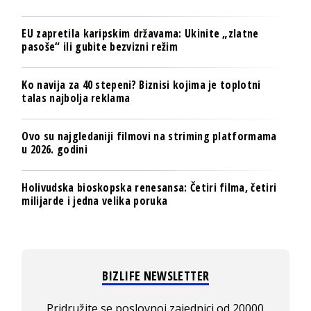
EU zapretila karipskim državama: Ukinite „zlatne
pasoše“ ili gubite bezvizni režim
Ko navija za 40 stepeni? Biznisi kojima je toplotni
talas najbolja reklama
Ovo su najgledaniji filmovi na striming platformama
u 2026. godini
Holivudska bioskopska renesansa: Četiri filma, četiri
milijarde i jedna velika poruka
BIZLIFE NEWSLETTER
Pridružite se poslovnoj zajednici od 20000