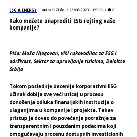
ESG & ENERGY
autor
BIZLife
25/06/2023 | 09:10
0
Kako možete unaprediti ESG rejting vaše
kompanije?
Piše:
Maš
a Njegovan,
viši rukovodil
ac za ESG
i
održivost,
Sektor za
upravljanje
rizicima,
Deloi
tte
Srbija
Tokom poslednje decenije korporativni ESG
učinak dobija sve veći uticaj u procesu
donošenja odluka finansijskih institucija o
ulaganjima u kompanije i projekte. Takav
pristup je doveo do povećanja potražnje za
transparentnim i pouzdanim podacima koji
omogućavaju procenu dostupnih investicionih