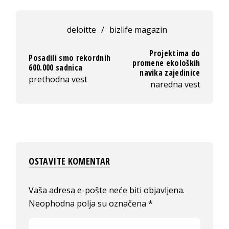
deloitte
/
bizlife magazin
Projektima do
Posadili smo rekordnih
promene ekoloških
600.000 sadnica
navika zajedinice
prethodna vest
naredna vest
OSTAVITE KOMENTAR
Vaša adresa e-pošte neće biti objavljena.
Neophodna polja su označena
*