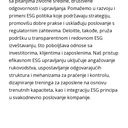
sa pitanjima životne sredine, društvene
odgovornosti i upravljanja. Pomažemo u razvoju i
primeni ESG politika koje podržavaju strategiju,
promovišu dobre prakse i usklađuju poslovanje s
regulatornim zahtevima.
Deloitte
, takođe, pruža
podršku u transparentnom i redovnom ESG
izveštavanju, što poboljšava odnose sa
investitorima, klijentima i zaposlenima. Naš pristup
efikasnom ESG upravljanju uključuje angažovanje
rukovodstva, uspostavljanje odgovarajućih
struktura i mehanizama za praćenje i kontrolu,
dizajniranje treninga za zaposlene na osnovu
trenutnih kapaciteta, kao i integraciju ESG principa
u svakodnevno poslovanje ko
mpanije.