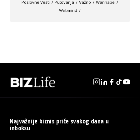
Poslovne Vesti
Putovanja
Važno
Wannabe
Webmind
Najvažnije biznis priče svakog dana u
inboksu