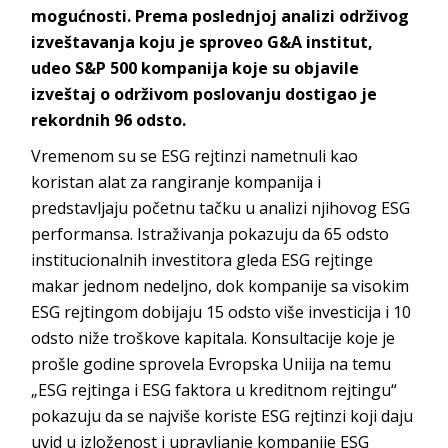
mogućnosti. Prema poslednjoj analizi održivog
izveštavanja koju je sproveo
G&A institut
,
udeo
S&P 500
kompanija koje su objavile
izveštaj o održivom poslovanju dostigao je
rekordnih
96 odsto.
Vremenom su se ESG rejtinzi nametnuli kao
koristan alat za rangiranje kompanija i
predstavljaju početnu tačku u analizi njihovog ESG
performansa. Istraživanja pokazuju da 65 odsto
institucionalnih investitora gleda ESG rejtinge
makar jednom nedeljno, dok kompanije sa visokim
ESG rejtingom dobijaju 15 odsto više investicija i 10
odsto niže troškove kapitala. Konsultacije koje je
prošle godine sprovela Evropska Uniija na temu
„ESG rejtinga i ESG faktora u kreditnom rejtingu“
pokazuju da se najviše koriste ESG rejtinzi koji daju
uvid u izloženost i upravljanje kompanije ESG