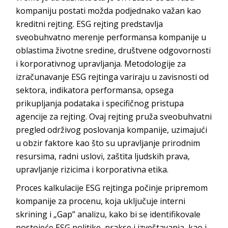
kompaniju postati možda podjednako važan kao
kreditni rejting. ESG rejting predstavlja
sveobuhvatno merenje performansa kompanije u
oblastima životne sredine, društvene odgovornosti
i korporativnog upravljanja. Metodologije za
izračunavanje ESG rejtinga variraju u zavisnosti od
sektora, indikatora performansa, opsega
prikupljanja podataka i specifičnog pristupa
agencije za rejting. Ovaj rejting pruža sveobuhvatni
pregled održivog poslovanja kompanije, uzimajući
u obzir faktore kao što su upravljanje prirodnim
resursima, radni uslovi, zaštita ljudskih prava,
upravljanje rizicima i korporati
vna etika.
Proces kalkulacije ESG rejtinga počinje pripremom
kompanije za procenu, koja uključuje interni
skrining i „Gap” analizu, kako bi se identifikovale
postojeće ESG politike, prakse i izveštavanja, kao i