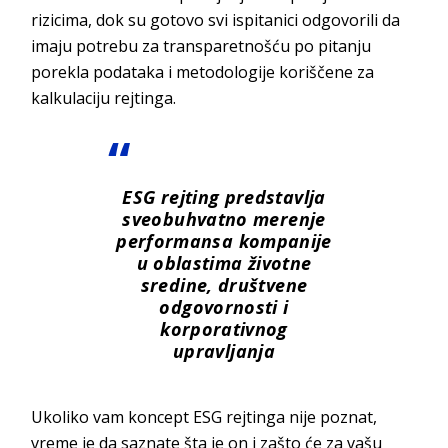
rizicima, dok su gotovo svi ispitanici odgovorili da
imaju potrebu za transparetnošću po pitanju
porekla podataka i metodologije koriščene za
kalkulaciju
rejtinga.
ESG rejting predstavlja
sveobuhvatno merenje
performansa kompanije
u oblastima životne
sredine, društvene
odgovornosti i
korporativnog
upravljanja
Ukoliko vam koncept ESG rejtinga nije poznat,
vreme je da saznate šta je on i zašto će za vašu