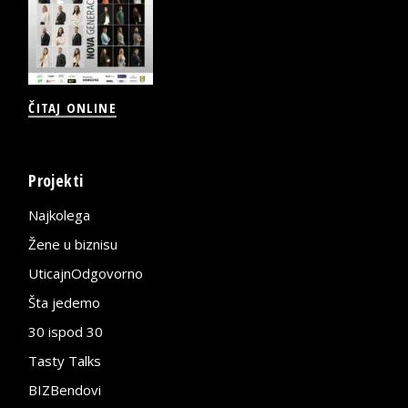
ČITAJ ONLINE
Projekti
Najkolega
Žene u biznisu
UticajnOdgovorno
Šta jedemo
30 ispod 30
Tasty Talks
BIZBendovi