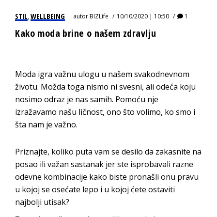
STIL
WELLBEING
autor
BIZLife
10/10/2020 | 10:50
1
,
Kako moda brine o našem zdravlju
Moda igra važnu ulogu u našem svakodnevnom
životu. Možda toga nismo ni svesni, ali odeća koju
nosimo odraz je nas samih. Pomoću nje
izražavamo našu ličnost, ono što volimo, ko smo i
šta nam je važno.
Priznajte, koliko puta vam se desilo da zakasnite na
posao ili važan sastanak jer ste isprobavali razne
odevne kombinacije kako biste pronašli onu pravu
u kojoj se osećate lepo i u kojoj ćete ostaviti
najbolji utisak?