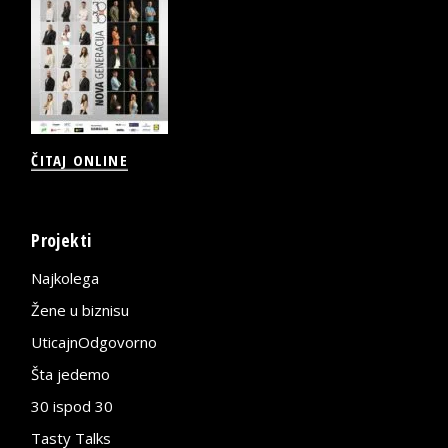
ČITAJ ONLINE
Projekti
Najkolega
Žene u biznisu
UticajnOdgovorno
Šta jedemo
30 ispod 30
Tasty Talks