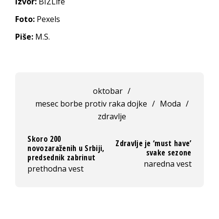
Izvor:
BIZLife
Foto:
Pexels
Piše:
M.S.
oktobar
/
mesec borbe protiv raka dojke
/
Moda
/
zdravlje
Skoro 200
Zdravlje je ‘must have’
novozaraženih u Srbiji,
svake sezone
predsednik zabrinut
naredna vest
prethodna vest