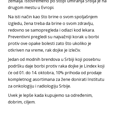
zemalja. Istovremeno po stopi umiranja Srbija je na
drugom mestu u Evropi.
Na isti način kao što brine o svom spoljašnjem
izgledu, žena treba da brine o svom zdravlju,
redovno se samopregleda i odlazi kod lekara.
Preventivni pregledi su najvažniji korak u borbi
protiv ove opake bolesti zato što ukoliko je
otkriven na vreme, rak dojke je izlečiv.
Jedan od modnih brendova u Srbiji koji posebnu
podršku daje borbi protiv raka dojke je Lindex koji
će od 01. do 14. oktobra, 10% prihoda od prodaje
kompletnog asortimana za žene donirati Institutu
za onkologiju i radiologiju Srbije.
Uvek je lepše kada kupujemo sa određenim,
dobrim, ciljem.