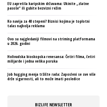
EU zapretila karipskim državama: Ukinite „zlatne
pasoše“ ili gubite bezvizni režim
Ko navija za 40 stepeni? Biznisi kojima je toplotni
talas najbolja reklama
Ovo su najgledaniji filmovi na striming platformama
u 2026. godini
Holivudska bioskopska renesansa: Četiri filma, četiri
milijarde i jedna velika poruka
Job hugging menja tržište rada: Zaposleni se sve više
drže sigurnosti, ali to može imati posledice
BIZLIFE NEWSLETTER