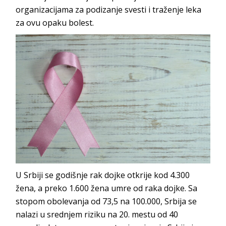
organizacijama za podizanje svesti i traženje leka
za ovu opaku bolest.
U Srbiji se godišnje rak dojke otkrije kod 4.300
žena, a preko 1.600 žena umre od raka dojke. Sa
stopom obolevanja od 73,5 na 100.000, Srbija se
nalazi u srednjem riziku na 20. mestu od 40