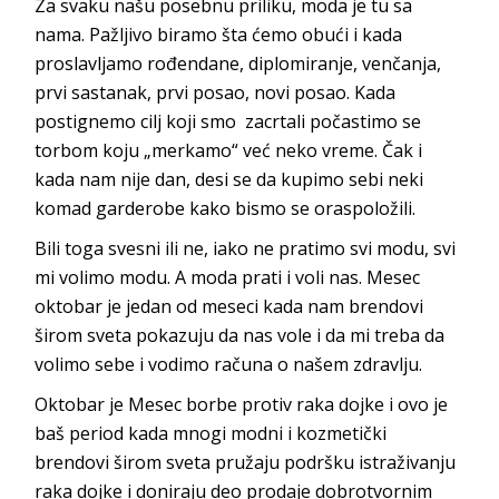
Za svaku našu posebnu priliku, moda je tu sa
nama. Pažljivo biramo šta ćemo obući i kada
proslavljamo rođendane, diplomiranje, venčanja,
prvi sastanak, prvi posao, novi posao. Kada
postignemo cilj koji smo zacrtali počastimo se
torbom koju „merkamo“ već neko vreme. Čak i
kada nam nije dan, desi se da kupimo sebi neki
komad garderobe kako bismo se oraspoložili.
Bili toga svesni ili ne, iako ne pratimo svi modu, svi
mi volimo modu. A moda prati i voli nas. Mesec
oktobar je jedan od meseci kada nam brendovi
širom sveta pokazuju da nas vole i da mi treba da
volimo sebe i vodimo računa o našem zdravlju.
Oktobar je Mesec borbe protiv raka dojke i ovo je
baš period kada mnogi modni i kozmetički
brendovi širom sveta pružaju podršku istraživanju
raka dojke i doniraju deo prodaje dobrotvornim