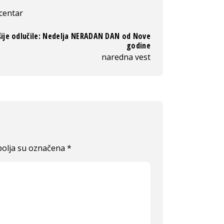
 centar
ije odlučile: Nedelja NERADAN DAN od Nove
godine
naredna vest
olja su označena
*