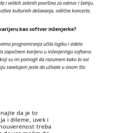
 i velikih zelenih površina za odmor i šetnju.
štvo kulturnih dešavanja, odlične koncerte,
karijeru kao softver inženjerke?
ima programiranja učila logiku i videla
a započnem karijeru u inženjeringu softvera.
e koji su mi pomogli da razumem kako bi ovi
koju savetujem jeste da uživate u onom što
najte da je to
a i dileme, uvek i
amouverenost treba