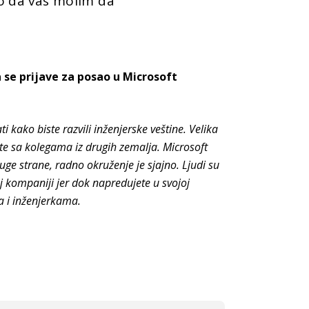
ako da vas molim da
a se
prijave za posao u Microsoft
 kako biste razvili inženjerske veštine. Velika
te sa kolegama iz drugih zemalja. Microsoft
ge strane, radno okruženje je sjajno. Ljudi su
oj kompaniji jer dok napredujete u svojoj
ma i inženjerkama.