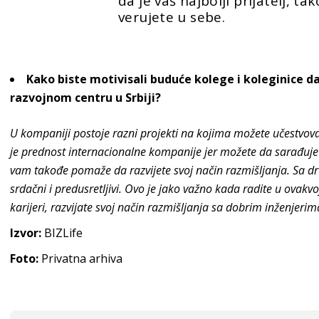
da je vaš najbolji prijatelj, t
verujete u sebe.
Kako biste motivisali buduće kolege i koleginice d
razvojnom centru u Srbiji
?
U kompaniji postoje razni projekti na kojima možete učestvovati
je prednost internacionalne kompanije jer možete da sarađuje
vam takođe pomaže da razvijete svoj način razmišljanja. Sa dru
srdačni i predusretljivi. Ovo je jako važno kada radite u ovakv
karijeri, razvijate svoj način razmišljanja sa dobrim inženjeri
Izvor:
BIZLife
Foto:
Privatna arhiva