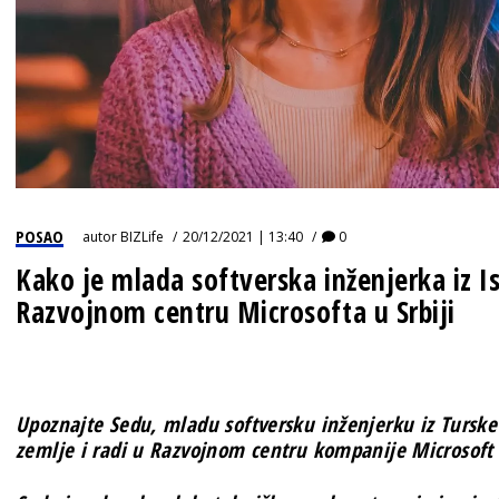
POSAO
autor
BIZLife
20/12/2021 | 13:40
0
Kako je mlada softverska inženjerka iz I
Razvojnom centru Microsofta u Srbiji
Upoznajte Sedu, mladu softversku inženjerku iz Turske k
zemlje i radi u Razvojnom centru kompanije Microsoft u