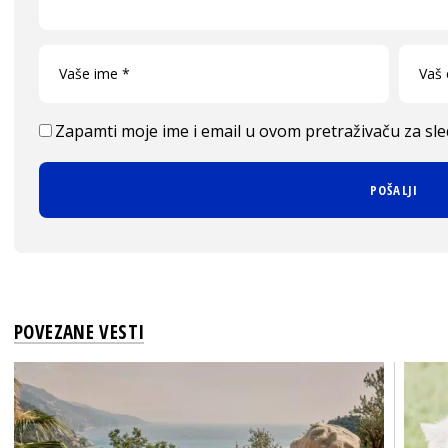
Zapamti moje ime i email u ovom pretraživaču za sl
POVEZANE VESTI