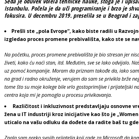
Seda je oduvek volela tehničke nauke, stoga je i upisa
Istanbulu. Počela je da uči programiranje i brzo je shva
fokusira. U decembru 2019. preselila se u Beograd i za
Prešli ste „pola Evrope“, kako biste radili u Razvoj
izgledao proces promene prebivališta, kako ste se nav
Na početku, proces promene prebivališta je bio stresan jer ni
živeti, kako ću naći stan, itd. Međutim, sve se lako odvijalo. Na
uz pomoć kompanije. Moram da priznam takođe da, iako sam 
na grad i radno okruženje, verujem da sam se privikla brže neg
tome što su moje kolege bile vrlo gostoprimljive i prijateljski
centra koja mi je pomogla u procesu privikavanja.
Različitost i inkluzivnost predstavljaju osnovne v
žena u IT industriji kroz inicijative kao što je „Women 
uticalo na vašu odluku da dođete da radite baš tu gde
Znala sam preko svojih prijatelja koji rade za Microsoft da kom