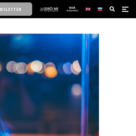
WSLETTER
E/SCHOOL
E/SCHOOL
A
A