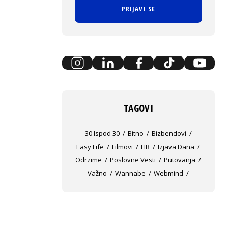
PRIJAVI SE
TAGOVI
30 Ispod 30
Bitno
Bizbendovi
Easy Life
Filmovi
HR
Izjava Dana
Odrzime
Poslovne Vesti
Putovanja
Važno
Wannabe
Webmind