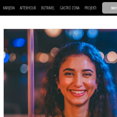
KARIJERA
AFTERHOUR
BIZTRAVEL
GASTRO ZONA
PROJEKTI
NE
POSAO
FILM I SCENA
NAJKOLEGA
LJUDI (HR)
KNJIGE
TASTY TALKS
POSAO
FILM I SCENA
NAJKOLEGA
JE
MOJ UGAO
AUTO SVET
30 ISPOD 30
LJUDI (HR)
KNJIGE
TASTY TALKS
USAVRŠAVANJE
STIL
BACK TO OFFIC
JE
MOJ UGAO
AUTO SVET
30 ISPOD 30
KNOW-HOW
WELLBEING
BIZBENDOVI
USAVRŠAVANJE
STIL
BACK TO OFFIC
BIZKOLEGIJUM
KNOW-HOW
WELLBEING
BIZBENDOVI
BMW BIZNIS LIG
BIZKOLEGIJUM
BIZLIFE WEEK
BMW BIZNIS LIG
IZJAVA GODINE
BIZLIFE WEEK
IZJAVA GODINE