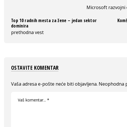
Microsoft razvojni
Top 10 radnih mesta za žene – jedan sektor
Komš
dominira
prethodna vest
OSTAVITE KOMENTAR
Vaša adresa e-pošte neće biti objavljena.
Neophodna p