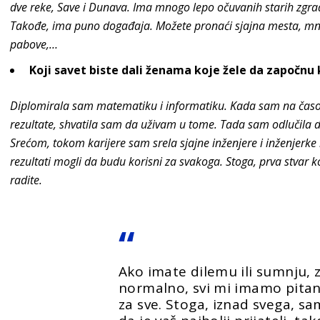
dve reke, Save i Dunava. Ima mnogo lepo očuvanih starih zgrada
Takođe, ima puno događaja. Možete pronaći sjajna mesta, mno
pabove,…
Koji savet biste dali ženama koje žele da započnu 
Diplomirala sam matematiku i informatiku. Kada sam na časov
rezultate, shvatila sam da uživam u tome. Tada sam odlučila d
Srećom, tokom karijere sam srela sjajne inženjere i inženjerk
rezultati mogli da budu korisni za svakoga. Stoga, prva stvar 
radite.
Ako imate dilemu ili sumnju, z
normalno, svi mi imamo pitanj
za sve. Stoga, iznad svega, s