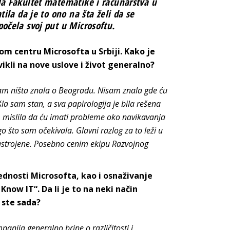
la Fakultet matematike i računarstva u
tila da je to ono na šta želi da se
počela svoj put u Microsoftu.
nom centru Microsofta u Srbiji. Kako je
ikli na nove uslove i život generalno?
sam ništa znala o Beogradu. Nisam znala gde ću
šla sam stan, a sva papirologija je bila rešena
mislila da ću imati probleme oko navikavanja
o što sam očekivala. Glavni razlog za to leži u
 nastrojene. Posebno cenim ekipu Razvojnog
rednosti Microsofta, kao i osnaživanje
Know IT“. Da li je to na neki način
 ste sada?
panija generalno brine o različitosti i