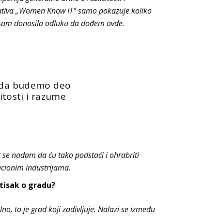
ijativa „Women Know IT“ samo pokazuje koliko
da sam donosila odluku da dođem ovde.
s da budemo deo
čitosti i razume
er se nadam da ću tako podstaći i ohrabriti
acionim industrijama.
utisak o gradu?
no, to je grad koji zadivljuje. Nalazi se između