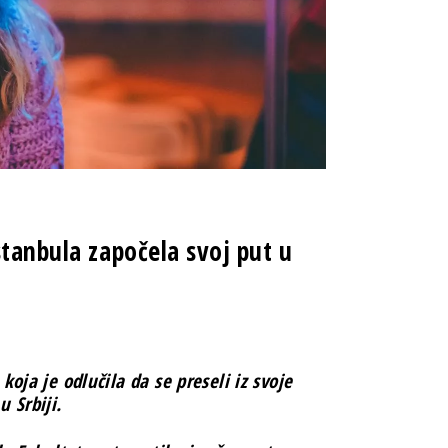
stanbula započela svoj put u
oja je odlučila da se preseli iz svoje
 Srbiji.