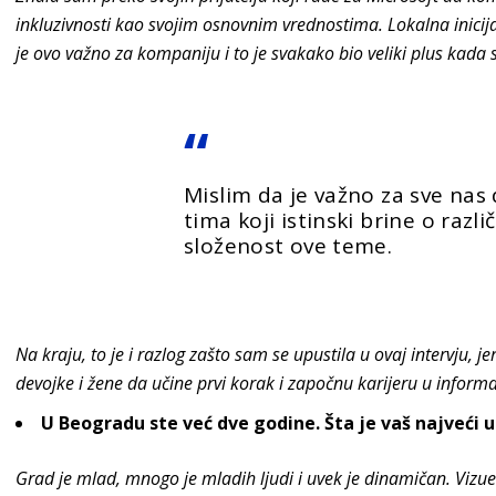
inkluzivnosti kao svojim osnovnim vrednostima. Lokalna inic
je ovo važno za kompaniju i to je svakako bio veliki plus ka
Mislim da je važno za sve na
tima koji istinski brine o razli
složenost ove teme.
Na kraju, to je i razlog zašto sam se upustila u ovaj intervju, j
devojke i žene da učine prvi korak i započnu karijeru u inform
U Beogradu ste već dve godine. Šta je vaš najveći 
Grad je mlad, mnogo je mladih ljudi i uvek je dinamičan. Vizuel