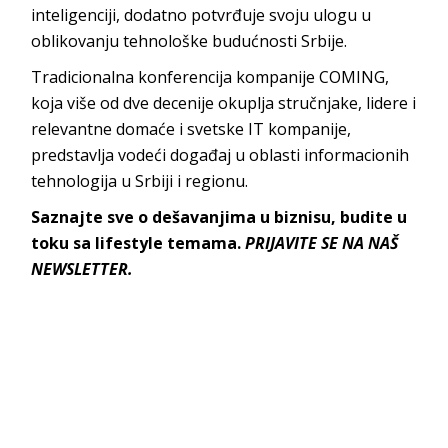
inteligenciji, dodatno potvrđuje svoju ulogu u
oblikovanju tehnološke budućnosti Srbije.
Tradicionalna konferencija kompanije COMING,
koja više od dve decenije okuplja stručnjake, lidere i
relevantne domaće i svetske IT kompanije,
predstavlja vodeći događaj u oblasti informacionih
tehnologija u Srbiji i regionu.
Saznajte sve o dešavanjima u biznisu, budite u
toku sa lifestyle temama.
PRIJAVITE SE NA NAŠ
NEWSLETTER.