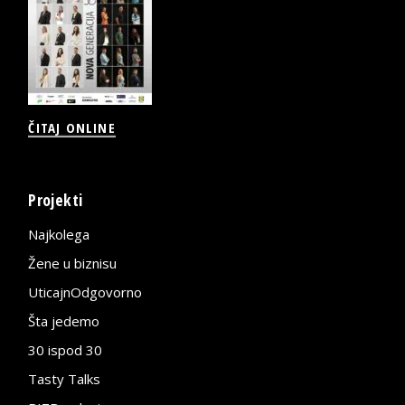
ČITAJ ONLINE
Projekti
Najkolega
Žene u biznisu
UticajnOdgovorno
Šta jedemo
30 ispod 30
Tasty Talks