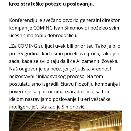
kroz strateške poteze u poslovanju.
Konferenciju je svečano otvorio generalni direktor
kompanije COMING Ivan Simonović i poželeo svim
učesnicima toplu dobrodošlicu.
„Za COMING su ljudi uvek bili prioritet. Tako je bilo
pre 35 godina, kada smo počeli ovu priču, tako je i
sada, kada se svi pitaju da li će AI zameniti čoveka.
Naš odgovor je da neće, jer je ljudska vrednost
neizostavni činilac svakog procesa. Na tom
postulatu smo izgradili čitavu filozofiju kompanije i
poverenje sa partnerima i saradnicima, sa tom
idejom nastavljamo poslovanje i u eri veštačke
inteligencije“, istakao je Simonović.