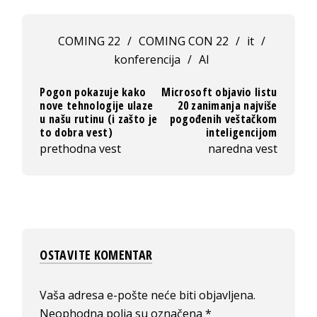
COMING 22
/
COMING CON 22
/
it
/
konferencija
/
AI
Pogon pokazuje kako
Microsoft objavio listu
nove tehnologije ulaze
20 zanimanja najviše
u našu rutinu (i zašto je
pogođenih veštačkom
to dobra vest)
inteligencijom
prethodna vest
naredna vest
OSTAVITE KOMENTAR
Vaša adresa e-pošte neće biti objavljena.
Neophodna polja su označena
*