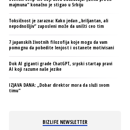
majmuna“ konačno je stigao u Srbiju
Toksičnost je zarazna: Kako jedan „briljantan, ali
nepodnošljiv“ zaposleni može da uništi ceo tim
7 japanskih životnih filozofija koje mogu da vam
pomognu da pobedite lenjost i ostanete motivisani
Dok AI giganti grade ChatGPT, srpski startap pravi
AI koji razume naše jezike
IZJAVA DANA: „Dobar direktor mora da služi svom
timu“
BIZLIFE NEWSLETTER