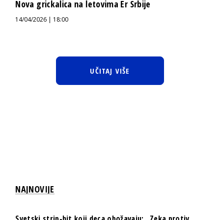
Nova grickalica na letovima Er Srbije
14/04/2026 | 18:00
UČITAJ VIŠE
NAJNOVIJE
Svetski strip-hit koji deca obožavaju: „Zeka protiv