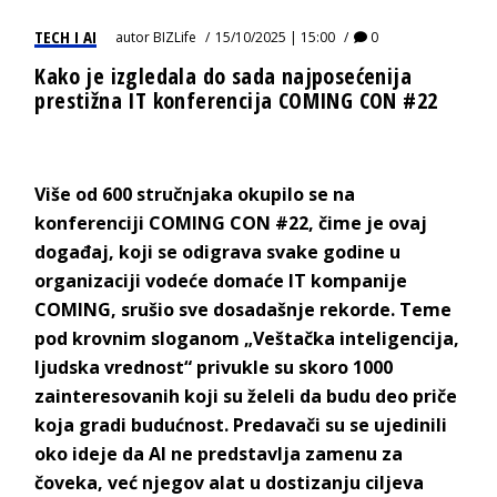
TECH I AI
autor
BIZLife
15/10/2025 | 15:00
0
Kako je izgledala do sada najposećenija
prestižna IT konferencija COMING CON #22
Više od 600 stručnjaka okupilo se na
konferenciji COMING CON #22, čime je ovaj
događaj, koji se odigrava svake godine u
organizaciji vodeće domaće IT kompanije
COMING, srušio sve dosadašnje rekorde. Teme
pod krovnim sloganom „Veštačka inteligencija,
ljudska vrednost“ privukle su skoro 1000
zainteresovanih koji su želeli da budu deo priče
koja gradi budućnost. Predavači su se ujedinili
oko ideje da AI ne predstavlja zamenu za
čoveka, već njegov alat u dostizanju ciljeva