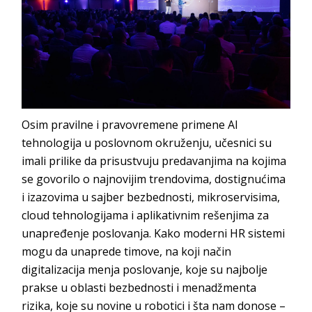
Osim pravilne i pravovremene primene AI
tehnologija u poslovnom okruženju, učesnici su
imali prilike da prisustvuju predavanjima na kojima
se govorilo o najnovijim trendovima, dostignućima
i izazovima u sajber bezbednosti, mikroservisima,
cloud tehnologijama i aplikativnim rešenjima za
unapređenje poslovanja. Kako moderni HR sistemi
mogu da unaprede timove, na koji način
digitalizacija menja poslovanje, koje su najbolje
prakse u oblasti bezbednosti i menadžmenta
rizika, koje su novine u robotici i šta nam donose –