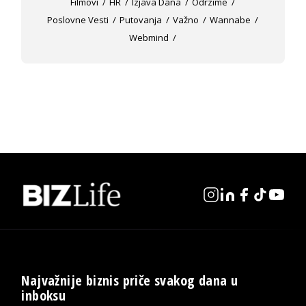
Filmovi
HR
Izjava Dana
Odrzime
Poslovne Vesti
Putovanja
Važno
Wannabe
Webmind
Najvažnije biznis priče svakog dana u
inboksu