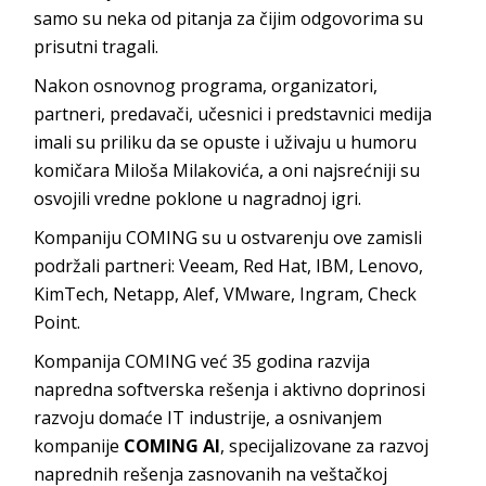
samo su neka od pitanja za čijim odgovorima su
prisutni tragali.
Nakon osnovnog programa, organizatori,
partneri, predavači, učesnici i predstavnici medija
imali su priliku da se opuste i uživaju u humoru
komičara Miloša Milakovića, a oni najsrećniji su
osvojili vredne poklone u nagradnoj igri.
Kompaniju COMING su u ostvarenju ove zamisli
podržali partneri: Veeam, Red Hat, IBM, Lenovo,
KimTech, Netapp, Alef, VMware, Ingram, Check
Point.
Kompanija COMING već 35 godina razvija
napredna softverska rešenja i aktivno doprinosi
razvoju domaće IT industrije, a osnivanjem
kompanije
COMING AI
, specijalizovane za razvoj
naprednih rešenja zasnovanih na veštačkoj