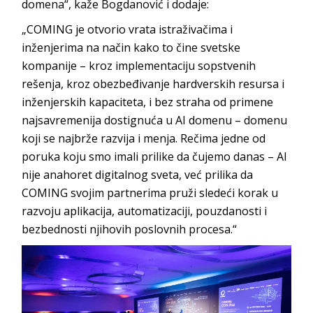
domena“, kaže Bogdanović i dodaje:
„COMING je otvorio vrata istraživačima i
inženjerima na način kako to čine svetske
kompanije – kroz implementaciju sopstvenih
rešenja, kroz obezbeđivanje hardverskih resursa i
inženjerskih kapaciteta, i bez straha od primene
najsavremenija dostignuća u AI domenu – domenu
koji se najbrže razvija i menja. Rečima jedne od
poruka koju smo imali prilike da čujemo danas – AI
nije anahoret digitalnog sveta, već prilika da
COMING svojim partnerima pruži sledeći korak u
razvoju aplikacija, automatizaciji, pouzdanosti i
bezbednosti njihovih poslovnih procesa.“