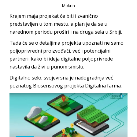
Mokrin
Krajem maja projekat će biti i zvanično
predstavljen u tom mestu, a plan je da se u
narednom periodu proširi i na druga sela u Srbiji.
Tada će se o detaljima projekta upoznati ne samo
poljoprivredni proizvođači, već i potencijalni
partneri, kako bi ideja digitalne poljoprivrede
nastavila da živi u punom smislu.
Digitalno selo, svojevrsna je nadogradnja već
poznatog Biosensovog projekta Digitalna farma.