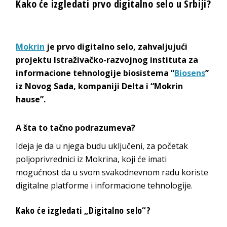
Kako će izgledati prvo digitalno selo u Srbiji?
Mokrin
je prvo digitalno selo, zahvaljujući
projektu Istraživačko-razvojnog instituta za
informacione tehnologije biosistema “
Biosens
”
iz Novog Sada, kompaniji Delta i “Mokrin
hause”.
A šta to tačno podrazumeva?
Ideja je da u njega budu uključeni, za početak
poljoprivrednici iz Mokrina, koji će imati
mogućnost da u svom svakodnevnom radu koriste
digitalne platforme i informacione tehnologije.
Kako će izgledati „Digitalno selo“?