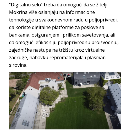
“Digitalno selo” treba da omogući da se žitelji
Mokrina više oslanjaju na informacione
tehnologije u svakodnevnom radu u poljoprivredi,
da koriste digitalne platforme za poslove sa
bankama, osiguranjem i prilikom savetovanja, ali i
da omogući efikasniju poljoprivrednu proizvodnju,
zajedničke nastupe na tržištu kroz virtuelne
zadruge, nabavku repromaterijala i plasman
sirovina.