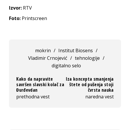
Izvor:
RTV
Foto:
Printscreen
mokrin
/
Institut Biosens
/
Vladimir Crnojević
/
tehnologije
/
digitalno selo
Kako da napravite
Iza koncepta smanjenja
savršen slavski kolač za
štete od pušenja stoji
Đurđevdan
čvrsta nauka
prethodna vest
naredna vest