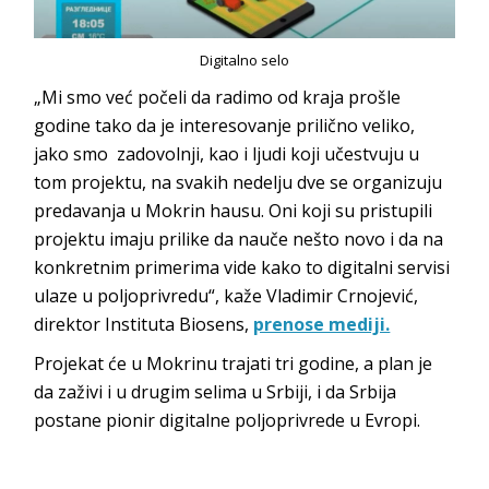
Digitalno selo
„Mi smo već počeli da radimo od kraja prošle
godine tako da je interesovanje prilično veliko,
jako smo zadovolnji, kao i ljudi koji učestvuju u
tom projektu, na svakih nedelju dve se organizuju
predavanja u Mokrin hausu. Oni koji su pristupili
projektu imaju prilike da nauče nešto novo i da na
konkretnim primerima vide kako to digitalni servisi
ulaze u poljoprivredu“, kaže Vladimir Crnojević,
direktor Instituta Biosens,
prenose mediji.
Projekat će u Mokrinu trajati tri godine, a plan je
da zaživi i u drugim selima u Srbiji, i da Srbija
postane pionir digitalne poljoprivrede u Evropi.