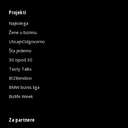
Projekti
Najkolega
Žene u biznisu
UticajnOdgovorno
Šta jedemo
30 ispod 30
Tasty Talks
BIZBendovi
BMW biznis liga
Bizlife Week
Za partnere