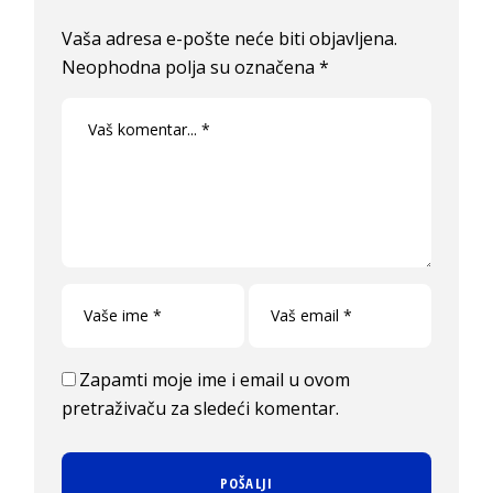
Vaša adresa e-pošte neće biti objavljena.
Neophodna polja su označena
*
Zapamti moje ime i email u ovom
pretraživaču za sledeći komentar.