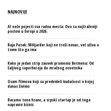
NAJNOVIJE
AI neće pojesti sva radna mesta: Ovo su najtraženiji
poslovi u Evropi u 2026.
Baja Patak: Milijarder koji ne troši novac, već uživa u
tome što ga ima
Kako je jedan strip zauvek promenio Betmena: Od
šaljivog superheroja do mračnog osvetnika
Osam filmova koji su predvideli budućnost u kojoj
danas živimo
Bacamo tone hrane, a srpski startap je od toga
napravio biznis