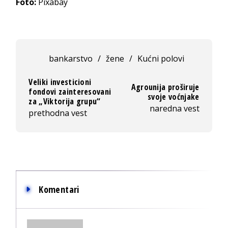
Foto:
Pixabay
bankarstvo
/
žene
/
Kućni polovi
Veliki investicioni
Agrounija proširuje
fondovi zainteresovani
svoje voćnjake
za „Viktorija grupu“
naredna vest
prethodna vest
Komentari