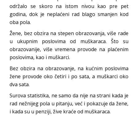
održalo se skoro na istom nivou kao pre pet
godina, dok je neplaćeni rad blago smanjen kod
oba pola.
Žene, bez obzira na stepen obrazovanja, više rade
u ukupnim poslovima od muškaraca. Što su
obrazovanije, više vremena provode na plaćenim
poslovima, kao i muškarci.
Bez obzira na obrazovanje, na kućnim poslovima
žene provode oko četiri i po sata, a muškarci oko
dva sata.
Surova statistika, ne samo da nije na strani kada je
rad nežnijeg pola u pitanju, već i pokazuje da žene,
i kada su u penziji, žive kraće od muškaraca.