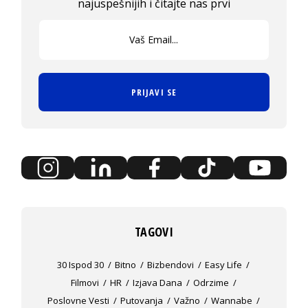
najuspešnijih i čitajte nas prvi
PRIJAVI SE
TAGOVI
30 Ispod 30
Bitno
Bizbendovi
Easy Life
Filmovi
HR
Izjava Dana
Odrzime
Poslovne Vesti
Putovanja
Važno
Wannabe