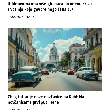
U filmovima ima više glumaca po imenu Kris i
životinja koje govore nego žena 60+
02/06/2026 | 12:26
Zbog inflacije nove novčanice na Kubi: Na
novčanicama prvi put i žene
02/04/2026 | 17:00