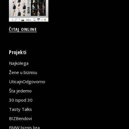
ČITAJ ONLINE
Projekti
Najkolega
Žene u biznisu
UticajnOdgovorno
Šta jedemo
30 ispod 30
Tasty Talks
BIZBendovi
BMW biznis liga