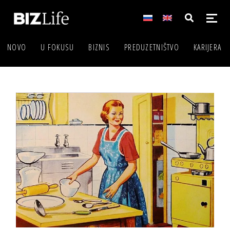
NOVO
U FOKUSU
BIZNIS
PREDUZETNIŠTVO
KARIJERA