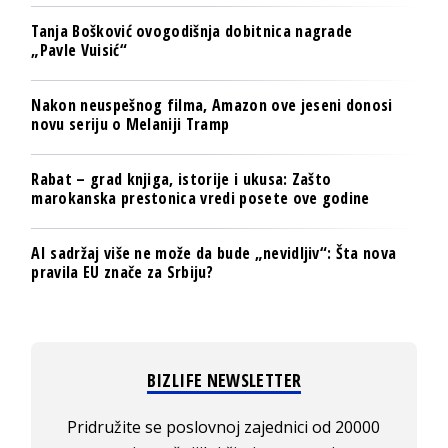
Tanja Bošković ovogodišnja dobitnica nagrade
„Pavle Vuisić“
Nakon neuspešnog filma, Amazon ove jeseni donosi
novu seriju o Melaniji Tramp
Rabat – grad knjiga, istorije i ukusa: Zašto
marokanska prestonica vredi posete ove godine
AI sadržaj više ne može da bude „nevidljiv“: Šta nova
pravila EU znače za Srbiju?
BIZLIFE NEWSLETTER
Pridružite se poslovnoj zajednici od 20000