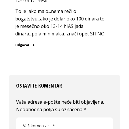
27/11/2017 | 11:56
To je jako malo...nema reči o
bogatstvu...ako je dolar oko 100 dinara to
je mesečno oko 13-14 hIASljada
dinara...pola minimalca...znači opet SITNO.
Odgovori
OSTAVITE KOMENTAR
Vaša adresa e-pošte neće biti objavljena.
Neophodna polja su označena
*