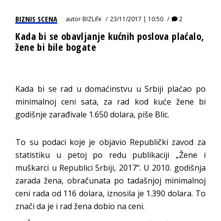
BIZNIS SCENA
autor
BIZLife
23/11/2017 | 10:50
2
Kada bi se obavljanje kućnih poslova plaćalo,
žene bi bile bogate
Kada bi se rad u domaćinstvu u Srbiji plaćao po
minimalnoj ceni sata, za rad kod kuće žene bi
godišnje zarađivale 1.650 dolara, piše Blic.
To su podaci koje je objavio Republički zavod za
statistiku u petoj po redu publikaciji „Žene i
muškarci u Republici Srbiji, 2017“. U 2010. godišnja
zarada žena, obračunata po tadašnjoj minimalnoj
ceni rada od 116 dolara, iznosila je 1.390 dolara. To
znači da je i rad žena dobio na ceni.