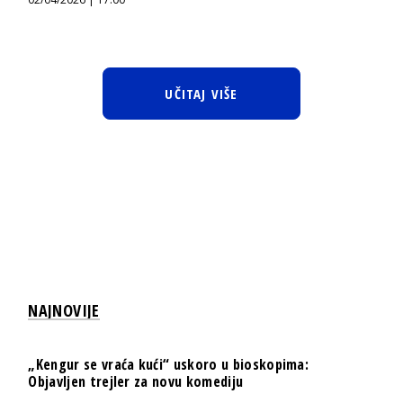
UČITAJ VIŠE
NAJNOVIJE
„Kengur se vraća kući“ uskoro u bioskopima:
Objavljen trejler za novu komediju