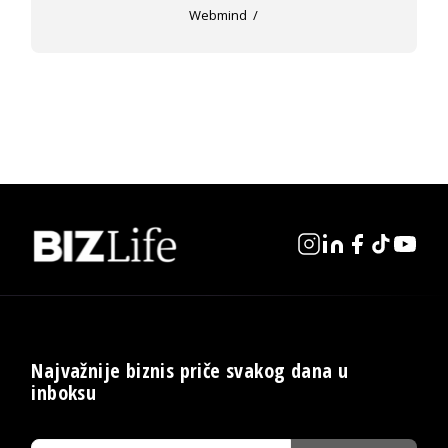
Webmind
Najvažnije biznis priče svakog dana u
inboksu