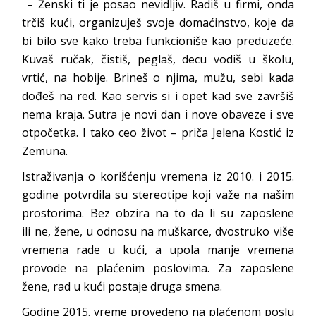
– Ženski ti je posao nevidljiv. Radiš u firmi, onda
trčiš kući, organizuješ svoje domaćinstvo, koje da
bi bilo sve kako treba funkcioniše kao preduzeće.
Kuvaš ručak, čistiš, peglaš, decu vodiš u školu,
vrtić, na hobije. Brineš o njima, mužu, sebi kada
dođeš na red. Kao servis si i opet kad sve završiš
nema kraja. Sutra je novi dan i nove obaveze i sve
otpočetka. I tako ceo život – priča Jelena Kostić iz
Zemuna.
Istraživanja o korišćenju vremena iz 2010. i 2015.
godine potvrdila su stereotipe koji važe na našim
prostorima. Bez obzira na to da li su zaposlene
ili ne, žene, u odnosu na muškarce, dvostruko više
vremena rade u kući, a upola manje vremena
provode na plaćenim poslovima. Za zaposlene
žene, rad u kući postaje druga smena.
Godine 2015. vreme provedeno na plaćenom poslu