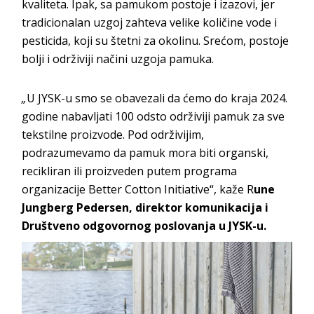
kvaliteta. Ipak, sa pamukom postoje i izazovi, jer
tradicionalan uzgoj zahteva velike količine vode i
pesticida, koji su štetni za okolinu. Srećom, postoje
bolji i održiviji načini uzgoja pamuka.
„
U JYSK-u smo se obavezali da ćemo do kraja 2024.
godine nabavljati 100 odsto održiviji pamuk za sve
tekstilne proizvode. Pod održivijim,
podrazumevamo da pamuk mora biti organski,
recikliran ili proizveden putem programa
organizacije Better Cotton Initiative“, kaže R
une
Jungberg Pedersen, direktor komunikacija i
Društveno odgovornog poslovanja u JYSK-u.