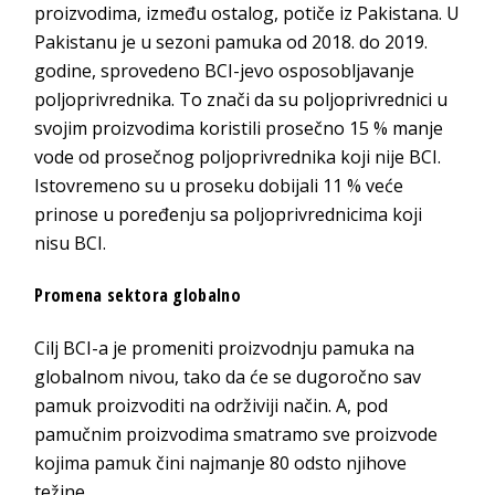
proizvodima, između ostalog, potiče iz Pakistana. U
Pakistanu je u sezoni pamuka od 2018. do 2019.
godine, sprovedeno BCI-jevo osposobljavanje
poljoprivrednika. To znači da su poljoprivrednici u
svojim proizvodima koristili prosečno 15 % manje
vode od prosečnog poljoprivrednika koji nije BCI.
Istovremeno su u proseku dobijali 11 % veće
prinose u poređenju sa poljoprivrednicima koji
nisu BCI.
Promena sektora globalno
Cilj BCI-a je promeniti proizvodnju pamuka na
globalnom nivou, tako da će se dugoročno sav
pamuk proizvoditi na održiviji način. A, pod
pamučnim proizvodima smatramo sve proizvode
kojima pamuk čini najmanje 80 odsto njihove
težine.