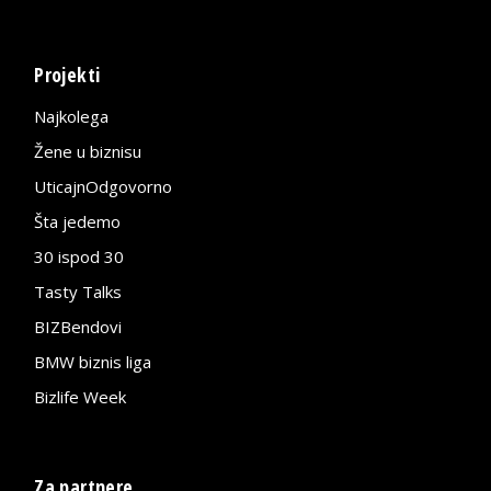
Projekti
Najkolega
Žene u biznisu
UticajnOdgovorno
Šta jedemo
30 ispod 30
Tasty Talks
BIZBendovi
BMW biznis liga
Bizlife Week
Za partnere