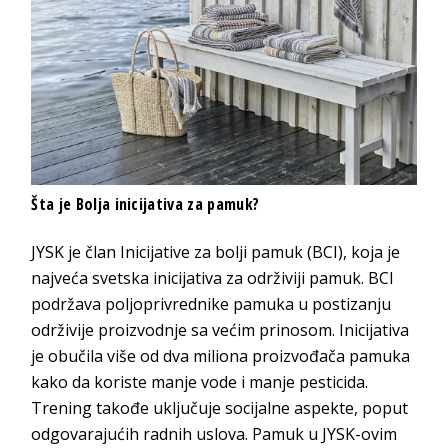
Šta je Bolja inicijativa za pamuk?
JYSK je član Inicijative za bolji pamuk (BCI), koja je
najveća svetska inicijativa za održiviji pamuk. BCI
podržava poljoprivrednike pamuka u postizanju
održivije proizvodnje sa većim prinosom. Inicijativa
je obučila više od dva miliona proizvođača pamuka
kako da koriste manje vode i manje pesticida.
Trening takođe uključuje socijalne aspekte, poput
odgovarajućih radnih uslova. Pamuk u JYSK-ovim