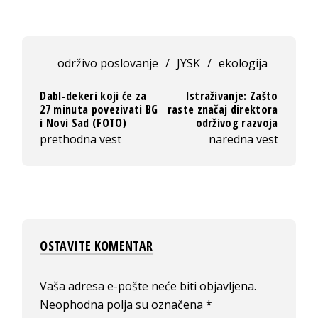
održivo poslovanje
/
JYSK
/
ekologija
Dabl-dekeri koji će za
Istraživanje: Zašto
27 minuta povezivati BG
raste značaj direktora
i Novi Sad (FOTO)
održivog razvoja
prethodna vest
naredna vest
OSTAVITE KOMENTAR
Vaša adresa e-pošte neće biti objavljena.
Neophodna polja su označena
*