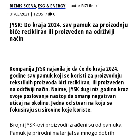
BIZNIS SCENA
ESG & ENERGY
autor
BIZLife
,
01/03/2021 | 12:35
0
JYSK: Do kraja 2024. sav pamuk za proizodnju
biće recikliran ili proizveden na održiviji
način
Kompanija JYSK najavila je da će do kraja 2024.
godine sav pamuk koji se koristi za proizvodnju
tekstilnih proizvoda biti recikliran, ili proizveden
na održiviji način. Naime, JYSK dugi niz godina kroz
svoje poslovanje nastoji da smanji negativan
uticaj na okolinu. Jedna od stvari na koju se
fokusiraju su sirovine koje koriste.
Brojni JYSK-ovi proizvodi izrađeni su od pamuka.
Pamuk je prirodni materijal sa mnogo dobrih