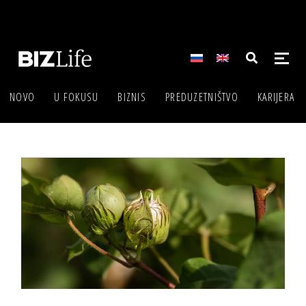
NOVO
U FOKUSU
BIZNIS
PREDUZETNIŠTVO
KARIJERA