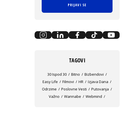
PRIJAVI SE
TAGOVI
30 Ispod 30
Bitno
Bizbendovi
Easy Life
Filmovi
HR
Izjava Dana
Odrzime
Poslovne Vesti
Putovanja
Važno
Wannabe
Webmind