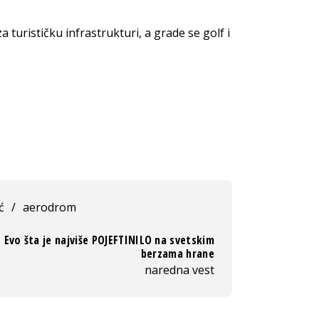
 turističku infrastrukturi, a grade se golf i
ć
/
aerodrom
Evo šta je najviše POJEFTINILO na svetskim
berzama hrane
naredna vest