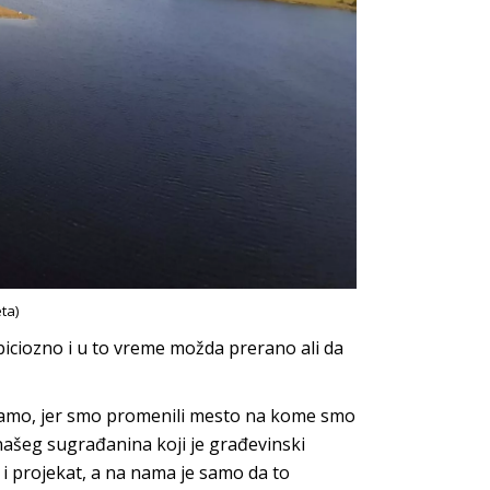
ta)
iciozno i u to vreme možda prerano ali da
amo, jer smo promenili mesto na kome smo
našeg sugrađanina koji je građevinski
u i projekat, a na nama je samo da to