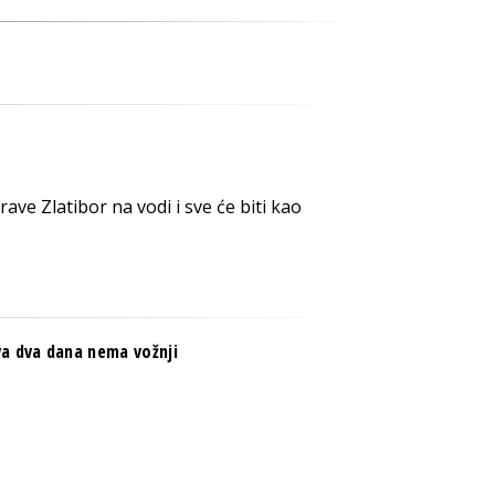
ave Zlatibor na vodi i sve će biti kao
a dva dana nema vožnji