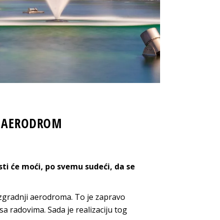
ija AERODROM
ti će moći, po svemu sudeći, da se
izgradnji aerodroma. To je zapravo
 sa radovima. Sada je realizaciju tog