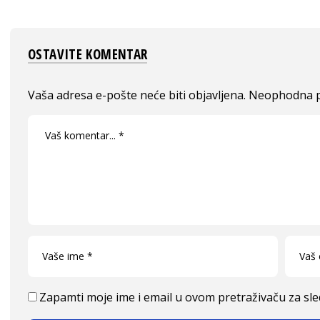
OSTAVITE KOMENTAR
Vaša adresa e-pošte neće biti objavljena.
Neophodna p
Zapamti moje ime i email u ovom pretraživaču za sl