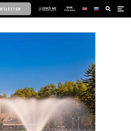
WSLETTER
E/SCHOOL
E/SCHOOL
A
A