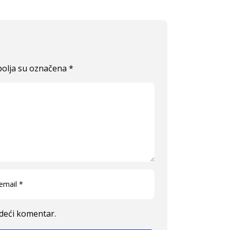
olja su označena
*
edeći komentar.