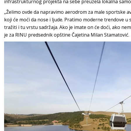
infrastrukturnog projekta na sebe preuzela lokalna sam
„Želimo ovde da napravimo aerodrom za male sportske av
koji će moći da nose i ljude. Pratimo moderne trendove u s
tražiti i tu vrstu sadržaja. Ako je imate on će doći, ako ne
je za RINU predsednik opštine Čajetina Milan Stamatović.