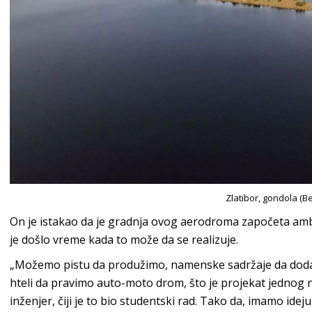
Zlatibor, gondola (Be
On je istakao da je gradnja ovog aerodroma započeta amb
je došlo vreme kada to može da se realizuje.
„Možemo pistu da produžimo, namenske sadržaje da dod
hteli da pravimo auto-moto drom, što je projekat jednog 
inženjer, čiji je to bio studentski rad. Tako da, imamo idej