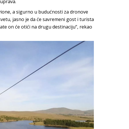
ouprava.
ione, a sigurno u budućnosti za dronove
vetu, jasno je da će savremeni gost i turista
mate on će otići na drugu destinaciju“, rekao