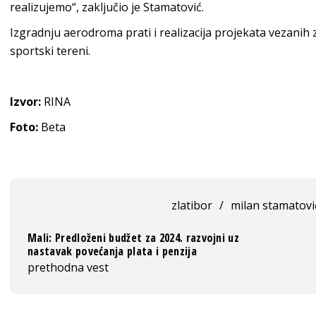
realizujemo“, zaključio je Stamatović.
Izgradnju aerodroma prati i realizacija projekata vezanih za
sportski tereni.
Izvor:
RINA
Foto:
Beta
zlatibor
/
milan stamatovi
Mali: Predloženi budžet za 2024. razvojni uz
nastavak povećanja plata i penzija
prethodna vest