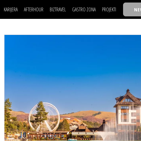
KARIJERA
AFTERHOUR
BIZTRAVEL
GASTRO ZONA
PROJEKTI
NE
POSAO
FILM I SCENA
NAJKOLEGA
LJUDI (HR)
KNJIGE
TASTY TALKS
POSAO
FILM I SCENA
NAJKOLEGA
JE
MOJ UGAO
AUTO SVET
30 ISPOD 30
LJUDI (HR)
KNJIGE
TASTY TALKS
USAVRŠAVANJE
STIL
BACK TO OFFIC
JE
MOJ UGAO
AUTO SVET
30 ISPOD 30
KNOW-HOW
WELLBEING
BIZBENDOVI
USAVRŠAVANJE
STIL
BACK TO OFFIC
BIZKOLEGIJUM
KNOW-HOW
WELLBEING
BIZBENDOVI
BMW BIZNIS LIG
BIZKOLEGIJUM
BIZLIFE WEEK
BMW BIZNIS LIG
IZJAVA GODINE
BIZLIFE WEEK
IZJAVA GODINE