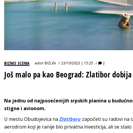
BIZNIS SCENA
autor
BIZLife
23/10/2023 | 15:25
2
Još malo pa kao Beograd: Zlatibor dob
Na jednu od najposećenijih srpskih planina u budućnos
stigne i avionom.
U mestu Obudojevica na
Zlatiboru
započeti su radovi na 
aerodrom koji je ranije bio privatna investicija, ali se stalo