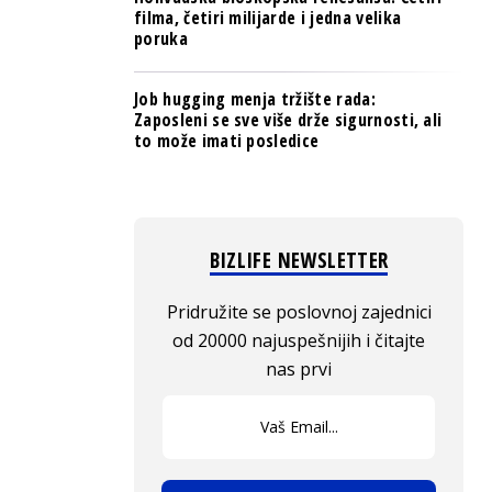
filma, četiri milijarde i jedna velika
poruka
Job hugging menja tržište rada:
Zaposleni se sve više drže sigurnosti, ali
to može imati posledice
BIZLIFE NEWSLETTER
Pridružite se poslovnoj zajednici
od 20000 najuspešnijih i čitajte
nas prvi