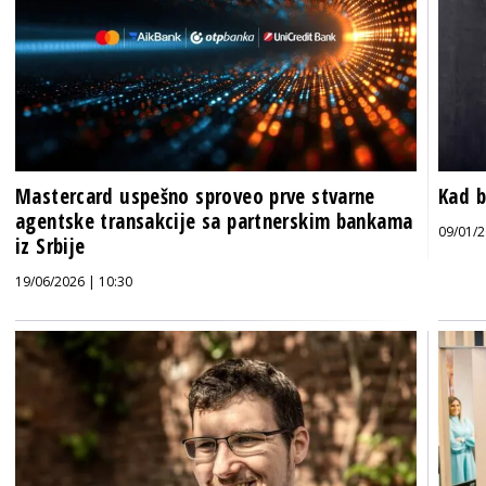
Mastercard uspešno sproveo prve stvarne
Kad b
agentske transakcije sa partnerskim bankama
09/01/2
iz Srbije
19/06/2026 | 10:30