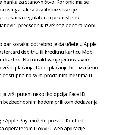
a banka za stanovništvo. Korisnicima se
usluga, ali za kvalitetne stvari je
eporukama regulatora i promišljeno
gdanović, predsednik Izvršnog odbora Mobi
 par koraka: potrebno je da uđete u Apple
stercard debitnu ili kreditnu karticu Mobi
m kartice. Nakon aktivacije jednostavno
 vršiti plaćanja. Da bi plaćanje bilo izvršeno
a je dostupna na svim prodajnim mestima u
ija vrši putem nekoliko opcija: Face ID,
kim bezbednosnim kodom prilikom dodavanja
ge Apple Pay, možete pozvati Kontakt
 sa operaterom u okviru web aplikacije.