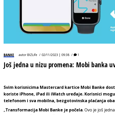
BANKE
autor
BIZLife
02/11/2023 | 09:38
1
Još jedna u nizu promena: Mobi banka u
Svim korisnicima Mastercard kartice Mobi Banke dost
koriste iPhone, iPad ili iWatch uređaje. Korisnici mo
telefonom i sva mobilna, bezgotovinska plaćanja oba
„
Transformacija Mobi Banke je počela
. Ovo je još jedn