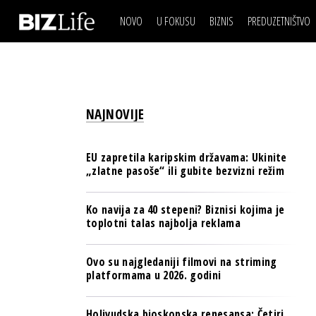
NOVO
U FOKUSU
BIZNIS
PREDUZETNIŠTVO
IZJAVA DANA
BIZNIS SCENA
VIDEO
REAL ESTATE
IZJAVA DANA
BIZNIS SCENA
BREND I KOMUNIKACI
VIDEO
REAL ESTATE
ESG & ENERGY
NAJNOVIJE
BREND I KOMUNIKACI
BANKE
ESG & ENERGY
OSIGURANJE
EU zapretila karipskim državama: Ukinite
BANKE
„zlatne pasoše“ ili gubite bezvizni režim
TECH I AI
OSIGURANJE
BIZNIS & SPORT
Ko navija za 40 stepeni? Biznisi kojima je
TECH I AI
toplotni talas najbolja reklama
PULS REGIONA
BIZNIS & SPORT
NOVO NA RAFU
Ovo su najgledaniji filmovi na striming
PULS REGIONA
platformama u 2026. godini
NOVO NA RAFU
Holivudska bioskopska renesansa: Četiri