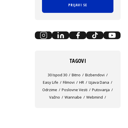
PRIJAVI SE
TAGOVI
30 Ispod 30
Bitno
Bizbendovi
Easy Life
Filmovi
HR
Izjava Dana
Odrzime
Poslovne Vesti
Putovanja
Važno
Wannabe
Webmind