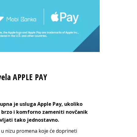
vela APPLE PAY
upna je usluga Apple Pay, ukoliko
gu brzo i komforno zameniti novčanik
vljati tako jednostavno.
a u nizu promena koje će doprineti