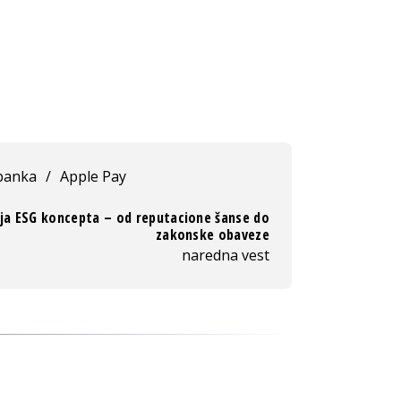
banka
/
Apple Pay
ija ESG koncepta – od reputacione šanse do
zakonske obaveze
naredna vest