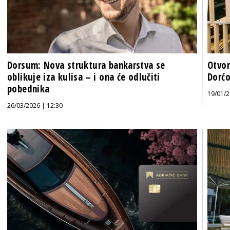
Dorsum: Nova struktura bankarstva se
Otvor
oblikuje iza kulisa – i ona će odlučiti
Dorć
pobednika
19/01/2
26/03/2026 | 12:30