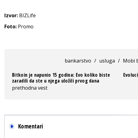
Izvor:
BIZLife
Foto:
Promo
bankarstvo
/
usluga
/
Mobi 
Bitkoin je napunio 15 godina: Evo koliko biste
Evoluc
zaradili da ste u njega uložili prvog dana
prethodna vest
Komentari