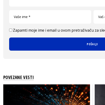
Zapamti moje ime i email u ovom pretraživaču za sl
POVEZANE VESTI