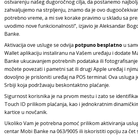
ostvarenju našeg dugoročnog cilja, da postanemo najbolj
zahvaljujemo na strpljenju, znamo da je ovo dugoočekivana 
potrebno vreme, a mi sve korake pravimo u skladu sa pr
uvodimo nove funkcionalnosti“, izjavio je Aleksandar Bo
Banke.
Aktivacija ove usluge se odvija
potpuno besplatno
u samo
Wallet aplikaciju instaliranu na Vašem uređaju i dodate Ma
Banke ukucavanjem potrebnih podataka ili fotografisanje
možete povezati i pametni sat ili drugi Apple uređaj i njima
dovoljno je prisloniti uređaj na POS terminal. Ova uslug
Srbiji koja podržavaju beskontaktno plaćanje.
Sigurnost korisnika je na prvom mestu i zato se identifikac
Touch ID prilikom plaćanja, kao i jednokratnim dinamič
kartice u novčanik.
Ukoliko Vam je potrebna pomoć prilikom aktiviranja uslu
centar Mobi Banke na 063/9005 ili iskoristiti opciju za čet