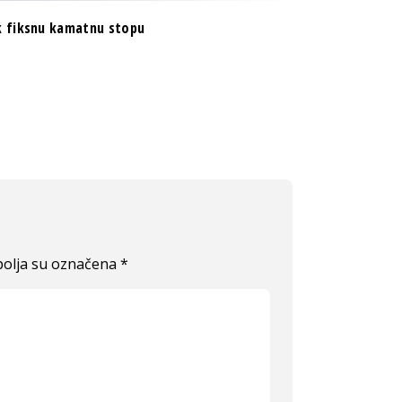
ek fiksnu kamatnu stopu
olja su označena
*