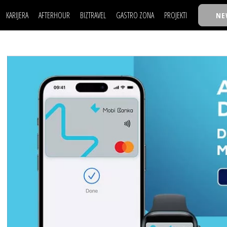
KARIJERA
AFTERHOUR
BIZTRAVEL
GASTRO ZONA
PROJEKTI
NE
POSAO
FILM I SCENA
NAJKOLEGA
LJUDI (HR)
KNJIGE
TASTY TALKS
POSAO
FILM I SCENA
NAJKOLEGA
JE
MOJ UGAO
AUTO SVET
30 ISPOD 30
LJUDI (HR)
KNJIGE
TASTY TALKS
USAVRŠAVANJE
STIL
BACK TO OFFICE/SCHOOL
JE
MOJ UGAO
AUTO SVET
30 ISPOD 30
KNOW-HOW
WELLBEING
BIZBENDOVI
USAVRŠAVANJE
STIL
BACK TO OFFICE/SCHOOL
BIZKOLEGIJUM
KNOW-HOW
WELLBEING
BIZBENDOVI
BMW BIZNIS LIGA
BIZKOLEGIJUM
BIZLIFE WEEK
BMW BIZNIS LIGA
IZJAVA GODINE
BIZLIFE WEEK
IZJAVA GODINE