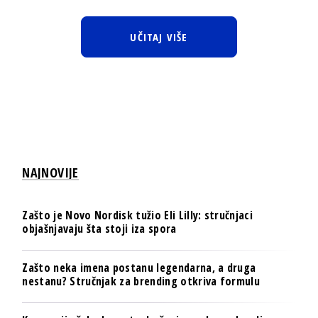
UČITAJ VIŠE
NAJNOVIJE
Zašto je Novo Nordisk tužio Eli Lilly: stručnjaci
objašnjavaju šta stoji iza spora
Zašto neka imena postanu legendarna, a druga
nestanu? Stručnjak za brending otkriva formulu