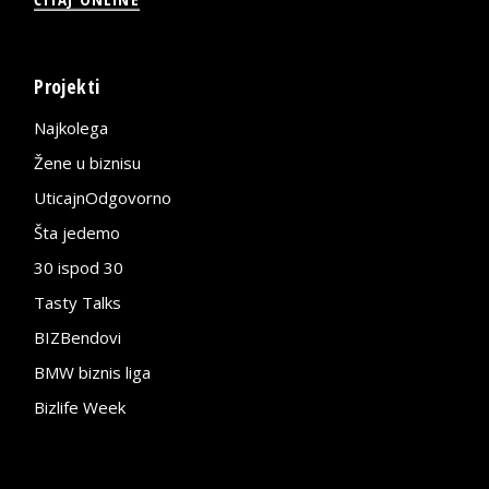
Projekti
Najkolega
Žene u biznisu
UticajnOdgovorno
Šta jedemo
30 ispod 30
Tasty Talks
BIZBendovi
BMW biznis liga
Bizlife Week