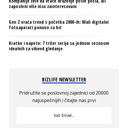
Kompanije žele da vrate druženje posle posla, ali
zaposleni više nisu zainteresovani
Gen Z vraća trend s početka 2000-ih: Mali digitalni
fotoaparati ponovo su hit
Kratke i napete: 7 triler serija sa jednom sezonom
idealnih za vikend gledanje
BIZLIFE NEWSLETTER
Pridružite se poslovnoj zajednici od 20000
najuspešnijih i čitajte nas prvi