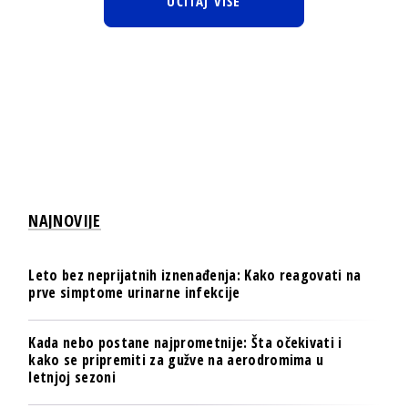
UČITAJ VIŠE
NAJNOVIJE
Leto bez neprijatnih iznenađenja: Kako reagovati na
prve simptome urinarne infekcije
Kada nebo postane najprometnije: Šta očekivati i
kako se pripremiti za gužve na aerodromima u
letnjoj sezoni