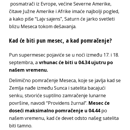
posmatrači iz Evrope, većine Severne Amerike,
čitave Južne Amerike i Afrike imaće najbolji pogled,
a kako piše “Lajv sajens”, Saturn će jarko svetleti
blizu Meseca tokom dešavanja.
Kad će biti pun mesec, a kad pomračenje?
Pun supermesec pojaviće se u noći između 17. i 18.
septembra, a
vrhunac će biti u 04.34 ujutru po
našem vremenu.
Delimično pomračenje Meseca, koje se javlja kad se
Zemlja nađe između Sunca i satelita bacajući
senku, stvoriće suptilno zamračenje lunarne
površine, navodi “Providens žurnal”.
Mesec će
doseći maksimalno pomračenje u 04.44
po
našem vremenu, kad će devet odsto našeg satelita
biti tamno.