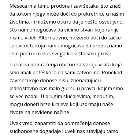
Meseca ima temu prodora i završetaka, što znači
da tokom njega može doći do prekretnice u našim
životima, ili možemo otkriti da je nešto osvetljeno,
što nam omogućava da vidimo stvari koje ranije
nismo videli. Alternativno, možemo doći do tačke
celovitosti, koja nam omogućava da prepoznamo
celu priču ili ciklus svega kroz šta smo prošli.
Lunarna pomračenja obično zatvaraju vrata koja
smo imali poteškoća da sami zatvorimo. Ponekad
završeci koje donose nisu iznenađujući i
jednostavno nas malo gurnu u pravcu kojem smo
se već nadali. U drugim slučajevima, međutim,
mogu doneti brze krajeve koji uzdrmaju naše
živote na neviđene načine
Uvek vredi zapamtiti da pomračenja donose
sudbonosne događaje i uvek nas stavljaju tamo