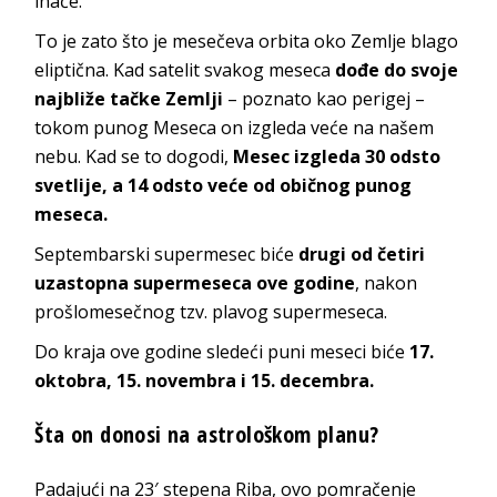
inače.
To je zato što je mesečeva orbita oko Zemlje blago
eliptična. Kad satelit svakog meseca
dođe do svoje
najbliže tačke Zemlji
– poznato kao perigej –
tokom punog Meseca on izgleda veće na našem
nebu. Kad se to dogodi,
Mesec izgleda 30 odsto
svetlije, a 14 odsto veće od običnog punog
meseca.
Septembarski supermesec biće
drugi od četiri
uzastopna supermeseca ove godine
, nakon
prošlomesečnog tzv. plavog supermeseca.
Do kraja ove godine sledeći puni meseci biće
17.
oktobra, 15. novembra i 15. decembra.
Šta on donosi na astrološkom planu?
Padajući na 23′ stepena Riba, ovo pomračenje