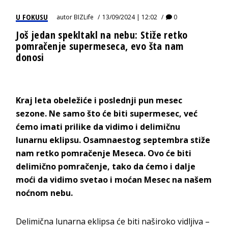
U FOKUSU
autor
BIZLife
13/09/2024 | 12:02
0
Još jedan spekltakl na nebu: Stiže retko
pomračenje supermeseca, evo šta nam
donosi
Kraj leta obeležiće i poslednji pun mesec
sezone. Ne samo što će biti supermesec, već
ćemo imati prilike da vidimo i delimičnu
lunarnu eklipsu. Osamnaestog septembra stiže
nam retko pomračenje Meseca. Ovo će biti
delimično pomračenje, tako da ćemo i dalje
moći da vidimo svetao i moćan Mesec na našem
noćnom nebu.
Delimična lunarna eklipsa će biti naširoko vidljiva –