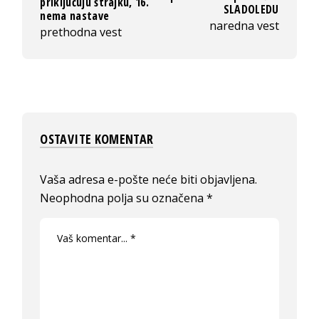
priključuju štrajku, 16.
SLADOLEDU
nema nastave
naredna vest
prethodna vest
OSTAVITE KOMENTAR
Vaša adresa e-pošte neće biti objavljena.
Neophodna polja su označena
*