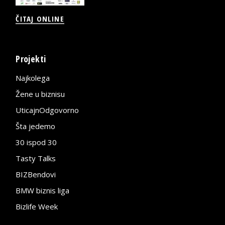
ČITAJ ONLINE
Projekti
Najkolega
Žene u biznisu
UticajnOdgovorno
Šta jedemo
30 ispod 30
Tasty Talks
BIZBendovi
BMW biznis liga
Bizlife Week