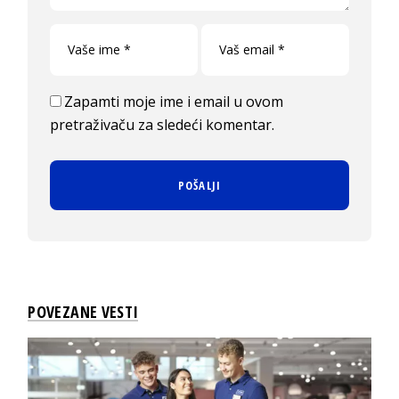
Zapamti moje ime i email u ovom
pretraživaču za sledeći komentar.
POVEZANE VESTI