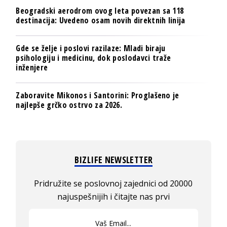
Beogradski aerodrom ovog leta povezan sa 118
destinacija: Uvedeno osam novih direktnih linija
Gde se želje i poslovi razilaze: Mladi biraju
psihologiju i medicinu, dok poslodavci traže
inženjere
Zaboravite Mikonos i Santorini: Proglašeno je
najlepše grčko ostrvo za 2026.
BIZLIFE NEWSLETTER
Pridružite se poslovnoj zajednici od 20000
najuspešnijih i čitajte nas prvi