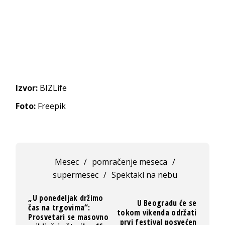
Izvor:
BIZLife
Foto:
Freepik
Mesec
/
pomračenje meseca
/
supermesec
/
Spektakl na nebu
„U ponedeljak držimo
U Beogradu će se
čas na trgovima“:
tokom vikenda održati
Prosvetari se masovno
prvi festival posvećen