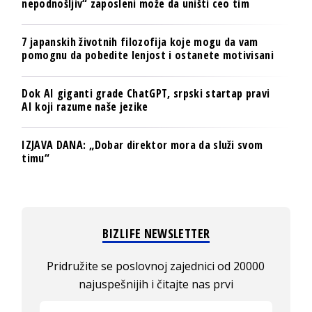
nepodnošljiv“ zaposleni može da uništi ceo tim
7 japanskih životnih filozofija koje mogu da vam
pomognu da pobedite lenjost i ostanete motivisani
Dok AI giganti grade ChatGPT, srpski startap pravi
AI koji razume naše jezike
IZJAVA DANA: „Dobar direktor mora da služi svom
timu“
BIZLIFE NEWSLETTER
Pridružite se poslovnoj zajednici od 20000
najuspešnijih i čitajte nas prvi