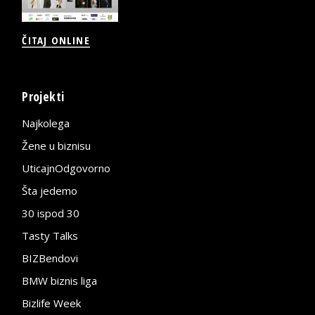
ČITAJ ONLINE
Projekti
Najkolega
Žene u biznisu
UticajnOdgovorno
Šta jedemo
30 ispod 30
Tasty Talks
BIZBendovi
BMW biznis liga
Bizlife Week