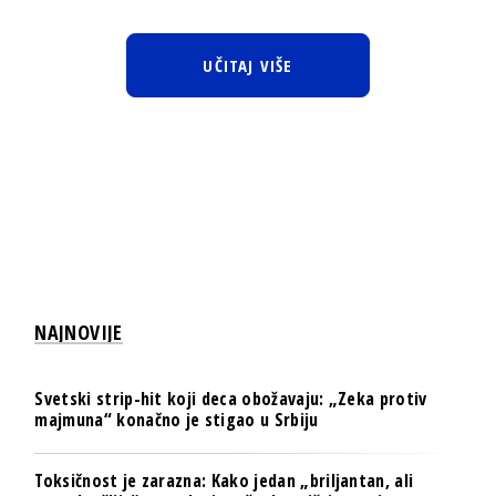
UČITAJ VIŠE
NAJNOVIJE
Svetski strip-hit koji deca obožavaju: „Zeka protiv
majmuna“ konačno je stigao u Srbiju
Toksičnost je zarazna: Kako jedan „briljantan, ali