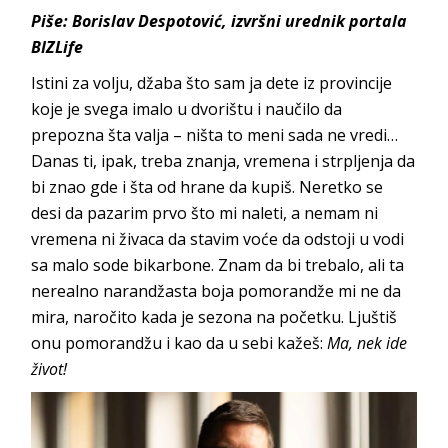
Piše: Borislav Despotović, izvršni urednik portala
BIZLife
Istini za volju, džaba što sam ja dete iz provincije
koje je svega imalo u dvorištu i naučilo da
prepozna šta valja
–
ništa to meni sada ne vredi…
Danas ti, ipak, treba znanja, vremena i strpljenja da
bi znao gde i šta od hrane da kupiš. Neretko se
desi da pazarim prvo što mi naleti, a nemam ni
vremena ni živaca da stavim voće da odstoji u vodi
sa malo sode bikarbone. Znam da bi trebalo, ali ta
nerealno narandžasta boja pomorandže mi ne da
mira, naročito kada je sezona na početku. Ljuštiš
onu pomorandžu i kao da u sebi kažeš:
Ma, nek ide
život!