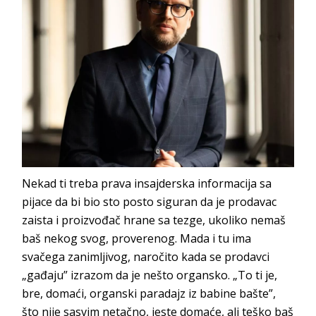
Nekad ti treba prava insajderska informacija sa
pijace da bi bio sto posto siguran da je prodavac
zaista i proizvođač hrane sa tezge, ukoliko nemaš
baš nekog svog, proverenog. Mada i tu ima
svačega zanimljivog, naročito kada se prodavci
„gađaju” izrazom da je nešto organsko. „To ti je,
bre, domaći, organski paradajz iz babine bašte”,
što nije sasvim netačno, jeste domaće, ali teško baš