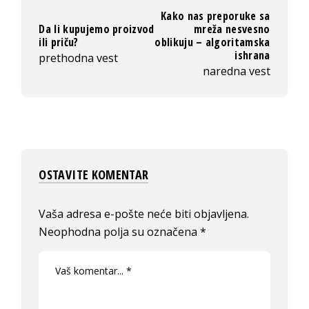
Kako nas preporuke sa
Da li kupujemo proizvod
mreža nesvesno
ili priču?
oblikuju – algoritamska
ishrana
prethodna vest
naredna vest
OSTAVITE KOMENTAR
Vaša adresa e-pošte neće biti objavljena.
Neophodna polja su označena
*