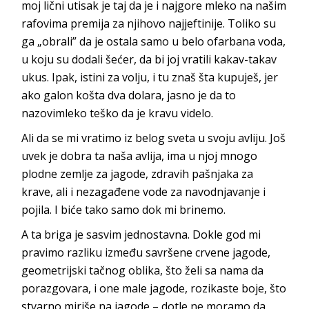
moj lični utisak je taj da je i najgore mleko na našim
rafovima premija za njihovo najjeftinije. Toliko su
ga „obrali” da je ostala samo u belo ofarbana voda,
u koju su dodali šećer, da bi joj vratili kakav-takav
ukus. Ipak, istini za volju, i tu znaš šta kupuješ, jer
ako galon košta dva dolara, jasno je da to
nazovimleko teško da je kravu videlo.
Ali da se mi vratimo iz belog sveta u svoju avliju. Još
uvek je dobra ta naša avlija, ima u njoj mnogo
plodne zemlje za jagode, zdravih pašnjaka za
krave, ali i nezagađene vode za navodnjavanje i
pojila. I biće tako samo dok mi brinemo.
A ta briga je sasvim jednostavna. Dokle god mi
pravimo razliku između savršene crvene jagode,
geometrijski tačnog oblika, što želi sa nama da
porazgovara, i one male jagode, rozikaste boje, što
stvarno miriše na jagode – dotle ne moramo da