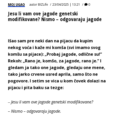
MOJ UGAO
autor
BIZLife
23/04/2025 | 13:21
0
Jesu li vam ove jagode genetski
modifikovane? Nismo – odgovaraju jagode
Išao sam pre neki dan na pijacu da kupim
nekog voća i kaže mi komša (svi imamo svog
komšu sa pijace): „Probaj jagode, odlične su!”
Rekoh: „Rano je, komšo, za jagode, rano je.” I
gledam ja tako one jagode, gledaju one mene,
tako jarko crvene usred aprila, samo što ne
pogovore. I setim se vica u kom čovek dolazi na
pijacu i pita baku sa tezge:
‒
Jesu li vam ove jagode genetski modifikovane?
– Nismo
–
odgovaraju jagode.