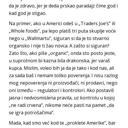
da je zdravo, jer je deda prskao paradajz čime god i
kad god je stigao.
Na primer, ako u Americi odeš u „Traders Joe’s” ili
„Whole foods”, pa lepo platiš tri puta skuplje voće
nego u „Wallmartu”, siguran si da je to stvarno
organsko i nije ti žao novca. A zašto si siguran?
Zato što, ako piše „organic”, onda sto posto jeste,
u suprotnom bi kazna bila drakonska, jer varaš
kupca. Mislim, voleo bih ja da je tako i kod nas, ali
za sada baš i nemam toliko poverenja. I nisu razlog
mog nepoverenja ni proizvođači, ni prodavci, nego
oni između – regulatori i kontrolori. Ako postaviš
jasna i nedvosmislena pravila, uz kontrolu u kojoj
„ne radi crvena”, nikome neće pasti na pamet „da
se igra potrošačima”.
Mada, kad smo već kod te „proklete Amerike”, bar