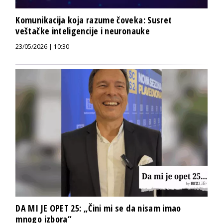
Komunikacija koja razume čoveka: Susret
veštačke inteligencije i neuronauke
23/05/2026 | 10:30
DA MI JE OPET 25: „Čini mi se da nisam imao
mnogo izbora“