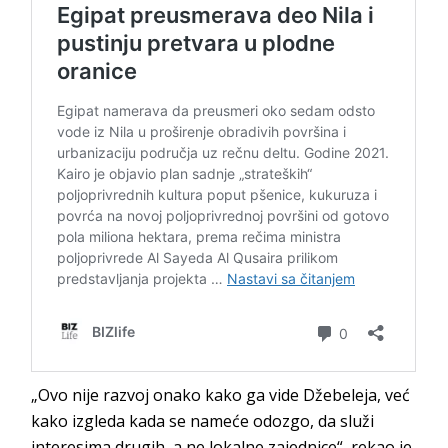
„Ovo nije razvoj onako kako ga vide Džebeleja, već
kako izgleda kada se nameće odozgo, da služi
interesima drugih, a ne lokalne zajednice“, rekao je