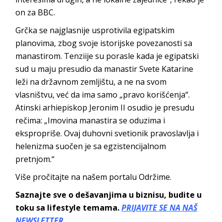
on za BBC.
Grčka se najglasnije usprotivila egipatskim
planovima, zbog svoje istorijske povezanosti sa
manastirom. Tenziije su porasle kada je egipatski
sud u maju presudio da manastir Svete Katarine
leži na državnom zemljištu, a ne na svom
vlasništvu, već da ima samo „pravo korišćenja“.
Atinski arhiepiskop Jeronim II osudio je presudu
rečima: „Imovina manastira se oduzima i
ekspropriše. Ovaj duhovni svetionik pravoslavlja i
helenizma suočen je sa egzistencijalnom
pretnjom.“
Više pročitajte na našem portalu Održime.
Saznajte sve o dešavanjima u biznisu, budite u
toku sa lifestyle temama.
PRIJAVITE SE NA NAŠ
NEWSLETTER