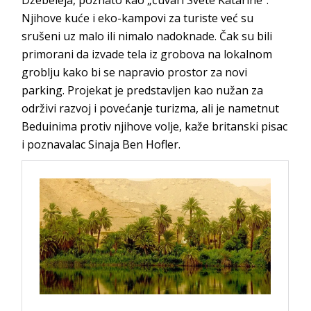
Džebeleja, poznato kao „čuvari Svete Katarine“.
Njihove kuće i eko-kampovi za turiste već su
srušeni uz malo ili nimalo nadoknade. Čak su bili
primorani da izvade tela iz grobova na lokalnom
groblju kako bi se napravio prostor za novi
parking. Projekat je predstavljen kao nužan za
održivi razvoj i povećanje turizma, ali je nametnut
Beduinima protiv njihove volje, kaže britanski pisac
i poznavalac Sinaja Ben Hofler.