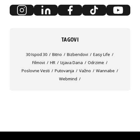
TAGOVI
30 Ispod 30
Bitno
Bizbendovi
Easy Life
Filmovi
HR
Izjava Dana
Odrzime
Poslovne Vesti
Putovanja
Važno
Wannabe
Webmind