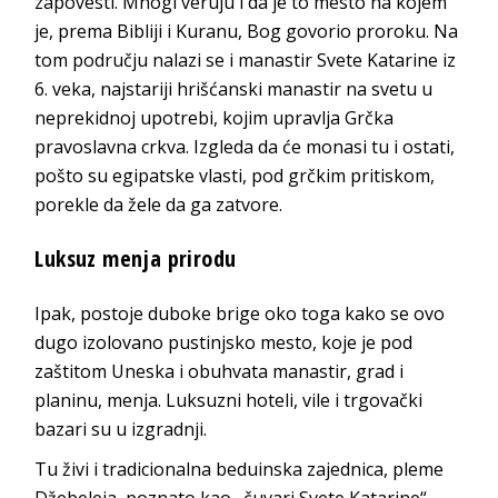
zapovesti. Mnogi veruju i da je to mesto na kojem
je, prema Bibliji i Kuranu, Bog govorio proroku. Na
tom području nalazi se i manastir Svete Katarine iz
6. veka, najstariji hrišćanski manastir na svetu u
neprekidnoj upotrebi, kojim upravlja Grčka
pravoslavna crkva. Izgleda da će monasi tu i ostati,
pošto su egipatske vlasti, pod grčkim pritiskom,
porekle da žele da ga zatvore.
Luksuz menja prirodu
Ipak, postoje duboke brige oko toga kako se ovo
dugo izolovano pustinjsko mesto, koje je pod
zaštitom Uneska i obuhvata manastir, grad i
planinu, menja. Luksuzni hoteli, vile i trgovački
bazari su u izgradnji.
Tu živi i tradicionalna beduinska zajednica, pleme