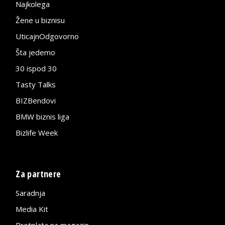
Najkolega
Žene u biznisu
UticajnOdgovorno
Šta jedemo
30 ispod 30
Tasty Talks
BIZBendovi
BMW biznis liga
Bizlife Week
Za partnere
Saradnja
Media Kit
Pretplata na magazin