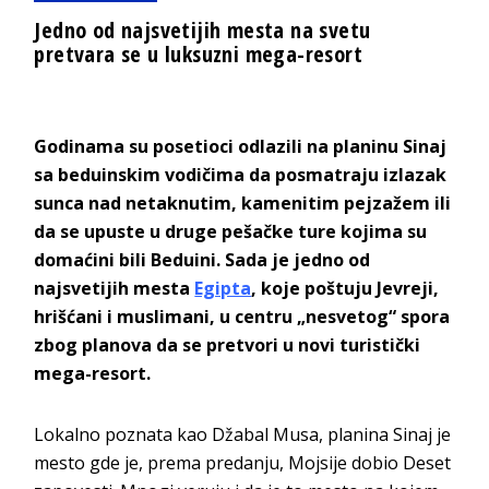
Jedno od najsvetijih mesta na svetu
pretvara se u luksuzni mega-resort
Godinama su posetioci odlazili na planinu Sinaj
sa beduinskim vodičima da posmatraju izlazak
sunca nad netaknutim, kamenitim pejzažem ili
da se upuste u druge pešačke ture kojima su
domaćini bili Beduini. Sada je jedno od
najsvetijih mesta
Egipta
, koje poštuju Jevreji,
hrišćani i muslimani, u centru „nesvetog“ spora
zbog planova da se pretvori u novi turistički
mega-resort.
Lokalno poznata kao Džabal Musa, planina Sinaj je
mesto gde je, prema predanju, Mojsije dobio Deset