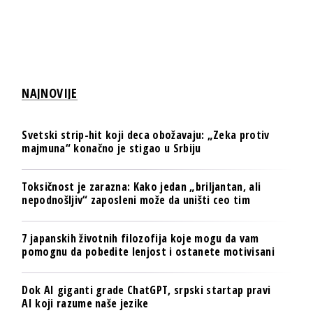
NAJNOVIJE
Svetski strip-hit koji deca obožavaju: „Zeka protiv
majmuna“ konačno je stigao u Srbiju
Toksičnost je zarazna: Kako jedan „briljantan, ali
nepodnošljiv“ zaposleni može da uništi ceo tim
7 japanskih životnih filozofija koje mogu da vam
pomognu da pobedite lenjost i ostanete motivisani
Dok AI giganti grade ChatGPT, srpski startap pravi
AI koji razume naše jezike