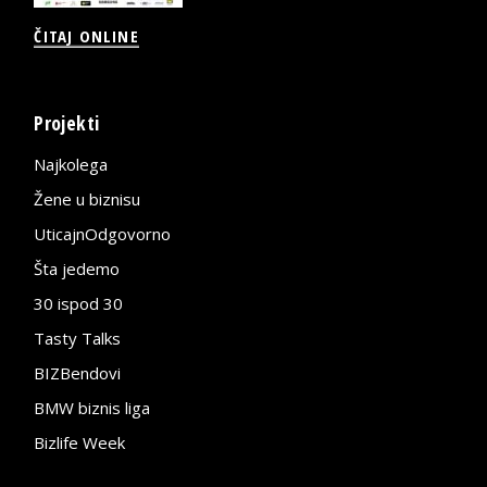
ČITAJ ONLINE
Projekti
Najkolega
Žene u biznisu
UticajnOdgovorno
Šta jedemo
30 ispod 30
Tasty Talks
BIZBendovi
BMW biznis liga
Bizlife Week