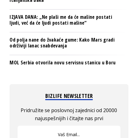
italijanska baka
IZJAVA DANA: „Ne plaši me da će mašine postati
ljudi, već da će ljudi postati mašine“
Od polja nane do žvakaće gume: Kako Mars gradi
održiviji lanac snabdevanja
MOL Serbia otvorila novu servisnu stanicu u Boru
BIZLIFE NEWSLETTER
Pridružite se poslovnoj zajednici od 20000
najuspešnijih i čitajte nas prvi