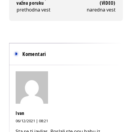
važnu poruku
(VIDEO)
prethodna vest
naredna vest
Komentari
Ivan
06/12/2021 | 08:21
Sta se ti javljas...Poslali ste onu babu iz