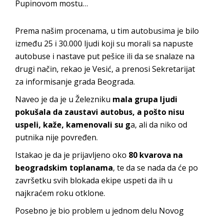
Pupinovom mostu…
Prema našim procenama, u tim autobusima je bilo
između 25 i 30.000 ljudi koji su morali sa napuste
autobuse i nastave put pešice ili da se snalaze na
drugi način, rekao je Vesić, a prenosi Sekretarijat
za informisanje grada Beograda.
Naveo je da je u Železniku
mala grupa ljudi
pokušala da zaustavi autobus, a pošto nisu
uspeli, kaže, kamenovali su g
a, ali da niko od
putnika nije povređen.
Istakao je da je prijavljeno oko
80 kvarova na
beogradskim toplanama
, te da se nada da će po
završetku svih blokada ekipe uspeti da ih u
najkraćem roku otklone.
Posebno je bio problem u jednom delu Novog