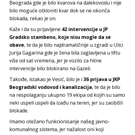
Beograda gde je bilo kvarova na dalekovodu i nije
bilo moguće otkloniti kvar dok se ne okonča
blokada, rekao je on.
Kaže i da su prijavljene
42 intervencije u JP
Gradsko stambeno, koje nisu mogle da se
obave
, te da je bilo najdramatičnije u zgradi u Ulici
Jurija Gagarina gde je žena bila zaglavljena u liftu
više od sat vremena, jer je vozilo za hitne
intervencije bilo blokirano na Gazeli.
Takođe, istakao je Vesić, bilo je i
36 prijava u JKP
Beogradski vodovod i kanalizacija
, te da je bilo
na respolaganju ukupno 19 ekipa od kojih su samo
neki uspeli uspeli da izađu na teren, jer su zaobišli
blokade.
Imamo otežano funkcionisanje našeg javno-
komunalnog sistema, jer nažalost oni koji