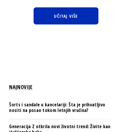
UČITAJ VIŠE
NAJNOVIJE
Šorts i sandale u kancelariji: Šta je prihvatljivo
nositi na posao tokom letnjih vrućina?
Generacija Z otkrila novi životni trend: Živite kao