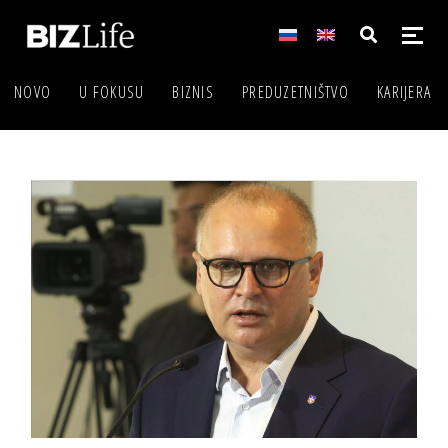
NOVO
U FOKUSU
BIZNIS
PREDUZETNIŠTVO
KARIJERA