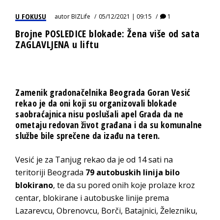
U FOKUSU
autor
BIZLife
05/12/2021 | 09:15
1
Brojne POSLEDICE blokade: Žena više od sata
ZAGLAVLJENA u liftu
Zamenik gradonačelnika Beograda Goran Vesić
rekao je da oni koji su organizovali blokade
saobraćajnica nisu poslušali apel Grada da ne
ometaju redovan život građana i da su komunalne
službe bile sprečene da izađu na teren.
Vesić je za Tanjug rekao da je od 14 sati na
teritoriji Beograda
79 autobuskih linija bilo
blokirano
, te da su pored onih koje prolaze kroz
centar, blokirane i autobuske linije prema
Lazarevcu, Obrenovcu, Borči, Batajnici, Železniku,