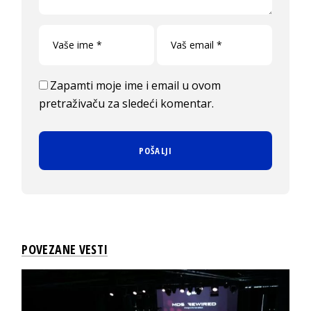
Zapamti moje ime i email u ovom
pretraživaču za sledeći komentar.
POVEZANE VESTI