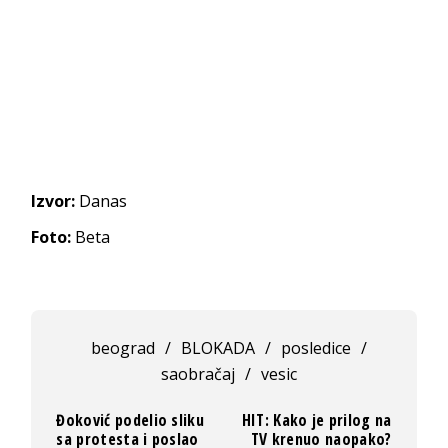
Izvor:
Danas
Foto:
Beta
beograd
/
BLOKADA
/
posledice
/
saobračaj
/
vesic
Đoković podelio sliku
HIT: Kako je prilog na
sa protesta i poslao
TV krenuo naopako?