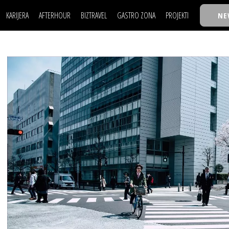
KARIJERA
AFTERHOUR
BIZTRAVEL
GASTRO ZONA
PROJEKTI
NE
POSAO
FILM I SCENA
NAJKOLEGA
LJUDI (HR)
KNJIGE
TASTY TALKS
POSAO
FILM I SCENA
NAJKOLEGA
JE
MOJ UGAO
AUTO SVET
30 ISPOD 30
LJUDI (HR)
KNJIGE
TASTY TALKS
USAVRŠAVANJE
STIL
BACK TO OFFIC
JE
MOJ UGAO
AUTO SVET
30 ISPOD 30
KNOW-HOW
WELLBEING
BIZBENDOVI
USAVRŠAVANJE
STIL
BACK TO OFFIC
BIZKOLEGIJUM
KNOW-HOW
WELLBEING
BIZBENDOVI
BMW BIZNIS LIG
BIZKOLEGIJUM
BIZLIFE WEEK
BMW BIZNIS LIG
IZJAVA GODINE
BIZLIFE WEEK
IZJAVA GODINE