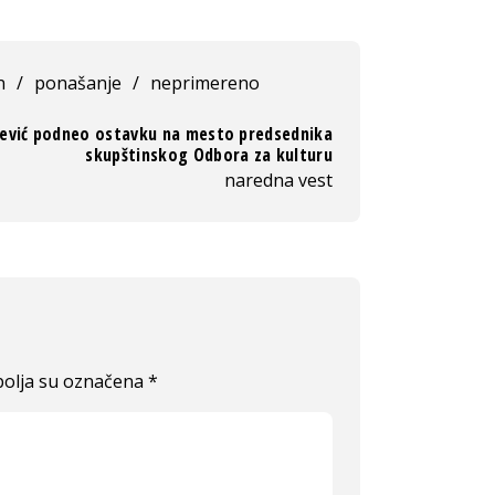
n
/
ponašanje
/
neprimereno
ević podneo ostavku na mesto predsednika
skupštinskog Odbora za kulturu
naredna vest
olja su označena
*