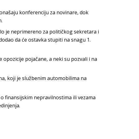
oponašaju konferenciju za novinare, dok
m.
o je neprimereno za političkog sekretara i
 dodao da će ostavka stupiti na snagu 1.
e opozicije pojačane, a neki su pozvali i na
na, koji je službenim automobilima na
 o finansijskim nepravilnostima ili vezama
dinjenja.