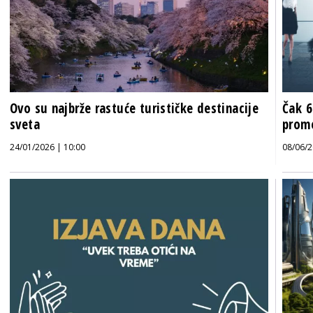
Ovo su najbrže rastuće turističke destinacije
Čak 6
sveta
prome
24/01/2026 | 10:00
08/06/2