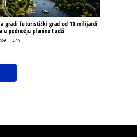
a gradi futuristički grad od 10 milijardi
a u podnožju planine Fudži
026 | 14:00