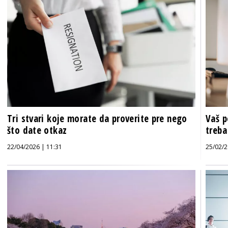
Tri stvari koje morate da proverite pre nego
Vaš p
što date otkaz
treba
22/04/2026 | 11:31
25/02/2