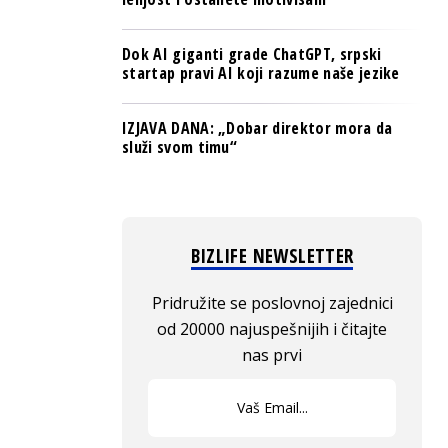
Dok AI giganti grade ChatGPT, srpski
startap pravi AI koji razume naše jezike
IZJAVA DANA: „Dobar direktor mora da
služi svom timu“
BIZLIFE NEWSLETTER
Pridružite se poslovnoj zajednici
od 20000 najuspešnijih i čitajte
nas prvi