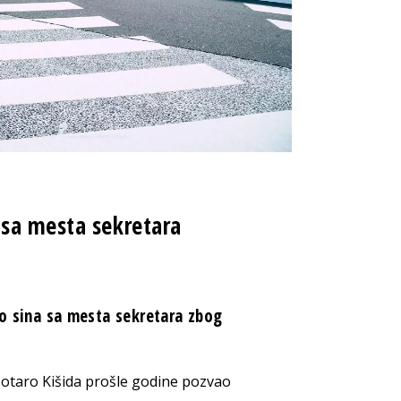
 sa mesta sekretara
io sina sa mesta sekretara zbog
 Šotaro Kišida prošle godine pozvao