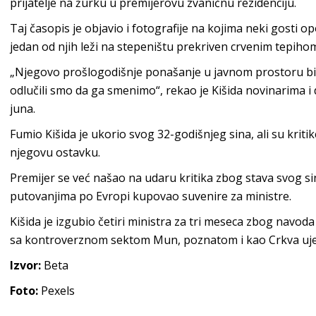
prijatelje na žurku u premijerovu zvaničnu rezidenciju.
Taj časopis je objavio i fotografije na kojima neki gosti 
jedan od njih leži na stepeništu prekriven crvenim tepiho
„Njegovo prošlogodišnje ponašanje u javnom prostoru bil
odlučili smo da ga smenimo“, rekao je Kišida novinarima i
juna.
Fumio Kišida je ukorio svog 32-godišnjeg sina, ali su kritik
njegovu ostavku.
Premijer se već našao na udaru kritika zbog stava svog si
putovanjima po Evropi kupovao suvenire za ministre.
Kišida je izgubio četiri ministra za tri meseca zbog navoda
sa kontroverznom sektom Mun, poznatom i kao Crkva uje
Izvor:
Beta
Foto:
Pexels