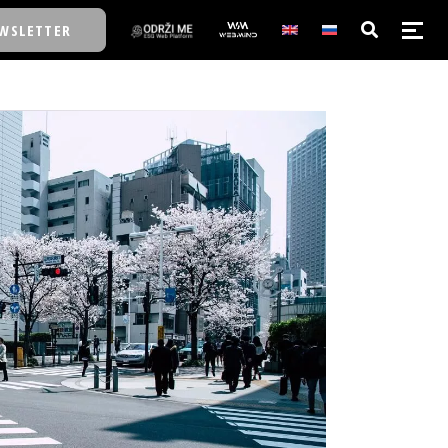
WSLETTER
E/SCHOOL
E/SCHOOL
A
A