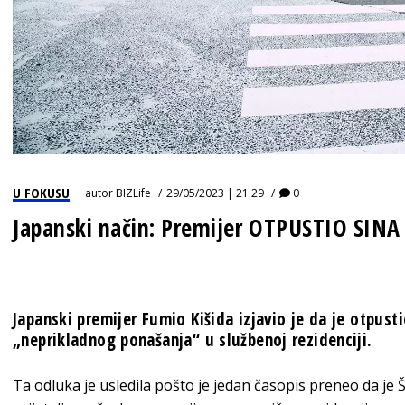
U FOKUSU
autor
BIZLife
29/05/2023 | 21:29
0
Japanski način: Premijer OTPUSTIO SINA
Japanski premijer Fumio Kišida izjavio je da je otpust
„neprikladnog ponašanja“ u službenoj rezidenciji.
Ta odluka je usledila pošto je jedan časopis preneo da je