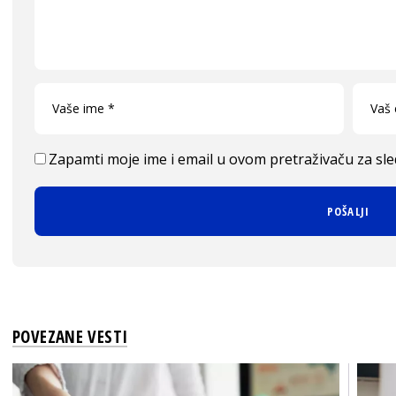
Zapamti moje ime i email u ovom pretraživaču za sl
POVEZANE VESTI