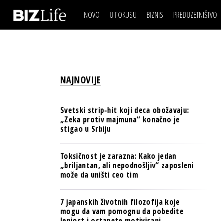
NOVO
U FOKUSU
BIZNIS
PREDUZETNIŠTVO
IZJAVA DANA
BIZNIS SCENA
VIDEO
REAL ESTATE
IZJAVA DANA
BIZNIS SCENA
BREND I KOMUNIKACI
VIDEO
REAL ESTATE
ESG & ENERGY
NAJNOVIJE
BREND I KOMUNIKACI
BANKE
ESG & ENERGY
OSIGURANJE
Svetski strip-hit koji deca obožavaju:
BANKE
„Zeka protiv majmuna“ konačno je
TECH I AI
stigao u Srbiju
OSIGURANJE
BIZNIS & SPORT
TECH I AI
Toksičnost je zarazna: Kako jedan
PULS REGIONA
„briljantan, ali nepodnošljiv“ zaposleni
BIZNIS & SPORT
može da uništi ceo tim
NOVO NA RAFU
PULS REGIONA
7 japanskih životnih filozofija koje
NOVO NA RAFU
mogu da vam pomognu da pobedite
lenjost i ostanete motivisani