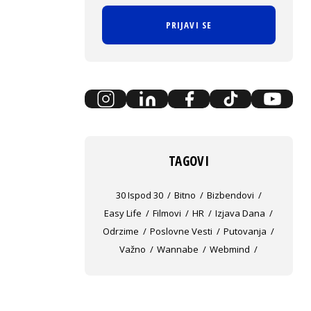
PRIJAVI SE
TAGOVI
30 Ispod 30
Bitno
Bizbendovi
Easy Life
Filmovi
HR
Izjava Dana
Odrzime
Poslovne Vesti
Putovanja
Važno
Wannabe
Webmind