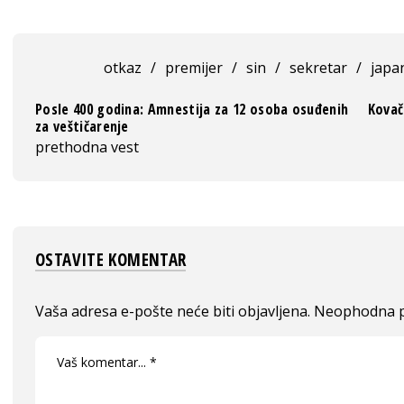
otkaz
/
premijer
/
sin
/
sekretar
/
japa
Posle 400 godina: Amnestija za 12 osoba osuđenih
Kovač
za veštičarenje
prethodna vest
OSTAVITE KOMENTAR
Vaša adresa e-pošte neće biti objavljena.
Neophodna p