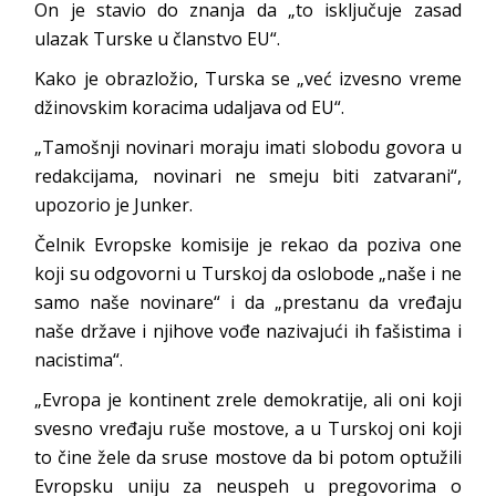
On je stavio do znanja da „to isključuje zasad
ulazak Turske u članstvo EU“.
Kako je obrazložio, Turska se „već izvesno vreme
džinovskim koracima udaljava od EU“.
„Tamošnji novinari moraju imati slobodu govora u
redakcijama, novinari ne smeju biti zatvarani“,
upozorio je Junker.
Čelnik Evropske komisije je rekao da poziva one
koji su odgovorni u Turskoj da oslobode „naše i ne
samo naše novinare“ i da „prestanu da vređaju
naše države i njihove vođe nazivajući ih fašistima i
nacistima“.
„Evropa je kontinent zrele demokratije, ali oni koji
svesno vređaju ruše mostove, a u Turskoj oni koji
to čine žele da sruse mostove da bi potom optužili
Evropsku uniju za neuspeh u pregovorima o