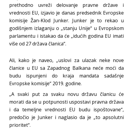
prethodno uvreži delovanje pravne države i
vrednosti EU, izjavio je danas predsednik Evropske
komisije Žan-Klod Junker. Junker je to rekao u
godišnjem izlaganju o „stanju Unije“ u Evropskom
parlamentu i istakao da će „idućih godina EU imati
više od 27 država članica“.
Ali, kako je naveo, „uslovi za ulazak neke nove
članice u EU sa Zapadnog Balkana neće moći da
budu ispunjeni do kraja mandata sadašnje
Evropske komisije“ 2019. godine.
„A svaki put za svaku novu državu članicu će
morati da se u potpunosti uspostavi pravna država
i da temeljne vrednosti EU budu ispoštovane“,
predočio je Junker i naglasio da je „to apsolutni
prioritet“.