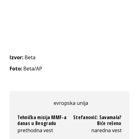
Izvor:
Beta
Foto:
Beta/AP
evropska unija
Tehnička misija MMF-a
Stefanović: Savamala?
danas u Beogradu
Biće rešeno
prethodna vest
naredna vest