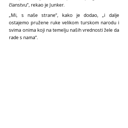
članstvu“, rekao je Junker.
„Mi, s naše strane“, kako je dodao, „i dalje
ostajemo pružene ruke velikom turskom narodu i
svima onima koji na temelju naših vrednosti žele da
rade s nama“.