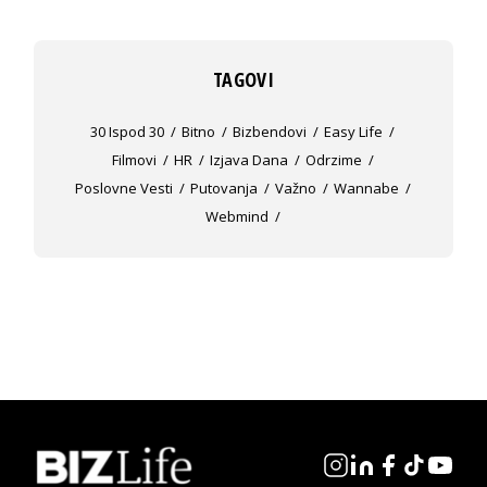
TAGOVI
30 Ispod 30
Bitno
Bizbendovi
Easy Life
Filmovi
HR
Izjava Dana
Odrzime
Poslovne Vesti
Putovanja
Važno
Wannabe
Webmind