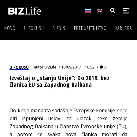
NOVO
U FOKUSU
BIZNIS
PREDUZETNIŠTVO
KARIJERA
U FOKUSU
autor
BIZLife
13/09/2017 | 10:52
0
Izveštaj o „stanju Unije“: Do 2019. bez
članica EU sa Zapadnog Balkana
Do kraja mandata sadašnje Evropske komisije neće
biti ispunjeni uslovi za ulazak neke zemlje
Zapadnog Balkana u članstvo Evropske unije (EU),
a potom će svaka nova članica morati da