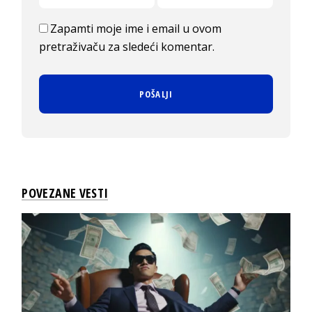
Zapamti moje ime i email u ovom
pretraživaču za sledeći komentar.
POVEZANE VESTI