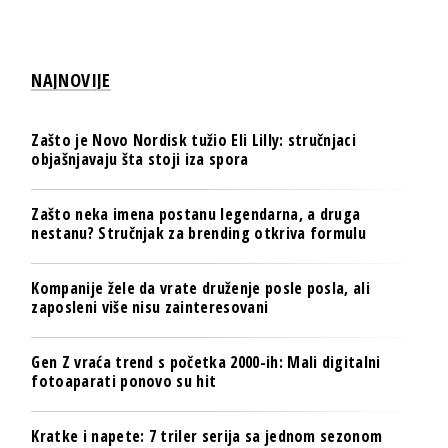
NAJNOVIJE
Zašto je Novo Nordisk tužio Eli Lilly: stručnjaci
objašnjavaju šta stoji iza spora
Zašto neka imena postanu legendarna, a druga
nestanu? Stručnjak za brending otkriva formulu
Kompanije žele da vrate druženje posle posla, ali
zaposleni više nisu zainteresovani
Gen Z vraća trend s početka 2000-ih: Mali digitalni
fotoaparati ponovo su hit
Kratke i napete: 7 triler serija sa jednom sezonom