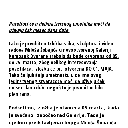
Posetioci će u delima izvrsnog umetnika moći da
uživaju čak mesec dana duže
Iako je prvobitno Izložba slika, skulptura i video
radova Miloša Šobajića u novootvorenoj Galeriji
Kombank Dvorane trebalo da bude otvorena od 05.
do 25. marta, zbog velikog interesovanja
posetilaca, izložba će biti otvorena DO 01. MAJA.
Tako će ljubitelji umetnosti, u delima ovog
jedinstvenog stvaracoca moći da uživaju čak
mesec dana duže nego što je prvobitno bilo
planirano.
Podsetimo, izložba je otvorena 05. marta, kada
je svečano i započeo rad Galerije. Tada je
ujedno i predstavljena i knjiga Miloša Šobajića