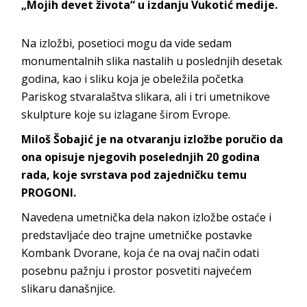
„Mojih devet života“ u izdanju Vukotić medije.
Na izložbi, posetioci mogu da vide sedam
monumentalnih slika nastalih u poslednjih desetak
godina, kao i sliku koja je obeležila početka
Pariskog stvaralaštva slikara, ali i tri umetnikove
skulpture koje su izlagane širom Evrope.
Miloš Šobajić je na otvaranju izložbe poručio da
ona opisuje njegovih poselednjih 20 godina
rada, koje svrstava pod zajedničku temu
PROGONI.
Navedena umetnička dela nakon izložbe ostaće i
predstavljaće deo trajne umetničke postavke
Kombank Dvorane, koja će na ovaj način odati
posebnu pažnju i prostor posvetiti najvećem
slikaru današnjice.