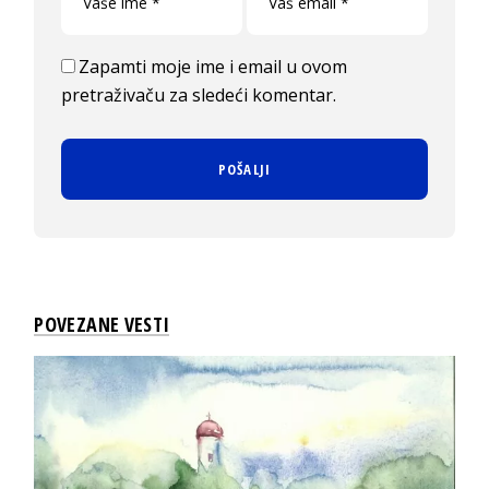
Zapamti moje ime i email u ovom
pretraživaču za sledeći komentar.
POVEZANE VESTI