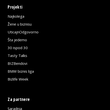
Projekti
Najkolega
Žene u biznisu
UticajnOdgovorno
Šta jedemo
30 ispod 30
Tasty Talks
BIZBendovi
BMW biznis liga
Bizlife Week
Za partnere
Saradnja