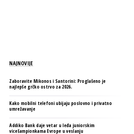
NAJNOVIJE
Zaboravite Mikonos i Santorini: Proglašeno je
najlepše grčko ostrvo za 2026.
Kako mobilni telefoni ubijaju poslovno i privatno
umrežavanje
Addiko Bank daje vetar u leđa juniorskim
vicešampionkama Evrope u veslanju