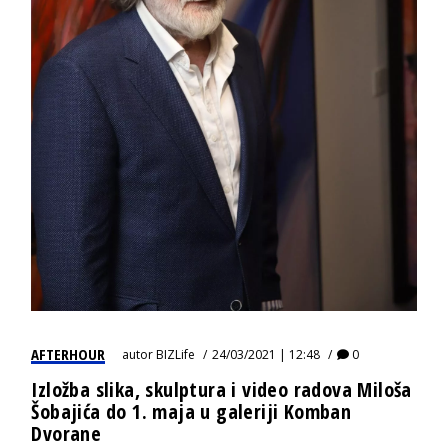
AFTERHOUR
autor
BIZLife
24/03/2021 | 12:48
0
Izložba slika, skulptura i video radova Miloša
Šobajića do 1. maja u galeriji Komban
Dvorane