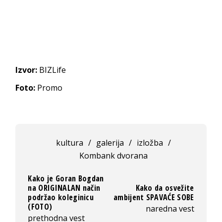
Izvor:
BIZLife
Foto:
Promo
kultura
/
galerija
/
izložba
/
Kombank dvorana
Kako je Goran Bogdan
na ORIGINALAN način
Kako da osvežite
podržao koleginicu
ambijent SPAVAĆE SOBE
(FOTO)
naredna vest
prethodna vest