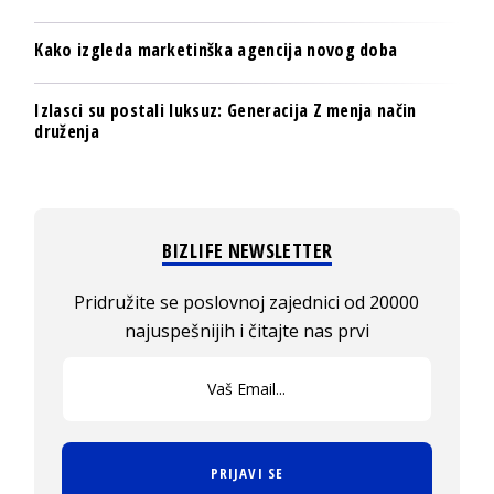
Kako izgleda marketinška agencija novog doba
Izlasci su postali luksuz: Generacija Z menja način
druženja
BIZLIFE NEWSLETTER
Pridružite se poslovnoj zajednici od 20000
najuspešnijih i čitajte nas prvi
PRIJAVI SE