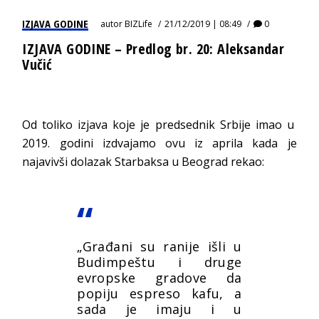
IZJAVA GODINE
autor
BIZLife
21/12/2019 | 08:49
0
IZJAVA GODINE – Predlog br. 20: Aleksandar
Vučić
Od toliko izjava koje je predsednik Srbije imao u
2019. godini izdvajamo ovu iz aprila kada je
najavivši dolazak Starbaksa u Beograd rekao:
„Građani su ranije išli u
Budimpeštu i druge
evropske gradove da
popiju espreso kafu, a
sada je imaju i u