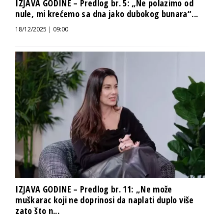
IZJAVA GODINE – Predlog br. 5: „Ne polazimo od
nule, mi krećemo sa dna jako dubokog bunara“...
18/12/2025 | 09:00
IZJAVA GODINE – Predlog br. 11: „Ne može
muškarac koji ne doprinosi da naplati duplo više
zato što n...