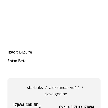
Izvor:
BIZLife
Foto:
Beta
starbaks
/
aleksandar vučić
/
izjava godine
IZJAVA GODINE –
Ovo je BIZLife IZJAVA