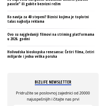
pasoše“ ili gubite bezvizni režim
Ko navija za 40 stepeni? Biznisi kojima je toplotni
talas najbolja reklama
Ovo su najgledaniji filmovi na striming platformama
u 2026. godini
Holivudska bioskopska renesansa: Četiri filma, četiri
milijarde i jedna velika poruka
BIZLIFE NEWSLETTER
Pridružite se poslovnoj zajednici od 20000
najuspešnijih i čitajte nas prvi