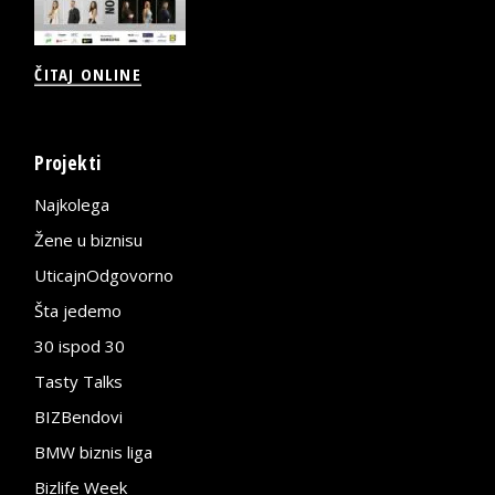
ČITAJ ONLINE
Projekti
Najkolega
Žene u biznisu
UticajnOdgovorno
Šta jedemo
30 ispod 30
Tasty Talks
BIZBendovi
BMW biznis liga
Bizlife Week