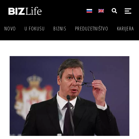
NOVO
U FOKUSU
BIZNIS
PREDUZETNIŠTVO
KARIJERA