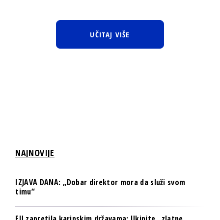
UČITAJ VIŠE
NAJNOVIJE
IZJAVA DANA: „Dobar direktor mora da služi svom
timu“
EU zapretila karipskim državama: Ukinite „zlatne