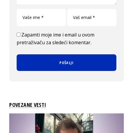
Zapamti moje ime i email u ovom
pretraživaču za sledeći komentar.
POVEZANE VESTI