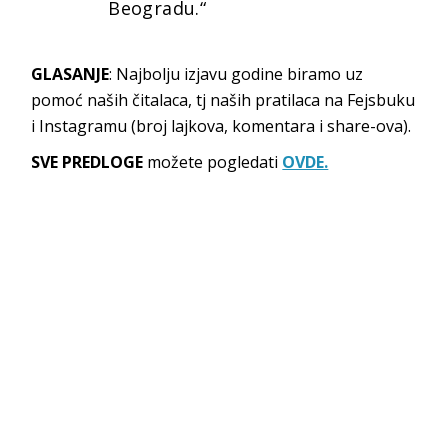
Beogradu.“
GLASANJE
: Najbolju izjavu godine biramo uz
pomoć naših čitalaca, tj naših pratilaca na Fejsbuku
i Instagramu (broj lajkova, komentara i share-ova).
SVE PREDLOGE
možete pogledati
OVDE.