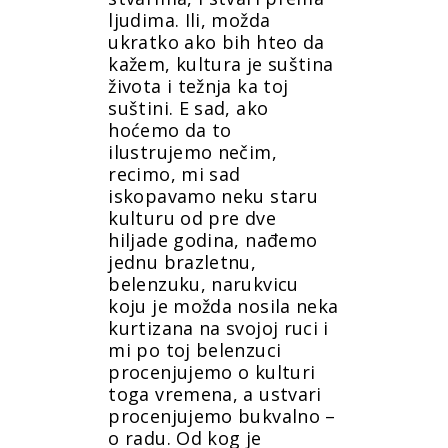
ljudima. Ili, možda
ukratko ako bih hteo da
kažem, kultura je suština
života i težnja ka toj
suštini. E sad, ako
hoćemo da to
ilustrujemo nečim,
recimo, mi sad
iskopavamo neku staru
kulturu od pre dve
hiljade godina, nađemo
jednu brazletnu,
belenzuku, narukvicu
koju je možda nosila neka
kurtizana na svojoj ruci i
mi po toj belenzuci
procenjujemo o kulturi
toga vremena, a ustvari
procenjujemo bukvalno –
o radu. Od kog je