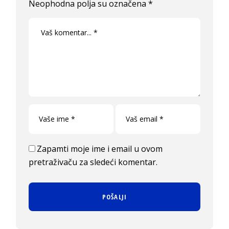
Neophodna polja su označena
*
Zapamti moje ime i email u ovom
pretraživaču za sledeći komentar.