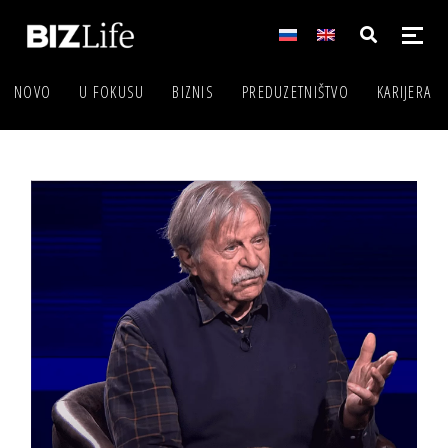
NOVO
U FOKUSU
BIZNIS
PREDUZETNIŠTVO
KARIJERA