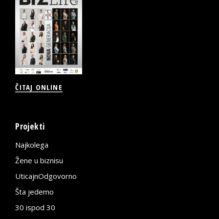
ČITAJ ONLINE
Projekti
Najkolega
Žene u biznisu
UticajnOdgovorno
Šta jedemo
30 ispod 30