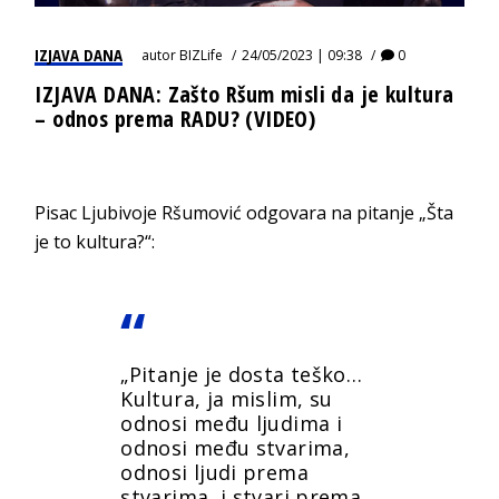
IZJAVA DANA
autor
BIZLife
24/05/2023 | 09:38
0
IZJAVA DANA: Zašto Ršum misli da je kultura
– odnos prema RADU? (VIDEO)
Pisac Ljubivoje Ršumović odgovara na pitanje „Šta
je to kultura?“:
„Pitanje je dosta teško…
Kultura, ja mislim, su
odnosi među ljudima i
odnosi među stvarima,
odnosi ljudi prema
stvarima, i stvari prema