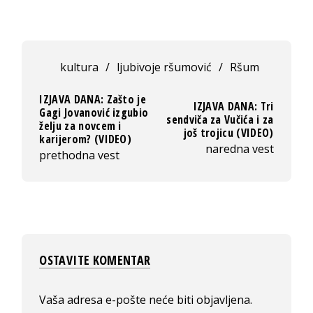
kultura
/
ljubivoje ršumović
/
Ršum
IZJAVA DANA: Zašto je
IZJAVA DANA: Tri
Gagi Jovanović izgubio
sendviča za Vučića i za
želju za novcem i
još trojicu (VIDEO)
karijerom? (VIDEO)
naredna vest
prethodna vest
OSTAVITE KOMENTAR
Vaša adresa e-pošte neće biti objavljena.