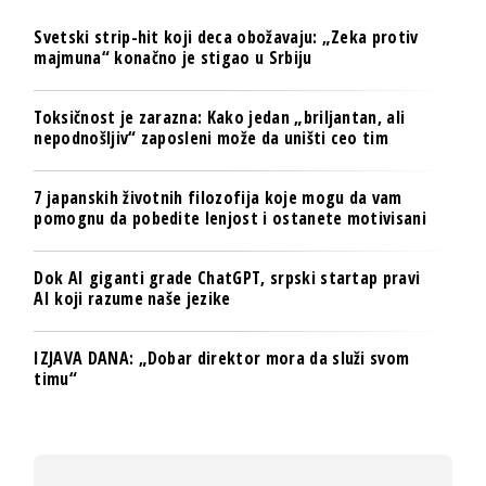
Svetski strip-hit koji deca obožavaju: „Zeka protiv
majmuna“ konačno je stigao u Srbiju
Toksičnost je zarazna: Kako jedan „briljantan, ali
nepodnošljiv“ zaposleni može da uništi ceo tim
7 japanskih životnih filozofija koje mogu da vam
pomognu da pobedite lenjost i ostanete motivisani
Dok AI giganti grade ChatGPT, srpski startap pravi
AI koji razume naše jezike
IZJAVA DANA: „Dobar direktor mora da služi svom
timu“