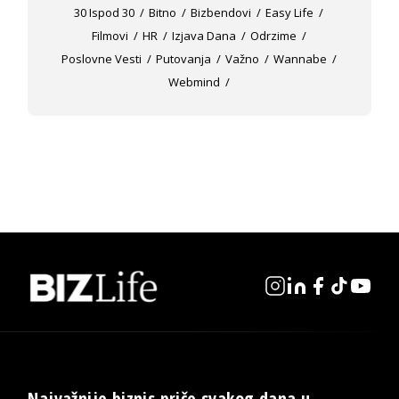
30 Ispod 30
Bitno
Bizbendovi
Easy Life
Filmovi
HR
Izjava Dana
Odrzime
Poslovne Vesti
Putovanja
Važno
Wannabe
Webmind
Najvažnije biznis priče svakog dana u