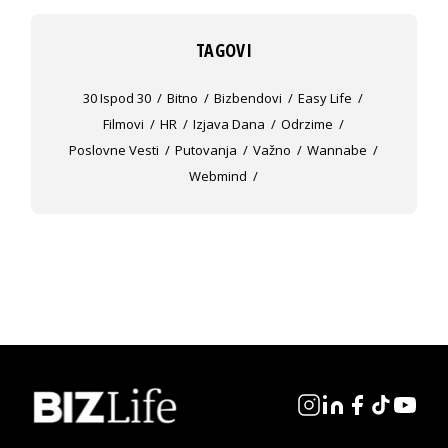
TAGOVI
30 Ispod 30
Bitno
Bizbendovi
Easy Life
Filmovi
HR
Izjava Dana
Odrzime
Poslovne Vesti
Putovanja
Važno
Wannabe
Webmind