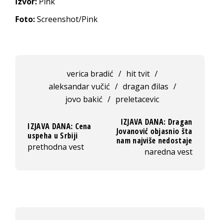
Izvor:
Pink
Foto:
Screenshot/Pink
verica bradić
/
hit tvit
/
aleksandar vučić
/
dragan đilas
/
jovo bakić
/
preletacevic
IZJAVA DANA: Dragan
IZJAVA DANA: Cena
Jovanović objasnio šta
uspeha u Srbiji
nam najviše nedostaje
prethodna vest
naredna vest