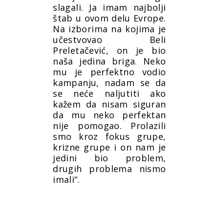
slagali. Ja imam najbolji
štab u ovom delu Evrope.
Na izborima na kojima je
učestvovao Beli
Preletačević, on je bio
naša jedina briga. Neko
mu je perfektno vodio
kampanju, nadam se da
se neće naljutiti ako
kažem da nisam siguran
da mu neko perfektan
nije pomogao. Prolazili
smo kroz fokus grupe,
krizne grupe i on nam je
jedini bio problem,
drugih problema nismo
imali“.