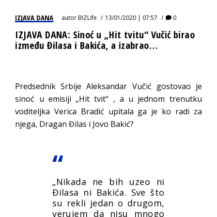
IZJAVA DANA
autor
BIZLife
13/01/2020 | 07:57
0
IZJAVA DANA: Sinoć u „Hit tvitu“ Vučić birao
između Đilasa i Bakića, a izabrao…
Predsednik Srbije Aleksandar Vučić gostovao je
sinoć u emisiji „Hit tvit“ , a u jednom trenutku
voditeljka Verica Bradić upitala ga je ko radi za
njega, Dragan Đilas i Jovo Bakić?
„Nikada ne bih uzeo ni
Đilasa ni Bakića. Sve što
su rekli jedan o drugom,
verujem da nisu mnogo