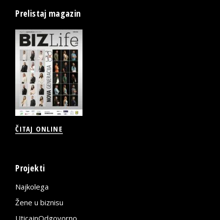
Prelistaj magazin
ČITAJ ONLINE
Projekti
Najkolega
Žene u biznisu
UticajnOdgovorno