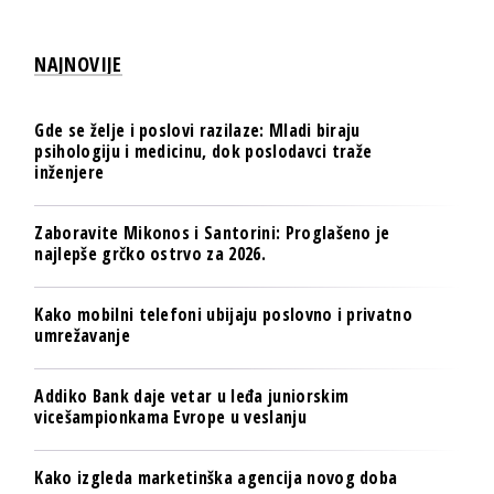
NAJNOVIJE
Gde se želje i poslovi razilaze: Mladi biraju
psihologiju i medicinu, dok poslodavci traže
inženjere
Zaboravite Mikonos i Santorini: Proglašeno je
najlepše grčko ostrvo za 2026.
Kako mobilni telefoni ubijaju poslovno i privatno
umrežavanje
Addiko Bank daje vetar u leđa juniorskim
vicešampionkama Evrope u veslanju
Kako izgleda marketinška agencija novog doba