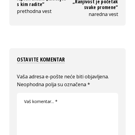
„Ranjivost je početak
s kim radite“
svake promene“
prethodna vest
naredna vest
OSTAVITE KOMENTAR
Vaša adresa e-pošte neće biti objavljena.
Neophodna polja su označena
*