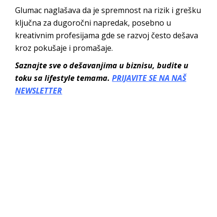
Glumac naglašava da je spremnost na rizik i grešku
ključna za dugoročni napredak, posebno u
kreativnim profesijama gde se razvoj često dešava
kroz pokušaje i promašaje.
Saznajte sve o dešavanjima u biznisu, budite u
toku sa lifestyle temama.
PRIJAVITE SE NA NAŠ
NEWSLETTER