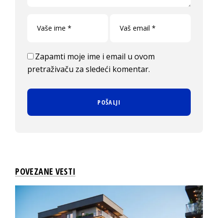
Zapamti moje ime i email u ovom
pretraživaču za sledeći komentar.
POVEZANE VESTI