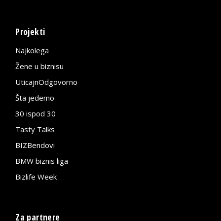
Projekti
Najkolega
Žene u biznisu
UticajnOdgovorno
Šta jedemo
30 ispod 30
Tasty Talks
BIZBendovi
BMW biznis liga
Bizlife Week
Za partnere