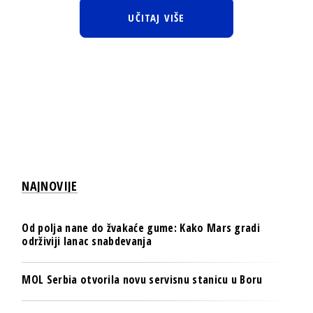
UČITAJ VIŠE
NAJNOVIJE
Od polja nane do žvakaće gume: Kako Mars gradi
održiviji lanac snabdevanja
MOL Serbia otvorila novu servisnu stanicu u Boru