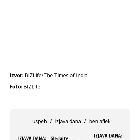
Izvor:
BIZLife/The Times of India
Foto:
BIZLife
uspeh
/
izjava dana
/
ben aflek
IZJAVA DANA:
IZJAVA DANA: „Gledajte