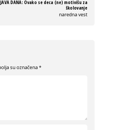
ZJAVA DANA: Ovako se deca (ne) motivišu za
školovanje
naredna vest
olja su označena
*