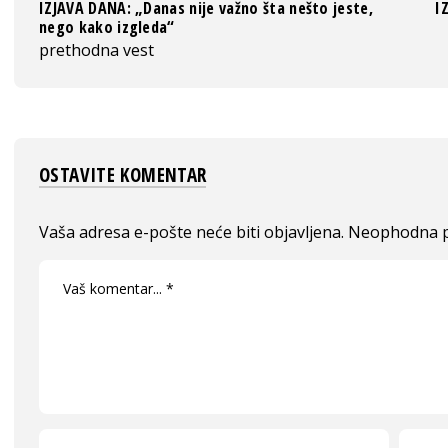
IZJAVA DANA: „Danas nije važno šta nešto jeste,
I
nego kako izgleda“
prethodna vest
OSTAVITE KOMENTAR
Vaša adresa e-pošte neće biti objavljena.
Neophodna p