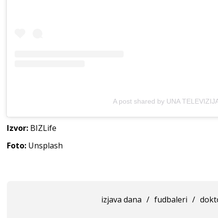
A post shared by UNA TELEVIZIJA 
Izvor:
BIZLife
Foto:
Unsplash
izjava dana
/
fudbaleri
/
dokt