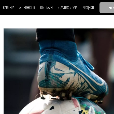
KARIJERA
AFTERHOUR
BIZTRAVEL
GASTRO ZONA
PROJEKTI
NE
POSAO
FILM I SCENA
NAJKOLEGA
LJUDI (HR)
KNJIGE
TASTY TALKS
POSAO
FILM I SCENA
NAJKOLEGA
JE
MOJ UGAO
AUTO SVET
30 ISPOD 30
LJUDI (HR)
KNJIGE
TASTY TALKS
USAVRŠAVANJE
STIL
BACK TO OFFIC
JE
MOJ UGAO
AUTO SVET
30 ISPOD 30
KNOW-HOW
WELLBEING
BIZBENDOVI
USAVRŠAVANJE
STIL
BACK TO OFFIC
BIZKOLEGIJUM
KNOW-HOW
WELLBEING
BIZBENDOVI
BMW BIZNIS LIG
BIZKOLEGIJUM
BIZLIFE WEEK
BMW BIZNIS LIG
IZJAVA GODINE
BIZLIFE WEEK
IZJAVA GODINE