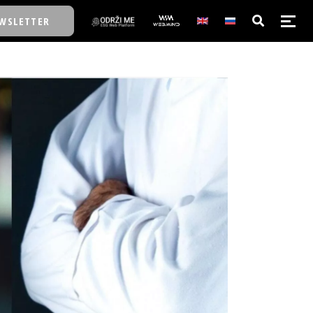
WSLETTER
E/SCHOOL
E/SCHOOL
A
A