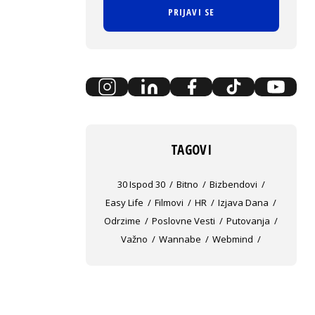
PRIJAVI SE
TAGOVI
30 Ispod 30
Bitno
Bizbendovi
Easy Life
Filmovi
HR
Izjava Dana
Odrzime
Poslovne Vesti
Putovanja
Važno
Wannabe
Webmind