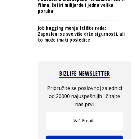
filma, četiri milijarde i jedna velika
poruka
Job hugging menja tržište rada:
Zaposleni se sve više drže sigurnosti, ali
to može imati posledice
BIZLIFE NEWSLETTER
Pridružite se poslovnoj zajednici
od 20000 najuspešnijih i čitajte
nas prvi