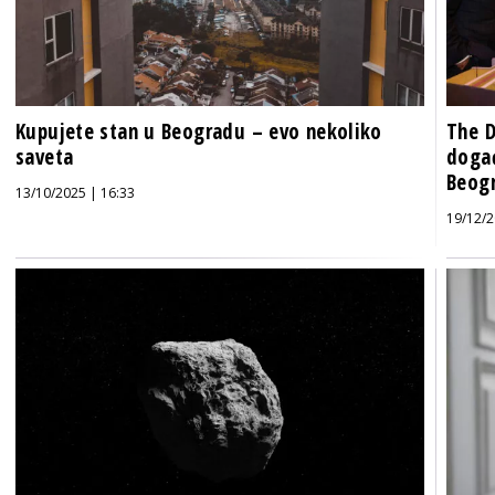
Kupujete stan u Beogradu – evo nekoliko
The D
saveta
događ
Beog
13/10/2025 | 16:33
19/12/2