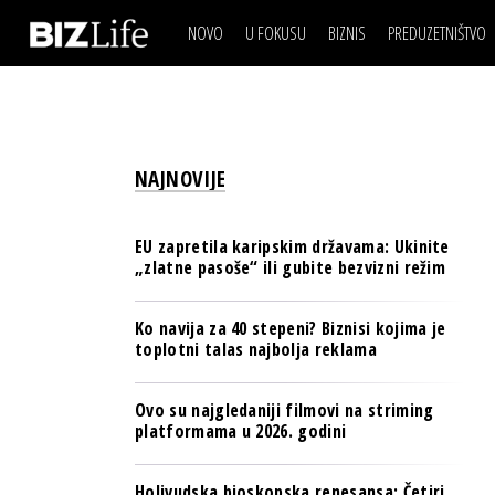
NOVO
U FOKUSU
BIZNIS
PREDUZETNIŠTVO
IZJAVA DANA
BIZNIS SCENA
VIDEO
REAL ESTATE
IZJAVA DANA
BIZNIS SCENA
BREND I KOMUNIKACI
VIDEO
REAL ESTATE
ESG & ENERGY
NAJNOVIJE
BREND I KOMUNIKACI
BANKE
ESG & ENERGY
OSIGURANJE
EU zapretila karipskim državama: Ukinite
BANKE
„zlatne pasoše“ ili gubite bezvizni režim
TECH I AI
OSIGURANJE
BIZNIS & SPORT
Ko navija za 40 stepeni? Biznisi kojima je
TECH I AI
toplotni talas najbolja reklama
PULS REGIONA
BIZNIS & SPORT
NOVO NA RAFU
Ovo su najgledaniji filmovi na striming
PULS REGIONA
platformama u 2026. godini
NOVO NA RAFU
Holivudska bioskopska renesansa: Četiri