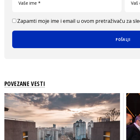
Zapamti moje ime i email u ovom pretraživaču za sl
POVEZANE VESTI