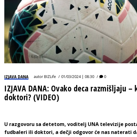
IZJAVA DANA
autor
BIZLife
01/03/2024 | 08:30
0
IZJAVA DANA: Ovako deca razmišljaju – ko
doktori? (VIDEO)
U razgovoru sa detetom, voditelj UNA televizije post
fudbaleri ili doktori, a dečji odgovor će nas naterati 