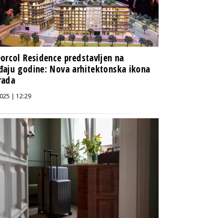
orcol Residence predstavljen na
aju godine: Nova arhitektonska ikona
rada
025 | 12:29