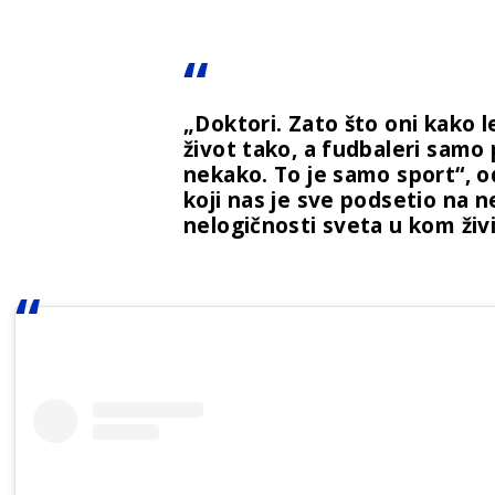
„Doktori. Zato što oni kako 
život tako, a fudbaleri samo
nekako. To je samo sport“, o
koji nas je sve podsetio na 
nelogičnosti sveta u kom ži