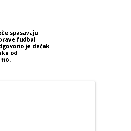
leče spasavaju
 prave fudbal
dgovorio je dečak
neke od
vimo.