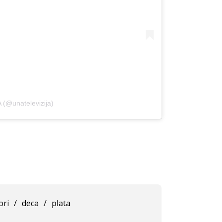
(@unatelevizija)
ori
/
deca
/
plata