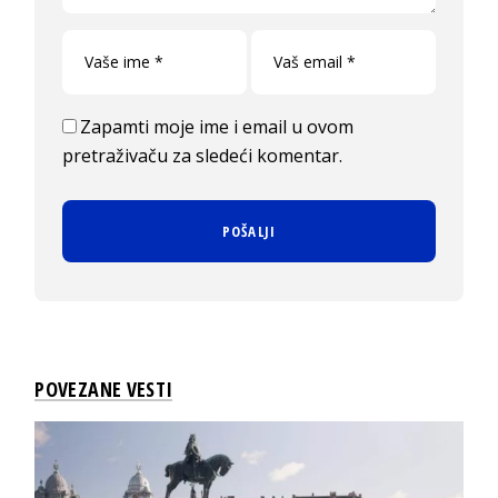
Zapamti moje ime i email u ovom
pretraživaču za sledeći komentar.
POVEZANE VESTI