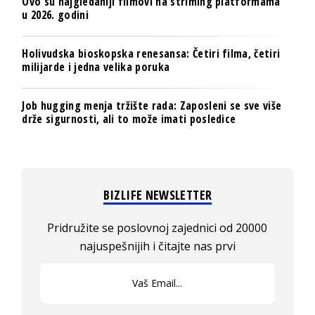
Ovo su najgledaniji filmovi na striming platformama
u 2026. godini
Holivudska bioskopska renesansa: Četiri filma, četiri
milijarde i jedna velika poruka
Job hugging menja tržište rada: Zaposleni se sve više
drže sigurnosti, ali to može imati posledice
BIZLIFE NEWSLETTER
Pridružite se poslovnoj zajednici od 20000
najuspešnijih i čitajte nas prvi