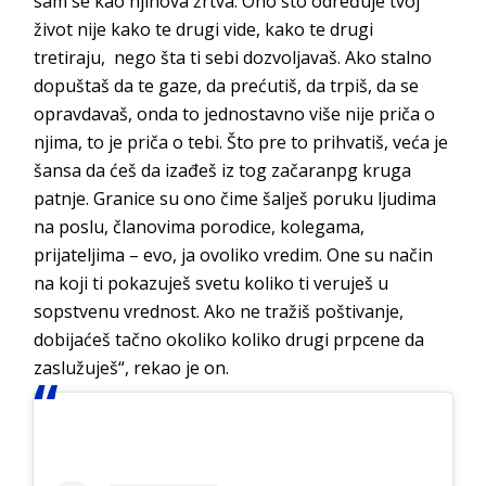
sam se kao njihova žrtva. Ono što određuje tvoj
život nije kako te drugi vide, kako te drugi
tretiraju, nego šta ti sebi dozvoljavaš. Ako stalno
dopuštaš da te gaze, da prećutiš, da trpiš, da se
opravdavaš, onda to jednostavno više nije priča o
njima, to je priča o tebi. Što pre to prihvatiš, veća je
šansa da ćeš da izađeš iz tog začaranpg kruga
patnje. Granice su ono čime šalješ poruku ljudima
na poslu, članovima porodice, kolegama,
prijateljima – evo, ja ovoliko vredim. One su način
na koji ti pokazuješ svetu koliko ti veruješ u
sopstvenu vrednost. Ako ne tražiš poštivanje,
dobijaćeš tačno okoliko koliko drugi prpcene da
zaslužuješ“, rekao je on.