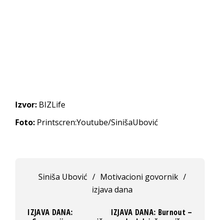
Izvor:
BIZLife
Foto:
Printscren:Youtube/SinišaUbović
Siniša Ubović
/
Motivacioni govornik
/
izjava dana
IZJAVA DANA:
IZJAVA DANA: Burnout –