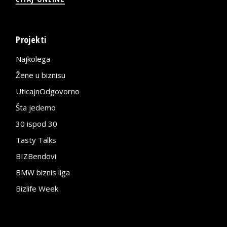
Projekti
Najkolega
Žene u biznisu
UticajnOdgovorno
Šta jedemo
30 ispod 30
Tasty Talks
BIZBendovi
BMW biznis liga
Bizlife Week