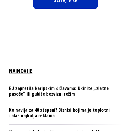
UČITAJ VIŠE
NAJNOVIJE
EU zapretila karipskim državama: Ukinite „zlatne
pasoše“ ili gubite bezvizni režim
Ko navija za 40 stepeni? Biznisi kojima je toplotni
talas najbolja reklama