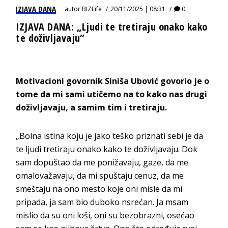
IZJAVA DANA
autor
BIZLife
20/11/2025 | 08:31
0
IZJAVA DANA: „Ljudi te tretiraju onako kako
te doživljavaju“
Motivacioni govornik Siniša Ubović govorio je o
tome da mi sami utičemo na to kako nas drugi
doživljavaju, a samim tim i tretiraju.
„Bolna istina koju je jako teško priznati sebi je da
te ljudi tretiraju onako kako te doživljavaju. Dok
sam dopuštao da me ponižavaju, gaze, da me
omalovažavaju, da mi spuštaju cenuz, da me
smeštaju na ono mesto koje oni misle da mi
pripada, ja sam bio duboko nsrećan. Ja msam
mislio da su oni loši, oni su bezobrazni, osećao