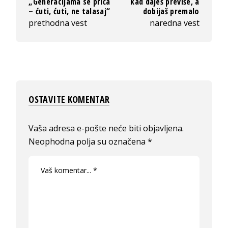
„Generacijama se priča
kad daješ previše, a
– ćuti, ćuti, ne talasaj“
dobijaš premalo
prethodna vest
naredna vest
OSTAVITE KOMENTAR
Vaša adresa e-pošte neće biti objavljena.
Neophodna polja su označena
*