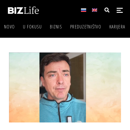
NOVO
U FOKUSU
BIZNIS
PREDUZETNIŠTVO
KARIJERA