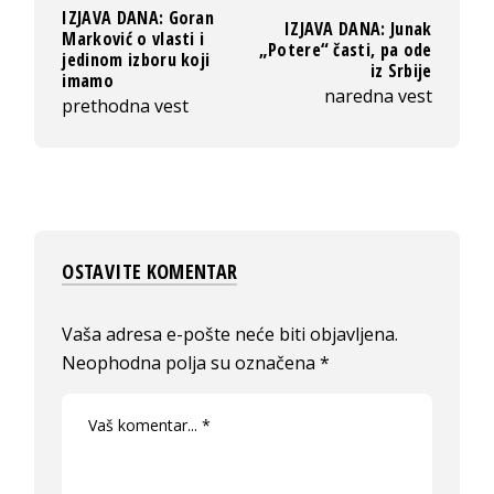
IZJAVA DANA: Goran
IZJAVA DANA: Junak
Marković o vlasti i
„Potere“ časti, pa ode
jedinom izboru koji
iz Srbije
imamo
naredna vest
prethodna vest
OSTAVITE KOMENTAR
Vaša adresa e-pošte neće biti objavljena.
Neophodna polja su označena
*