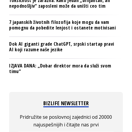
Toksičnost je zarazna: Kako jedan „briljantan, ali
nepodnošljiv“ zaposleni može da uništi ceo tim
7 japanskih životnih filozofija koje mogu da vam
pomognu da pobedite lenjost i ostanete motivisani
Dok AI giganti grade ChatGPT, srpski startap pravi
AI koji razume naše jezike
IZJAVA DANA: „Dobar direktor mora da služi svom
timu“
BIZLIFE NEWSLETTER
Pridružite se poslovnoj zajednici od 20000
najuspešnijih i čitajte nas prvi