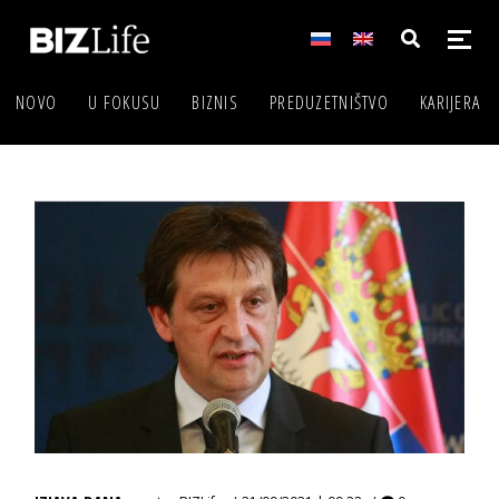
NOVO
U FOKUSU
BIZNIS
PREDUZETNIŠTVO
KARIJERA