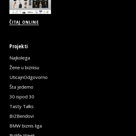
ČITAJ ONLINE
Projekti
Najkolega
Žene u biznisu
UticajnOdgovorno
Šta jedemo
30 ispod 30
Tasty Talks
BIZBendovi
BMW biznis liga
Bizlife Week