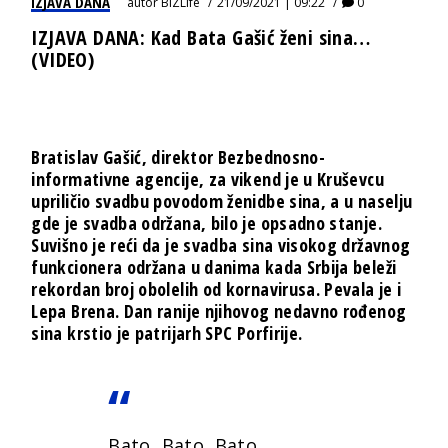
IZJAVA DANA
autor
BIZLife
21/09/2021 | 09:22
0
IZJAVA DANA: Kad Bata Gašić ženi sina…
(VIDEO)
Bratislav Gašić, direktor Bezbednosno-
informativne agencije, za vikend je u Kruševcu
upriličio svadbu povodom ženidbe sina, a u naselju
gde je svadba održana, bilo je opsadno stanje.
Suvišno je reći da je svadba sina visokog državnog
funkcionera održana u danima kada Srbija beleži
rekordan broj obolelih od kornavirusa. Pevala je i
Lepa Brena. Dan ranije njihovog nedavno rođenog
sina krstio je patrijarh SPC Porfirije.
Bato, Bato, Bato