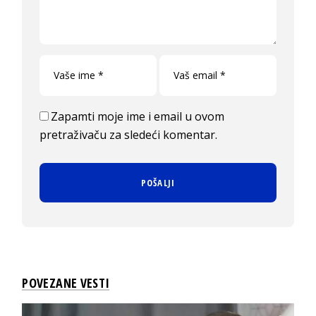
Zapamti moje ime i email u ovom
pretraživaču za sledeći komentar.
POVEZANE VESTI