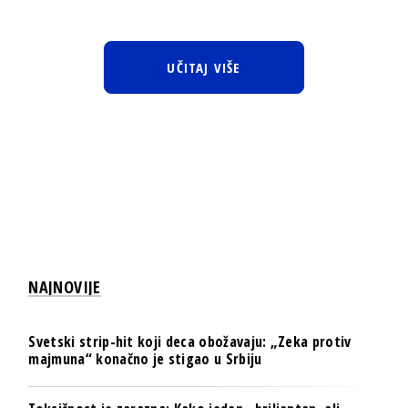
UČITAJ VIŠE
NAJNOVIJE
Svetski strip-hit koji deca obožavaju: „Zeka protiv
majmuna“ konačno je stigao u Srbiju