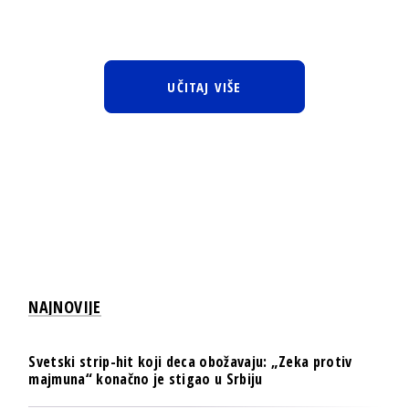
UČITAJ VIŠE
NAJNOVIJE
Svetski strip-hit koji deca obožavaju: „Zeka protiv
majmuna“ konačno je stigao u Srbiju