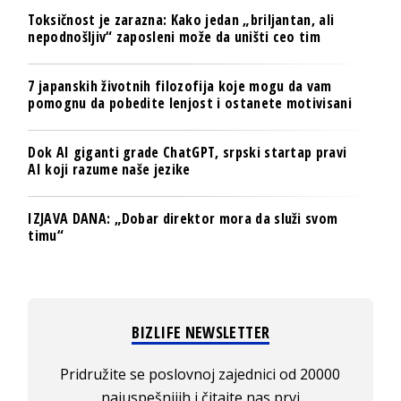
Toksičnost je zarazna: Kako jedan „briljantan, ali
nepodnošljiv“ zaposleni može da uništi ceo tim
7 japanskih životnih filozofija koje mogu da vam
pomognu da pobedite lenjost i ostanete motivisani
Dok AI giganti grade ChatGPT, srpski startap pravi
AI koji razume naše jezike
IZJAVA DANA: „Dobar direktor mora da služi svom
timu“
BIZLIFE NEWSLETTER
Pridružite se poslovnoj zajednici od 20000
najuspešnijih i čitajte nas prvi