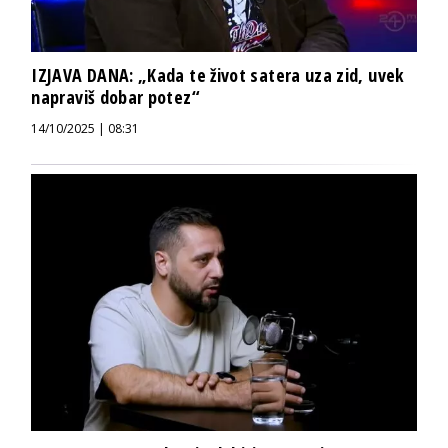
IZJAVA DANA: „Kada te život satera uza zid, uvek
napraviš dobar potez“
14/10/2025 | 08:31