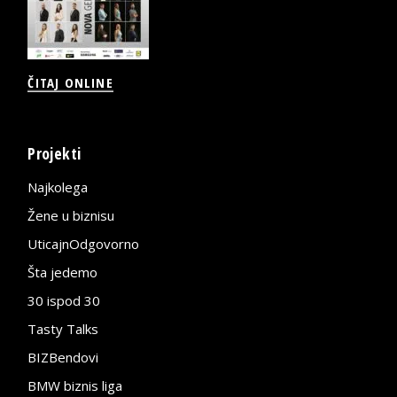
ČITAJ ONLINE
Projekti
Najkolega
Žene u biznisu
UticajnOdgovorno
Šta jedemo
30 ispod 30
Tasty Talks
BIZBendovi
BMW biznis liga