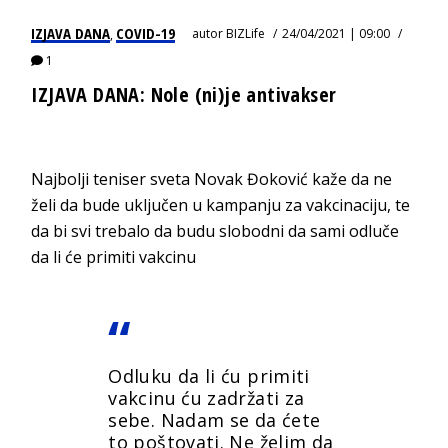
IZJAVA DANA
COVID-19
autor
BIZLife
24/04/2021 | 09:00
,
1
IZJAVA DANA: Nole (ni)je antivakser
Najbolji teniser sveta Novak Đoković kaže da ne
želi da bude uključen u kampanju za vakcinaciju, te
da bi svi trebalo da budu slobodni da sami odluče
da li će primiti vakcinu
Odluku da li ću primiti
vakcinu ću zadržati za
sebe. Nadam se da ćete
to poštovati. Ne želim da