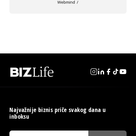
Webmind
Najvažnije biznis priče svakog dana u
inboksu