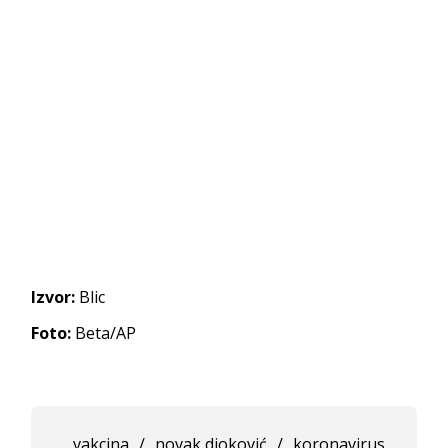
Izvor:
Blic
Foto:
Beta/AP
vakcina
/
novak djoković
/
koronavirus