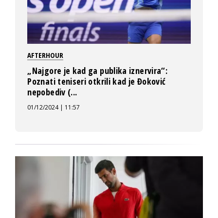
AFTERHOUR
„Najgore je kad ga publika iznervira“:
Poznati teniseri otkrili kad je Đoković
nepobediv (...
01/12/2024 | 11:57