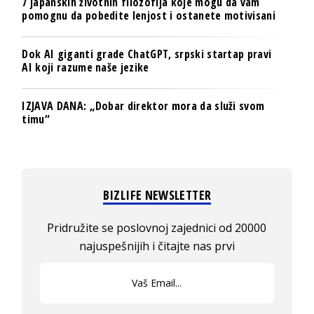
7 japanskih životnih filozofija koje mogu da vam
pomognu da pobedite lenjost i ostanete motivisani
Dok AI giganti grade ChatGPT, srpski startap pravi
AI koji razume naše jezike
IZJAVA DANA: „Dobar direktor mora da služi svom
timu“
BIZLIFE NEWSLETTER
Pridružite se poslovnoj zajednici od 20000
najuspešnijih i čitajte nas prvi