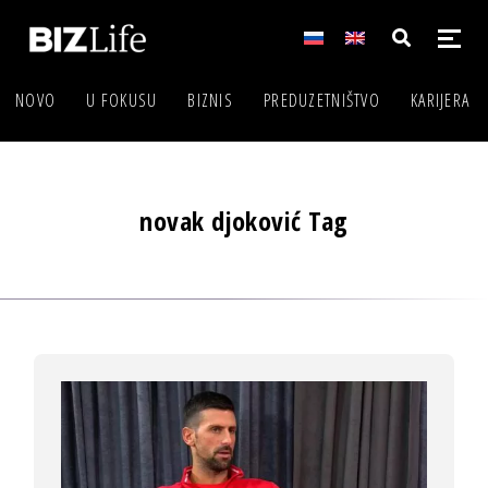
NOVO
U FOKUSU
BIZNIS
PREDUZETNIŠTVO
KARIJERA
novak djoković Tag