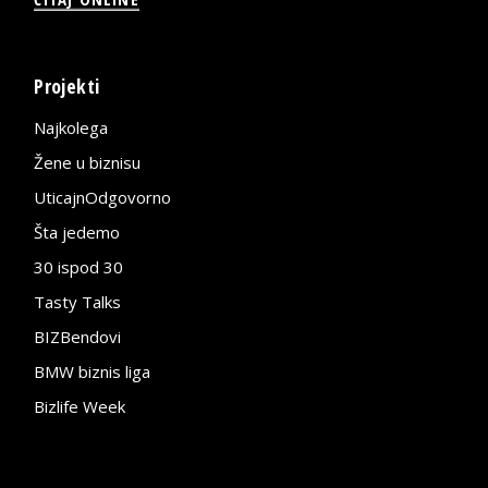
Projekti
Najkolega
Žene u biznisu
UticajnOdgovorno
Šta jedemo
30 ispod 30
Tasty Talks
BIZBendovi
BMW biznis liga
Bizlife Week