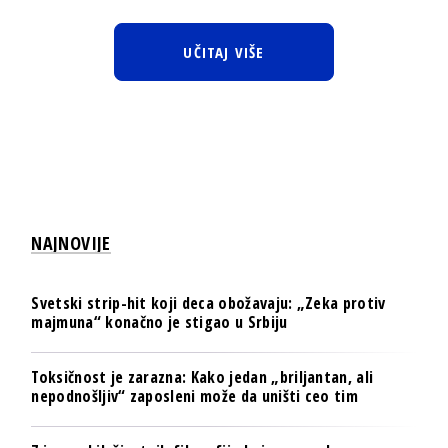
UČITAJ VIŠE
NAJNOVIJE
Svetski strip-hit koji deca obožavaju: „Zeka protiv
majmuna“ konačno je stigao u Srbiju
Toksičnost je zarazna: Kako jedan „briljantan, ali
nepodnošljiv“ zaposleni može da uništi ceo tim