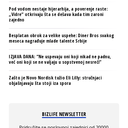
Pod vodom nestaje hijerarhija, a poverenje raste:
„Vidre“ otkrivaju šta se dešava kada tim zaroni
zajedno
Besplatan obrok za velike uspehe: Diner Bros svakog
meseca nagrađuje mlade talente Srbije
IZJAVA DANA: “Ne uspevaju oni koji nikad ne padnu,
već oni koji se ne valjaju u sopstvenoj nesreći”
Zašto je Novo Nordisk tužio Eli Lilly: stručnjaci
objašnjavaju šta stoji iza spora
BIZLIFE NEWSLETTER
Pridružite se poslovnoj zajednici od 20000