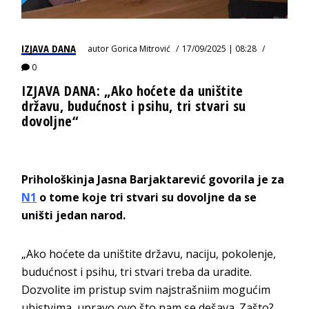
IZJAVA DANA
autor
Gorica Mitrović
17/09/2025 | 08:28
0
IZJAVA DANA: „Ako hoćete da uništite
državu, budućnost i psihu, tri stvari su
dovoljne“
Prihološkinja Jasna Barjaktarević govorila je za
N1
o tome koje tri stvari su dovoljne da se
uništi jedan narod.
„Ako hoćete da uništite državu, naciju, pokolenje,
budućnost i psihu, tri stvari treba da uradite.
Dozvolite im pristup svim najstrašniim mogućim
ubistvima, upravo ovo što nam se dešava. Zašto?