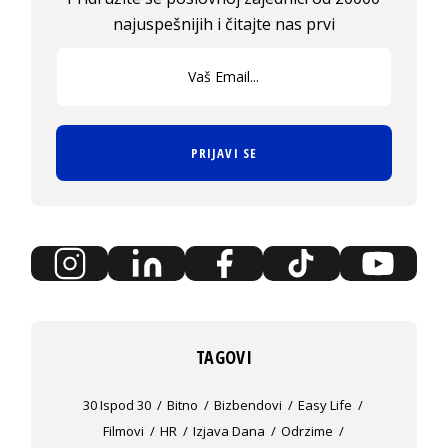
najuspešnijih i čitajte nas prvi
PRIJAVI SE
TAGOVI
30 Ispod 30
Bitno
Bizbendovi
Easy Life
Filmovi
HR
Izjava Dana
Odrzime