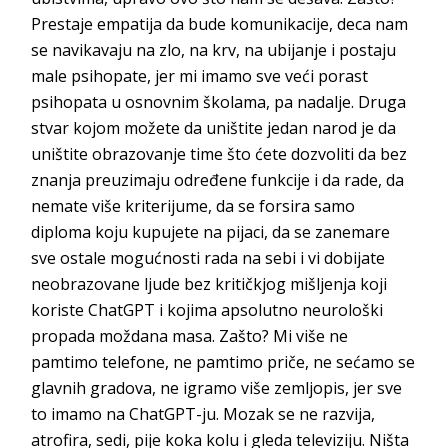
Prestaje empatija da bude komunikacije, deca nam
se navikavaju na zlo, na krv, na ubijanje i postaju
male psihopate, jer mi imamo sve veći porast
psihopata u osnovnim školama, pa nadalje. Druga
stvar kojom možete da uništite jedan narod je da
uništite obrazovanje time što ćete dozvoliti da bez
znanja preuzimaju određene funkcije i da rade, da
nemate više kriterijume, da se forsira samo
diploma koju kupujete na pijaci, da se zanemare
sve ostale mogućnosti rada na sebi i vi dobijate
neobrazovane ljude bez kritičkjog mišljenja koji
koriste ChatGPT i kojima apsolutno neurološki
propada moždana masa. Zašto? Mi više ne
pamtimo telefone, ne pamtimo priče, ne sećamo se
glavnih gradova, ne igramo više zemljopis, jer sve
to imamo na ChatGPT-ju. Mozak se ne razvija,
atrofira, sedi, pije koka kolu i gleda televiziju. Ništa