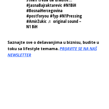
#JasnaBajraktarevic
#N1BiH
#BosnaiHercegovina
#postforyou
#fyp
#N1Pressing
#AmirZukic
♬ original sound –
N1 BiH
Saznajte sve o dešavanjima u biznisu, budite u
toku sa lifestyle temama.
PRIJAVITE SE NA NAŠ
NEWSLETTER