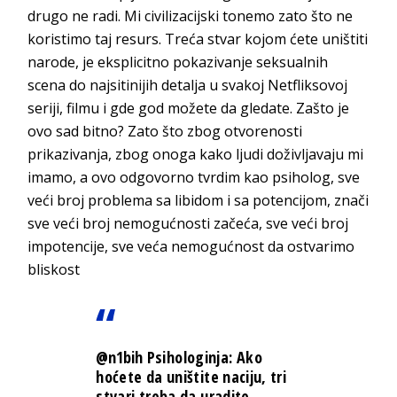
drugo ne radi. Mi civilizacijski tonemo zato što ne
koristimo taj resurs. Treća stvar kojom ćete uništiti
narode, je eksplicitno pokazivanje seksualnih
scena do najsitinijih detalja u svakoj Netfliksovoj
seriji, filmu i gde god možete da gledate. Zašto je
ovo sad bitno? Zato što zbog otvorenosti
prikazivanja, zbog onoga kako ljudi doživljavaju mi
imamo, a ovo odgovorno tvrdim kao psiholog, sve
veći broj problema sa libidom i sa potencijom, znači
sve veći broj nemogućnosti začeća, sve veći broj
impotencije, sve veća nemogućnost da ostvarimo
bliskost
@n1bih
Psihologinja: Ako
hoćete da uništite naciju, tri
stvari treba da uradite…