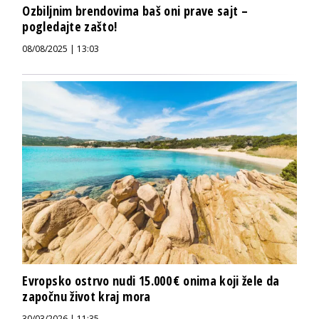
Ozbiljnim brendovima baš oni prave sajt –
pogledajte zašto!
08/08/2025 | 13:03
Evropsko ostrvo nudi 15.000 € onima koji žele da
započnu život kraj mora
30/03/2026 | 11:35