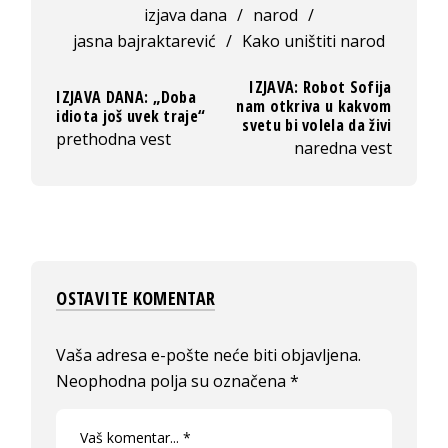
izjava dana
/
narod
/
jasna bajraktarević
/
Kako uništiti narod
IZJAVA: Robot Sofija
IZJAVA DANA: „Doba
nam otkriva u kakvom
idiota još uvek traje“
svetu bi volela da živi
prethodna vest
naredna vest
OSTAVITE KOMENTAR
Vaša adresa e-pošte neće biti objavljena.
Neophodna polja su označena
*