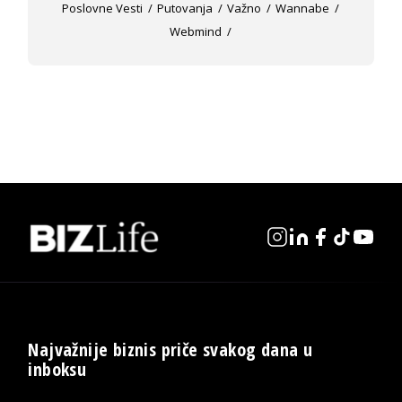
Poslovne Vesti
Putovanja
Važno
Wannabe
Webmind
Najvažnije biznis priče svakog dana u
inboksu