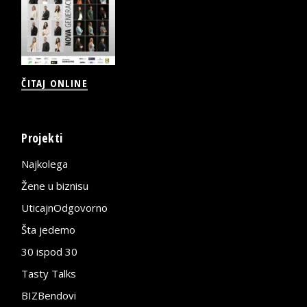
ČITAJ ONLINE
Projekti
Najkolega
Žene u biznisu
UticajnOdgovorno
Šta jedemo
30 ispod 30
Tasty Talks
BIZBendovi