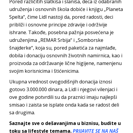
Pored različitih slatkiša i slaniša, deca iz odabranih
udruženja i osnovnih škola dobiće i knjigu „Planeta
Spelta“, čime Lidl nastoji da, pored radosti, deci
približi i osnovne principe zdravije i održivije
ishrane. Takođe, posebna pažnja posvećena je
udruženjima „REMAR Srbija“ i „Somborske
šnajderke“, koja su, pored paketića za najmlađe,
dobila i donaciju osnovnih životnih namirnica, kao i
proizvoda za održavanje lične higijene, namenjenu
svojim korisnicima i štićenicima.
Ukupna vrednost ovogodišnjih donacija iznosi
gotovo 3.000.000 dinara, a Lidl i njegovi vilenjaci i
ove godine potvrdili su da praznici imaju najlepši
smisao i zaista se isplate onda kada se radost deli
sa drugima.
Saznajte sve o dešavanjima u biznisu, budite u
toku sa lifestyle temama.
PRIJAVITE SE NA NAŠ