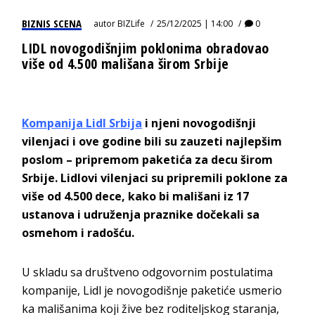
BIZNIS SCENA
autor
BIZLife
25/12/2025 | 14:00
0
LIDL novogodišnjim poklonima obradovao
više od 4.500 mališana širom Srbije
Kompanija Lidl Srbija
i njeni novogodišnji
vilenjaci i ove godine bili su zauzeti najlepšim
poslom – pripremom paketića za decu širom
Srbije. Lidlovi vilenjaci su pripremili poklone za
više od 4.500 dece, kako bi mališani iz 17
ustanova i udruženja praznike dočekali sa
osmehom i radošću.
U skladu sa društveno odgovornim postulatima
kompanije, Lidl je novogodišnje paketiće usmerio
ka mališanima koji žive bez roditeljskog staranja,