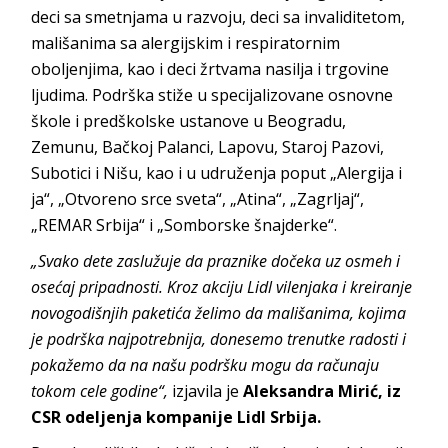
deci sa smetnjama u razvoju, deci sa invaliditetom,
mališanima sa alergijskim i respiratornim
oboljenjima, kao i deci žrtvama nasilja i trgovine
ljudima. Podrška stiže u specijalizovane osnovne
škole i predškolske ustanove u Beogradu,
Zemunu, Bačkoj Palanci, Lapovu, Staroj Pazovi,
Subotici i Nišu, kao i u udruženja poput „Alergija i
ja“, „Otvoreno srce sveta“, „Atina“, „Zagrljaj“,
„REMAR Srbija“ i „Somborske šnajderke“.
„Svako dete zaslužuje da praznike dočeka uz osmeh i
osećaj pripadnosti. Kroz akciju Lidl vilenjaka i kreiranje
novogodišnjih paketića želimo da mališanima, kojima
je podrška najpotrebnija, donesemo trenutke radosti i
pokažemo da na našu podršku mogu da računaju
tokom cele godine“,
izjavila je
Aleksandra Mirić, iz
CSR odeljenja kompanije Lidl Srbija.