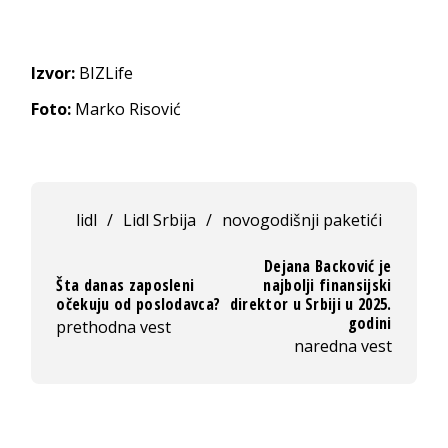
Izvor:
BIZLife
Foto:
Marko Risović
lidl
/
Lidl Srbija
/
novogodišnji paketići
Dejana Backović je
Šta danas zaposleni
najbolji finansijski
očekuju od poslodavca?
direktor u Srbiji u 2025.
godini
prethodna vest
naredna vest