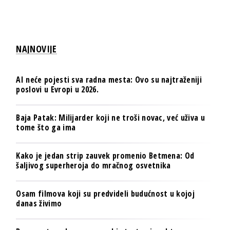
NAJNOVIJE
AI neće pojesti sva radna mesta: Ovo su najtraženiji
poslovi u Evropi u 2026.
Baja Patak: Milijarder koji ne troši novac, već uživa u
tome što ga ima
Kako je jedan strip zauvek promenio Betmena: Od
šaljivog superheroja do mračnog osvetnika
Osam filmova koji su predvideli budućnost u kojoj
danas živimo