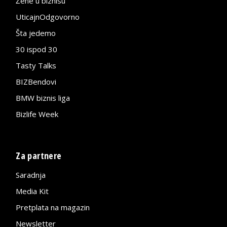
Žene u biznisu
UticajnOdgovorno
Šta jedemo
30 ispod 30
Tasty Talks
BIZBendovi
BMW biznis liga
Bizlife Week
Za partnere
Saradnja
Media Kit
Pretplata na magazin
Newsletter