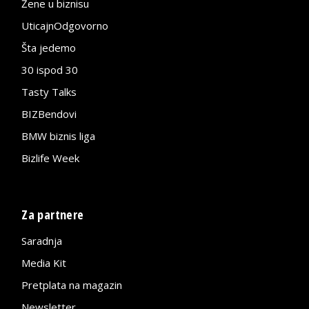
Žene u biznisu
UticajnOdgovorno
Šta jedemo
30 ispod 30
Tasty Talks
BIZBendovi
BMW biznis liga
Bizlife Week
Za partnere
Saradnja
Media Kit
Pretplata na magazin
Newsletter