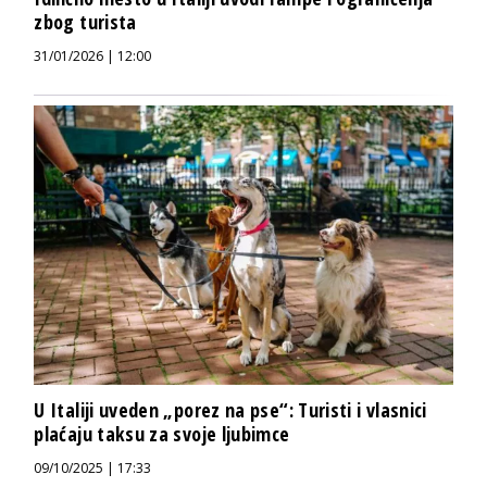
zbog turista
31/01/2026 | 12:00
U Italiji uveden „porez na pse“: Turisti i vlasnici
plaćaju taksu za svoje ljubimce
09/10/2025 | 17:33