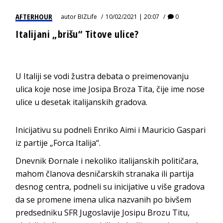
AFTERHOUR
autor
BIZLife
10/02/2021 | 20:07
0
Italijani „brišu“ Titove ulice?
U Italiji se vodi žustra debata o preimenovanju
ulica koje nose ime Josipa Broza Tita, čije ime nose
ulice u desetak italijanskih gradova.
Inicijativu su podneli Enriko Aimi i Mauricio Gaspari
iz partije „Forca Italija“.
Dnevnik Đornale i nekoliko italijanskih političara,
mahom članova desničarskih stranaka ili partija
desnog centra, podneli su inicijative u više gradova
da se promene imena ulica nazvanih po bivšem
predsedniku SFR Jugoslavije Josipu Brozu Titu,