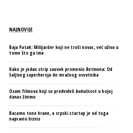
NAJNOVIJE
Baja Patak: Milijarder koji ne troši novac, već uživa u
tome što ga ima
Kako je jedan strip zauvek promenio Betmena: Od
šaljivog superheroja do mračnog osvetnika
Osam filmova koji su predvideli budućnost u kojoj
danas živimo
Bacamo tone hrane, a srpski startap je od toga
napravio biznis