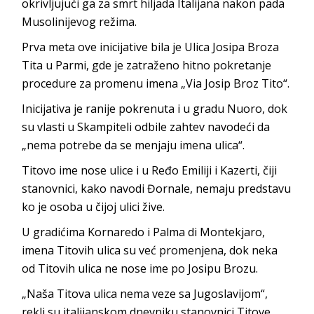
okrivljujući ga za smrt hiljada Italijana nakon pada
Musolinijevog režima.
Prva meta ove inicijative bila je Ulica Josipa Broza
Tita u Parmi, gde je zatraženo hitno pokretanje
procedure za promenu imena „Via Josip Broz Tito“.
Inicijativa je ranije pokrenuta i u gradu Nuoro, dok
su vlasti u Skampiteli odbile zahtev navodeći da
„nema potrebe da se menjaju imena ulica“.
Titovo ime nose ulice i u Ređo Emiliji i Kazerti, čiji
stanovnici, kako navodi Đornale, nemaju predstavu
ko je osoba u čijoj ulici žive.
U gradićima Kornaredo i Palma di Montekjaro,
imena Titovih ulica su već promenjena, dok neka
od Titovih ulica ne nose ime po Josipu Brozu.
„Naša Titova ulica nema veze sa Jugoslavijom“,
rekli su italijanskom dnevniku stanovnici Titove