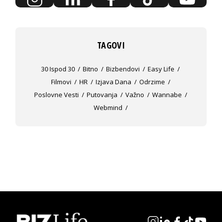
TAGOVI
30 Ispod 30
Bitno
Bizbendovi
Easy Life
Filmovi
HR
Izjava Dana
Odrzime
Poslovne Vesti
Putovanja
Važno
Wannabe
Webmind