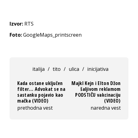
Izvor:
RTS
Foto:
GoogleMaps_printscreen
italija
/
tito
/
ulica
/
inicijativa
Kada ostane uključen
Majkl Kejn i Elton Džon
filter… Advokat se na
šaljivom reklamom
sastanku pojavio kao
PODSTIČU vakcinaciju
mačka (VIDEO)
(VIDEO)
prethodna vest
naredna vest